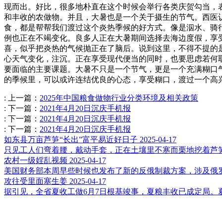
现而出。好比，很多地朴直在这个时候会举行各类庆贺勾当，
和丰收的农做物。并且，大暑也是一个关于摄生的节气。西医
食，都是帮帮我们渡过这个炎热季候的好方式。像是泅水、骑
例也正在不竭变化。良多人正在大暑期间选择去海边度假，享
喜，似乎把炎热的气候抛正在了脑后。说到这里，不得不提的
心天气变化，注沉。正在享受现代便当的同时，也要思虑若何
要面临的主要课题。大暑不只是一个节气，更是一个充满糊口
的季候里，可以或许连结优良的心态，享受糊口，渡过一个高
:
上一篇：
2025年中国粮食做物行业分类环境及相关政策
:
下一篇：
2021年4月20日沉庆手机报
:
下一篇：
2021年4月20日沉庆手机报
:
下一篇：
2021年4月20日沉庆手机报
如东县万亩芦笋“长出”富平易近好日子
2025-04-17
只见工人们弯着腰，戴动手套，正在土壤里不寒而栗地挖着芦笋
农村一级婬乱视频
2025-04-17
美国财务部本周早些时候也发布了新的反俄制裁方案，涉及俄罗斯
攻往受里面塞生姜
2025-04-17
据引见，全省夏收工做6月7日根基竣事，夏粮丰收已成定局。夏播