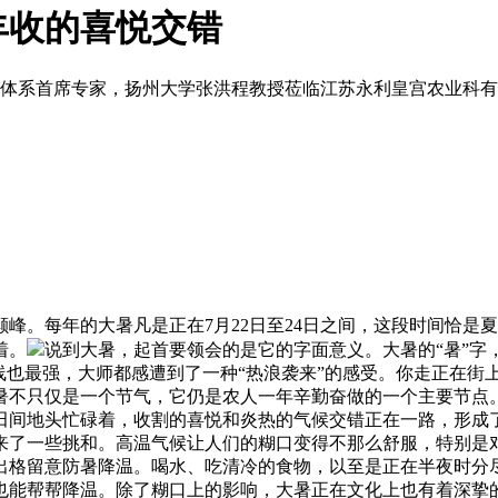
丰收的喜悦交错
技术体系首席专家，扬州大学张洪程教授莅临江苏永利皇宫农业科
。每年的大暑凡是正在7月22日至24日之间，这段时间恰是
着。
说到大暑，起首要领会的是它的字面意义。大暑的“暑”字
线也最强，大师都感遭到了一种“热浪袭来”的感受。你走正在街
暑不只仅是一个节气，它仍是农人一年辛勤奋做的一个主要节点
田间地头忙碌着，收割的喜悦和炎热的气候交错正在一路，形成
来了一些挑和。高温气候让人们的糊口变得不那么舒服，特别是
出格留意防暑降温。喝水、吃清冷的食物，以至是正在半夜时分
也能帮帮降温。除了糊口上的影响，大暑正在文化上也有着深挚