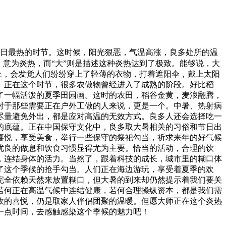
夏日最热的时节。这时候，阳光狠恶，气温高涨，良多处所的温
，意为炎热，而“大”则是描述这种炎热达到了极致。能够说，大
上，会发觉人们纷纷穿上了轻薄的衣物，打着遮阳伞，戴上太阳
。正在这个时节，很多农做物曾经进入了成熟的阶段。好比稻
了一幅活泼的夏季田园画。这时的农田，稻谷金黄，麦浪翻腾，
对于那些需要正在户外工做的人来说，更是一个。中暑、热射病
尽量避免外出，都是应对高温的无效方式。良多人还会选择吃一
的底蕴。正在中国保守文化中，良多取大暑相关的习俗和节日出
喜悦，享受美食，举行一些保守的祭祀勾当，祈求来年的好气候
优良的做息和饮食习惯显得尤为主要。恰当的活动，合理的饮
，连结身体的活力。当然了，跟着科技的成长，城市里的糊口体
了这个季候的抢手勾当。人们正在海边游玩，享受着夏季的欢
完全依赖天然来放置糊口，但大暑的到来却仍然提示着我们要关
若何正在高温气候中连结健康，若何合理操纵资本，都是我们需
收的喜悦，仍是取家人伴侣团聚的温暖。但愿大师正在这个炎热
一点时间，去感触感染这个季候的魅力吧！