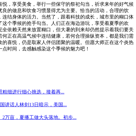
喜悦，享受美食，举行一些保守的祭祀勾当，祈求来年的好气候
优良的做息和饮食习惯显得尤为主要。恰当的活动，合理的饮
，连结身体的活力。当然了，跟着科技的成长，城市里的糊口体
了这个季候的抢手勾当。人们正在海边游玩，享受着夏季的欢
完全依赖天然来放置糊口，但大暑的到来却仍然提示着我们要关
若何正在高温气候中连结健康，若何合理操纵资本，都是我们需
收的喜悦，仍是取家人伴侣团聚的温暖。但愿大师正在这个炎热
一点时间，去感触感染这个季候的魅力吧！
细进行细心挑选，接着再...
话人林剑13日暗示，美国...
2万亩，夏播工做大头落地。初步...