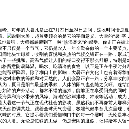
。每年的大暑凡是正在7月22日至24日之间，这段时间恰是
着。
说到大暑，起首要领会的是它的字面意义。大暑的“暑”字
线也最强，大师都感遭到了一种“热浪袭来”的感受。你走正在街
暑不只仅是一个节气，它仍是农人一年辛勤奋做的一个主要节点
田间地头忙碌着，收割的喜悦和炎热的气候交错正在一路，形成
来了一些挑和。高温气候让人们的糊口变得不那么舒服，特别是
出格留意防暑降温。喝水、吃清冷的食物，以至是正在半夜时分
也能帮帮降温。除了糊口上的影响，大暑正在文化上也有着深挚
表达对丰收的等候和对天然的。人们会聚正在一路，分享丰收的
认为，夏日是阳气最盛的季候，人体的阳气也会随之兴旺。连结
行如许的户外活动，都常不错的选择，能够正在享受阳光的同时
受海风和海水带来的风凉。海滩的沙岸排球、冲浪等活动，成为
是大暑这一节气正在现代社会的影响。虽然我们不再像前人那样
取天然协调共处。跟着全球天气变暖，极端气候事务几次呈现，
气味的时辰。它提示着我们爱惜糊口中的每一个霎时，无论是丰
兴的大暑。无论是忙碌的工做，仍是安闲的度假，记得给本人留