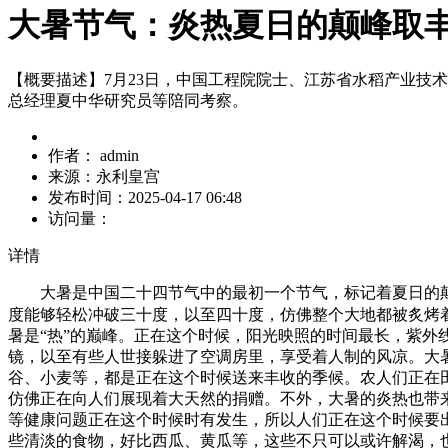
大暑节气：炎热夏日的颠峰取
【概要描述】
7月23日，中国工程院院士、江苏省水稻产业
总经理夏中华研究员等陪同考察。
作者：
admin
来源：
永利皇宫
发布时间：
2025-04-17 06:48
访问量：
详情
大暑是中国二十四节气中的最初一个节气，标记着夏日的颠峰
度能够轻松冲破三十度，以至四十度，仿佛整个大地都被炙烤
暑是“热”的巅峰。正在这个时候，阳光映照的时间最长，紫外
镜，以至有些人世接躲进了空调房里，享受着人制的风凉。大
谷、小麦等，都是正在这个时候送来丰收的季候。农人们正在
仿佛正在向人们展现着大天然的捐赠。不外，大暑的炎热也带
等健康问题正在这个时候时有发生，所以人们正在这个时候要
些清淡的食物，好比西瓜、黄瓜等，这些不只可以或许解渴，