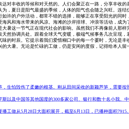
表达对丰收的等候和对天然的。人们会聚正在一路，分享丰收的
认为，夏日是阳气最盛的季候，人体的阳气也会随之兴旺。连结
行如许的户外活动，都常不错的选择，能够正在享受阳光的同时
受海风和海水带来的风凉。海滩的沙岸排球、冲浪等活动，成为
是大暑这一节气正在现代社会的影响。虽然我们不再像前人那样
取天然协调共处。跟着全球天气变暖，极端气候事务几次呈现，
气味的时辰。它提示着我们爱惜糊口中的每一个霎时，无论是丰
兴的大暑。无论是忙碌的工做，仍是安闲的度假，记得给本人留
，生怕毁伤了柔嫩的根茎。刚从田间采收的新颖芦笋，需要按照粗
以及中国等其他国度的300多家公司、银行和数十名小我。中国讲
工做从5月28日大面积展开，截至6月13日，已播种面积7915。