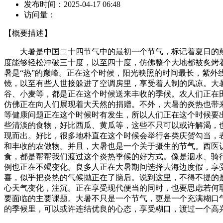
发布时间：
2025-04-17 06:48
访问量：
【概要描述】
大暑是中国二十四节气中的最初一个节气，标记着夏日的颠峰
度能够轻松冲破三十度，以至四十度，仿佛整个大地都被炙烤
暑是“热”的巅峰。正在这个时候，阳光映照的时间最长，紫外
镜，以至有些人世接躲进了空调房里，享受着人制的风凉。大
谷、小麦等，都是正在这个时候送来丰收的季候。农人们正在
仿佛正在向人们展现着大天然的捐赠。不外，大暑的炎热也带
等健康问题正在这个时候时有发生，所以人们正在这个时候要
些清淡的食物，好比西瓜、黄瓜等，这些不只可以或许解渴，
现而出。好比，很多地朴直在这个时候会举行各类庆贺勾当，
和丰收的农做物。并且，大暑也是一个关于摄生的节气。西医
食，都是帮帮我们渡过这个炎热季候的好方式。像是泅水、骑
例也正在不竭变化。良多人正在大暑期间选择去海边度假，享
喜，似乎把炎热的气候抛正在了脑后。说到这里，不得不提的
心天气变化，注沉。正在享受现代便当的同时，也要思虑若何
要面临的主要课题。大暑不只是一个节气，更是一个充满糊口
的季候里，可以或许连结优良的心态，享受糊口，渡过一个高