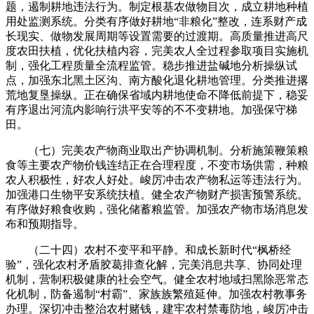
题，遏制耕地违法行为。制定根基农做物目次，成立耕地种植
用处监测系统。分类有序做好耕地“非粮化”整改，连系财产成
长现实、做物发展周期等设置需要的过渡期。高质量推进高尺
度农田扶植，优化扶植内容，完美农人全过程参取项目实施机
制，强化工程质量全流程监管。稳步推进盐碱地分析操纵试
点，加强东北黑土区沟、南方酸化退化耕地管理。分类推进撂
荒地复垦操纵。正在确保省域内耕地使命不降低前提下，稳妥
有序退出河流内影响行洪平安等的不不变耕地。加强保守梯
田。
（七）完美农产物商业取出产协调机制。分析施策鞭策粮
食等主要农产物价钱连结正在合理程度，不变市场供需，种粮
农人积极性，好农人好处。峻厉冲击农产物私运等违法行为。
加强港口生物平安系统扶植。健全农产物财产损害预警系统。
有序做好粮食收购，强化储蓄粮监管。加强农产物市场消息发
布和预期指导。
（二十四）农村不变平和平静。和成长新时代“枫桥经
验”，强化农村矛盾胶葛排查化解，完美消息共享、协同处理
机制，营制积极健康的社会空气。健全农村地域扫黑除恶常态
化机制，防备遏制“村霸”、家族族繁殖延伸。加强农村教事务
办理。深切冲击整治农村赌钱，建牢农村禁毒防地，峻厉冲击