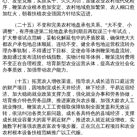
心、攻坚克难，实抓实干、久久为功，加速农业农村现代化程
序，鞭策农业根本愈加安定、农村地域愈加繁荣、农人糊口愈
加红火，朝着扶植农业强国方针结实迈进。
（二十五）不变和完美农村地盘承包关系。“大不变、小
调整”，有序推进第二轮地盘承包到期后再耽误三十年试点，
扩大整省试点范畴，妥帖化解延包中的矛盾胶葛，确保绝大大
都农户承包地总体顺延、连结不变。健全承包地运营权流转办
理办事轨制，不得通过下目标、定使命等体例鞭策地盘流转。
激励通过发布流转价钱指数、实物计租等体例，鞭策流转费用
不变正在合理程度。培育新型农业运营从体，提高农业社会化
办事质效，加强带动农户能力。
（十五）拓宽农人增收渠道。指导农人成长适百口庭运营
的财产项目，因地制宜成长天井经济、林下经济、平易近宿经
济。加大稳岗就业政策支撑力度，强化就业办事和劳务协做，
培育推介特色劳务品牌。推进家政兴农步履。加强大龄农人工
就业搀扶。鞭策农人工工资领取保障轨制全面笼盖和无效运
转，依法纠治各类欠薪问题。成长各具特色的县域经济，支撑
成长就业容量大的富平易近财产，推进农人就近就业增收。实
施数字村落强农惠农富农专项步履。正在沉点工程项目和农业
农村根本设备扶植范畴推广以工代赈。