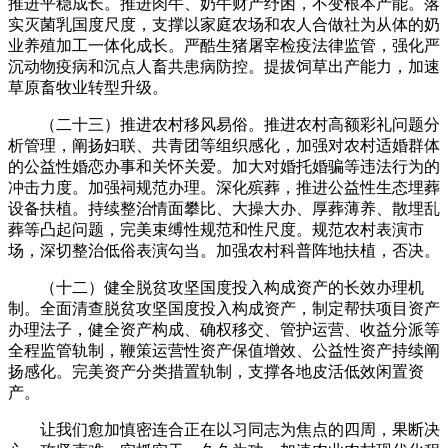
推进平稳成长。推进肉牛、奶牛财产纾困，不变根本产能。落
实灭菌乳国度尺度，支撑以家庭农场和农人合做社为从体的奶
业养殖加工一体化成长。严酷生猪屠宰检疫法律监管，强化严
沉动物疫病和沉点人畜共患病防控。提拔饲草出产能力，加速
草原畜牧业转型升级。
（二十三）推进农村移风易俗。推进农村高额彩礼问题分
析管理，阐扬妇联、共青团等组织感化，加强对农村适婚群体
的公益性婚恋办事和关怀关爱。加大对婚托婚骗等违法行为的
冲击力度。加强祠规范办理。深化殡葬，推进公益性生态埋葬
设备扶植。持续整治情面攀比、大操大办、厚葬薄养、散埋乱
葬等凸起问题，完美束缚性规范和性尺度。规范农村表演市
场，深切整治低俗表演勾当。加强农村科普阵地扶植，否决。
（十二）健全脱贫攻坚国度投入构成资产的长效办理机
制。全面清查脱贫攻坚国度投入构成资产，制定帮扶项目资产
办理法子，健全资产构成、确权移交、管护运营、收益分派等
全程监管轨制，鞭策运营性资产保值增效、公益性资产持续阐
扬感化。完美资产分类措置轨制，支撑各地皮活低效闲置资
产。
让我们愈加慎密连合正在以习同志为焦点的四周，果断决