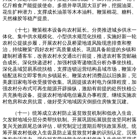
亿斤粮食产能提拔使命。多措并举巩固大豆扩种，挖掘油菜、
花生扩种潜力，支撑成长油茶等木本油料。鞭策棉花、糖料、
天然橡胶等稳产提质。
（十七）鞭策根本设备向农村延长。分类推进城乡供水一
体化、集中供水规模化、小型供水规范化扶植，实施好新一轮
农村公提拔步履，开展农村公及桥梁地道风险现患排查和整
治，持续鞭策“四好农村”高质量成长。巩固具备前提的乡镇和
建制村通客车，改善农村水交通出行前提，推进农村客货邮融
合成长。深化快递进村，加强村级寄递物流分析办事坐扶植。
深化县域贸易系统扶植，支撑连锁运营结构县域市场，鞭策冷
链配送和立即零售向乡镇延长。鞭策农村消费品以旧换新，完
美废旧家电等收受接管收集。巩固提拔农村电力保障程度，加
强农村分布式可再生能源开辟操纵，激励有前提的处所扶植公
共充换电设备。提拔农村地域电信遍及办事程度。继续实施农
村危房和农房抗震，做好受灾地域因灾倒损住房恢复沉建。
（十一）统筹成立农村防止返贫致贫机制和低收入生齿、
欠发财地域分层分类帮扶轨制。开展巩固拓展脱贫攻坚同村落
复兴无效跟尾总体评估，研究制定过渡期后帮扶政策系统。统
筹开展农村低收入生齿及防止返贫致贫对象的识别认定。沉视