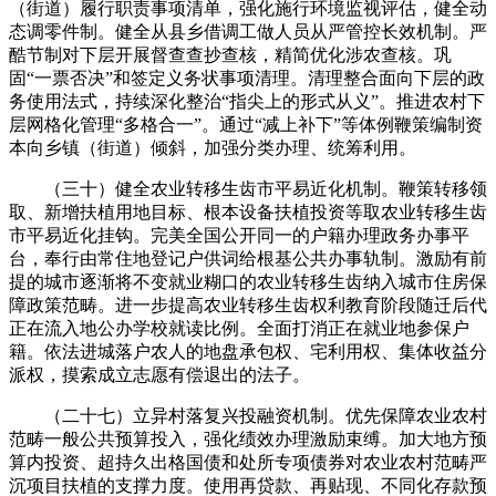
（街道）履行职责事项清单，强化施行环境监视评估，健全动
态调零件制。健全从县乡借调工做人员从严管控长效机制。严
酷节制对下层开展督查查抄查核，精简优化涉农查核。巩
固“一票否决”和签定义务状事项清理。清理整合面向下层的政
务使用法式，持续深化整治“指尖上的形式从义”。推进农村下
层网格化管理“多格合一”。通过“减上补下”等体例鞭策编制资
本向乡镇（街道）倾斜，加强分类办理、统筹利用。
（三十）健全农业转移生齿市平易近化机制。鞭策转移领
取、新增扶植用地目标、根本设备扶植投资等取农业转移生齿
市平易近化挂钩。完美全国公开同一的户籍办理政务办事平
台，奉行由常住地登记户供词给根基公共办事轨制。激励有前
提的城市逐渐将不变就业糊口的农业转移生齿纳入城市住房保
障政策范畴。进一步提高农业转移生齿权利教育阶段随迁后代
正在流入地公办学校就读比例。全面打消正在就业地参保户
籍。依法进城落户农人的地盘承包权、宅利用权、集体收益分
派权，摸索成立志愿有偿退出的法子。
（二十七）立异村落复兴投融资机制。优先保障农业农村
范畴一般公共预算投入，强化绩效办理激励束缚。加大地方预
算内投资、超持久出格国债和处所专项债券对农业农村范畴严
沉项目扶植的支撑力度。使用再贷款、再贴现、不同化存款预