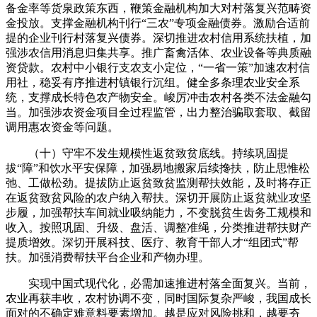
备金率等货泉政策东西，鞭策金融机构加大对村落复兴范畴资
金投放。支撑金融机构刊行“三农”专项金融债券。激励合适前
提的企业刊行村落复兴债券。深切推进农村信用系统扶植，加
强涉农信用消息归集共享。推广畜禽活体、农业设备等典质融
资贷款。农村中小银行支农支小定位，“一省一策”加速农村信
用社，稳妥有序推进村镇银行沉组。健全多条理农业安全系
统，支撑成长特色农产物安全。峻厉冲击农村各类不法金融勾
当。加强涉农资金项目全过程监管，出力整治骗取套取、截留
调用惠农资金等问题。
（十）守牢不发生规模性返贫致贫底线。持续巩固提
拔“障”和饮水平安保障，加强易地搬家后续搀扶，防止思惟松
弛、工做松劲。提拔防止返贫致贫监测帮扶效能，及时将存正
在返贫致贫风险的农户纳入帮扶。深切开展防止返贫就业攻坚
步履，加强帮扶车间就业吸纳能力，不变脱贫生齿务工规模和
收入。按照巩固、升级、盘活、调整准绳，分类推进帮扶财产
提质增效。深切开展科技、医疗、教育干部人才“组团式”帮
扶。加强消费帮扶平台企业和产物办理。
实现中国式现代化，必需加速推进村落全面复兴。当前，
农业再获丰收，农村协调不变，同时国际复杂严峻，我国成长
面对的不确定难意料要素增加。越是应对风险挑和，越要夯