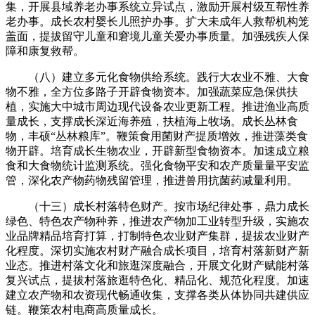
集，开展县域养老办事系统立异试点，激励开展村级互帮性养
老办事。成长农村婴长儿照护办事。扩大未成年人救帮机构笼
盖面，提拔留守儿童和窘境儿童关爱办事质量。加强残疾人保
障和康复救帮。
（八）建立多元化食物供给系统。践行大农业不雅、大食
物不雅，全方位多路子开辟食物资本。加强蔬菜应急保供扶
植，实施大中城市周边现代设备农业更新工程。推进渔业高质
量成长，支撑成长深近海养殖，扶植海上牧场。成长丛林食
物，丰硕“丛林粮库”。鞭策食用菌财产提质增效，推进藻类食
物开辟。培育成长生物农业，开辟新型食物资本。加速成立粮
食和大食物统计监测系统。强化食物平安和农产质量量平安监
管，深化农产物药物残留管理，推进兽用抗菌药减量利用。
（十三）成长村落特色财产。按市场纪律处事，鼎力成长
绿色、特色农产物种养，推进农产物加工业转型升级，实施农
业品牌精品培育打算，打制特色农业财产集群，提拔农业财产
化程度。深切实施农村财产融合成长项目，培育村落新财产新
业态。推进村落文化和旅逛深度融合，开展文化财产赋能村落
复兴试点，提拔村落旅逛特色化、精品化、规范化程度。加速
建立农产物和农资现代畅通收集，支撑各类从体协同共建供应
链。鞭策农村电商高质量成长。