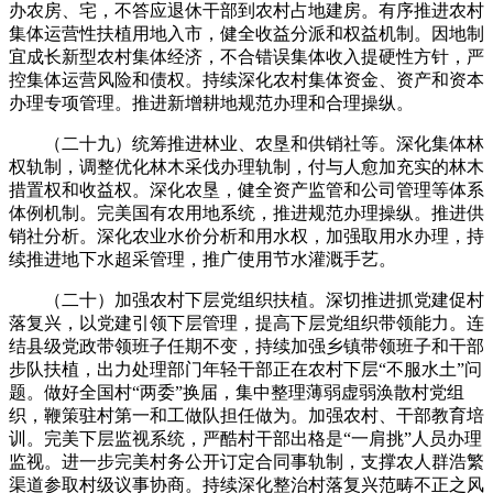
办农房、宅，不答应退休干部到农村占地建房。有序推进农村
集体运营性扶植用地入市，健全收益分派和权益机制。因地制
宜成长新型农村集体经济，不合错误集体收入提硬性方针，严
控集体运营风险和债权。持续深化农村集体资金、资产和资本
办理专项管理。推进新增耕地规范办理和合理操纵。
（二十九）统筹推进林业、农垦和供销社等。深化集体林
权轨制，调整优化林木采伐办理轨制，付与人愈加充实的林木
措置权和收益权。深化农垦，健全资产监管和公司管理等体系
体例机制。完美国有农用地系统，推进规范办理操纵。推进供
销社分析。深化农业水价分析和用水权，加强取用水办理，持
续推进地下水超采管理，推广使用节水灌溉手艺。
（二十）加强农村下层党组织扶植。深切推进抓党建促村
落复兴，以党建引领下层管理，提高下层党组织带领能力。连
结县级党政带领班子任期不变，持续加强乡镇带领班子和干部
步队扶植，出力处理部门年轻干部正在农村下层“不服水土”问
题。做好全国村“两委”换届，集中整理薄弱虚弱涣散村党组
织，鞭策驻村第一和工做队担任做为。加强农村、干部教育培
训。完美下层监视系统，严酷村干部出格是“一肩挑”人员办理
监视。进一步完美村务公开订定合同事轨制，支撑农人群浩繁
渠道参取村级议事协商。持续深化整治村落复兴范畴不正之风