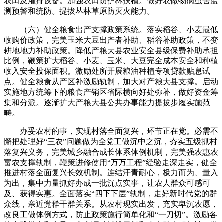
农田及灌排设备。加强农田防护林扶植。做好农做物病虫害监
测预警和统防。提拔丛林草原防灭火能力。
（六）健全粮食出产支撑政策系统。落实稻谷、小麦最低
收购价政策，完美玉米大豆出产者补助、稻谷补助政策，不变
耕地地力补助政策。降低产粮大县农业安全县级保费补助承担
比例，鞭策扩大稻谷、小麦、玉米、大豆完全成本安全和种植
收入安全投保面积。激励处所开展粮油种植专项贷款贴息试
点。健全粮食从产区补激励轨制，加大对产粮大县支撑。启动
实施地方统筹下的粮食产销区省际横向好处弥补，做好资金筹
集和分派。逐渐扩大产粮大县公共办事能力提拔步履实施范
畴。
办妥农村的事，实现村落全面复兴，环节正在党。必需不
懈把处理好“三农”问题做为全党工做沉中之沉，夯实五级抓村
落复兴义务，完美城乡融合成长体系体例机制，完美强农惠农
富农支撑轨制，鞭策进修使用“万万工程”经验走深走实，健全
推进村落全面复兴长效机制。连结汗青耐心，极力而为、量入
为出，集中力量抓好办成一批沉点实事，让农人群众可感可
及、获得实惠。全面落实“四下下层”轨制，走好新时代党的群
众线，亲近党群干群关系。从农村现实出发，充实卑沉农愿，
改良工做体例方式，防止政策施行简单化和“一刀切”。激励各