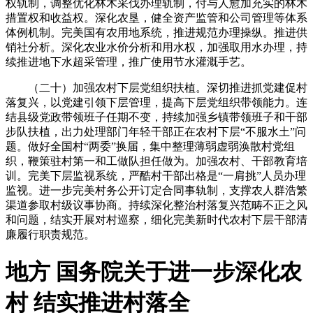
权轨制，调整优化林木采伐办理轨制，付与人愈加充实的林木
措置权和收益权。深化农垦，健全资产监管和公司管理等体系
体例机制。完美国有农用地系统，推进规范办理操纵。推进供
销社分析。深化农业水价分析和用水权，加强取用水办理，持
续推进地下水超采管理，推广使用节水灌溉手艺。
（二十）加强农村下层党组织扶植。深切推进抓党建促村
落复兴，以党建引领下层管理，提高下层党组织带领能力。连
结县级党政带领班子任期不变，持续加强乡镇带领班子和干部
步队扶植，出力处理部门年轻干部正在农村下层“不服水土”问
题。做好全国村“两委”换届，集中整理薄弱虚弱涣散村党组
织，鞭策驻村第一和工做队担任做为。加强农村、干部教育培
训。完美下层监视系统，严酷村干部出格是“一肩挑”人员办理
监视。进一步完美村务公开订定合同事轨制，支撑农人群浩繁
渠道参取村级议事协商。持续深化整治村落复兴范畴不正之风
和问题，结实开展对村巡察，细化完美新时代农村下层干部清
廉履行职责规范。
地方 国务院关于进一步深化农
村 结实推进村落全