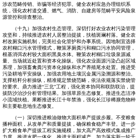
涉农范畴传销、诈骗等经济犯罪。健全农村应急办理组织系
统，强化农村道交通、燃气、消防、自建房等范畴平安风险泉
源管控和排查整治。
（十九）加强农村生态管理。深切打好农业农村污染管理
攻坚和，持续推进农村人居整治提拔，扶植斑斓村落。健全农
村改厕实施机制，完美社会化管护和办事系统。因地制宜选择
农村糊口污水管理模式，鞭策茅厕粪污和糊口污水协同管理，
根基消弭农村较大面积黑臭水体。鞭策农村糊口垃圾泉源减
量、当场就近处置和资本化操纵。强化农业面源污染凸起区域
系理，加强畜禽粪污资本化操纵和水产养殖尾水处置。推进受
污染耕地平安操纵，加强农用地土壤沉金属污染溯源和整治。
支撑秸秆分析操纵，精准规定禁烧范畴，依法依规落实禁烧管
控要求。鼎力推进“三北”工程，强化资本协同和联防联治，提
拔防沙治沙分析管理结果。加强草原生态修复。推进生态洁净
小流域扶植。果断推进长江十年禁渔，强化长江珍稀濒危物种
和主要歇息地生态修复。
（一）深切推进粮油做物大面积单产提拔步履。不变粮食
播种面积，从攻单产和质量提拔，确保粮食稳产丰登。进一步
扩大粮食单产提拔工程实施规模，加大高产高效模式集成推广
力度，推进水肥一体化，推进大面积减产。加力落实新一轮千