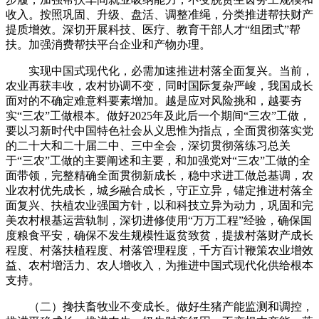
收入。按照巩固、升级、盘活、调整准绳，分类推进帮扶财产
提质增效。深切开展科技、医疗、教育干部人才“组团式”帮
扶。加强消费帮扶平台企业和产物办理。
实现中国式现代化，必需加速推进村落全面复兴。当前，
农业再获丰收，农村协调不变，同时国际复杂严峻，我国成长
面对的不确定难意料要素增加。越是应对风险挑和，越要夯
实“三农”工做根本。做好2025年及此后一个期间“三农”工做，
要以习新时代中国特色社会从义思惟为指点，全面贯彻落实党
的二十大和二十届二中、三中全会，深切贯彻落练习总关
于“三农”工做的主要阐述和主要，和加强党对“三农”工做的全
面带领，完整精确全面贯彻新成长，稳中求进工做总基调，农
业农村优先成长，城乡融合成长，守正立异，锚定推进村落全
面复兴、扶植农业强国方针，以和科技立异为动力，巩固和完
美农村根基运营轨制，深切进修使用“万万工程”经验，确保国
度粮食平安，确保不发生规模性返贫致贫，提拔村落财产成长
程度、村落扶植程度、村落管理程度，千方百计鞭策农业增效
益、农村增活力、农人增收入，为推进中国式现代化供给根本
支持。
（二）搀扶畜牧业不变成长。做好生猪产能监测和调控，