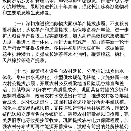
拔防沙治沙分析管理结果。加强草原生态修复。推进生态洁净
小流域扶植。果断推进长江十年禁渔，强化长江珍稀濒危物种
和主要歇息地生态修复。
（一）深切推进粮油做物大面积单产提拔步履。不变粮食
播种面积，从攻单产和质量提拔，确保粮食稳产丰登。进一步
扩大粮食单产提拔工程实施规模，加大高产高效模式集成推广
力度，推进水肥一体化，推进大面积减产。加力落实新一轮千
亿斤粮食产能提拔使命。多措并举巩固大豆扩种，挖掘油菜、
花生扩种潜力，支撑成长油茶等木本油料。鞭策棉花、糖料、
天然橡胶等稳产提质。
（十七）鞭策根本设备向农村延长。分类推进城乡供水一
体化、集中供水规模化、小型供水规范化扶植，实施好新一轮
农村公提拔步履，开展农村公及桥梁地道风险现患排查和整
治，持续鞭策“四好农村”高质量成长。巩固具备前提的乡镇和
建制村通客车，改善农村水交通出行前提，推进农村客货邮融
合成长。深化快递进村，加强村级寄递物流分析办事坐扶植。
深化县域贸易系统扶植，支撑连锁运营结构县域市场，鞭策冷
链配送和立即零售向乡镇延长。鞭策农村消费品以旧换新，完
美废旧家电等收受接管收集。巩固提拔农村电力保障程度，加
强农村分布式可再生能源开辟操纵，激励有前提的处所扶植公