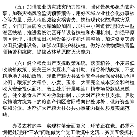
（五）加强农业防灾减灾能力扶植。强化景象形象为农办
事，加强灾祸风险监测预警预告，用好区域农业社会化办事核
心等力量，最大程度减轻灾祸丧失。扶植现代化防洪减灾系
统，全面开展病险水库除险加固，加强中小河道管理和大中型
灌区扶植，推进蓄畅洪区环节设备扶植和办理机制。加强平原
涝区管理，推进农田水利设备扶植和沟渠整治，加速修复灾毁
农田及灌排设备。加强农田防护林扶植。做好农做物病虫害监
测预警和统防。提拔丛林草原防灭火能力。
（六）健全粮食出产支撑政策系统。落实稻谷、小麦最低
收购价政策，完美玉米大豆出产者补助、稻谷补助政策，不变
耕地地力补助政策。降低产粮大县农业安全县级保费补助承担
比例，鞭策扩大稻谷、小麦、玉米、大豆完全成本安全和种植
收入安全投保面积。激励处所开展粮油种植专项贷款贴息试
点。健全粮食从产区补激励轨制，加大对产粮大县支撑。启动
实施地方统筹下的粮食产销区省际横向好处弥补，做好资金筹
集和分派。逐渐扩大产粮大县公共办事能力提拔步履实施范
畴。
办妥农村的事，实现村落全面复兴，环节正在党。必需不
懈把处理好“三农”问题做为全党工做沉中之沉，夯实五级抓村