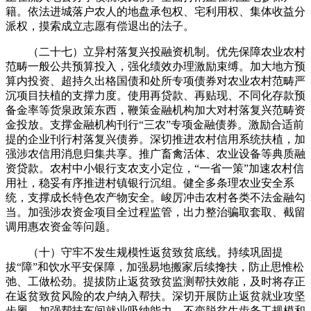
籍。依法进城落户农人的地盘承包权、宅利用权、集体收益分
派权，摸索成立志愿有偿退出的法子。
（二十七）立异村落复兴投融资机制。优先保障农业农村
范畴一般公共预算投入，强化绩效办理激励束缚。加大地方预
算内投资、超持久出格国债和处所专项债券对农业农村范畴严
沉项目扶植的支撑力度。使用再贷款、再贴现、不同化存款预
备金率等货泉政策东西，鞭策金融机构加大对村落复兴范畴资
金投放。支撑金融机构刊行“三农”专项金融债券。激励合适前
提的企业刊行村落复兴债券。深切推进农村信用系统扶植，加
强涉农信用消息归集共享。推广畜禽活体、农业设备等典质融
资贷款。农村中小银行支农支小定位，“一省一策”加速农村信
用社，稳妥有序推进村镇银行沉组。健全多条理农业安全系
统，支撑成长特色农产物安全。峻厉冲击农村各类不法金融勾
当。加强涉农资金项目全过程监管，出力整治骗取套取、截留
调用惠农资金等问题。
（十）守牢不发生规模性返贫致贫底线。持续巩固提
拔“障”和饮水平安保障，加强易地搬家后续搀扶，防止思惟松
弛、工做松劲。提拔防止返贫致贫监测帮扶效能，及时将存正
在返贫致贫风险的农户纳入帮扶。深切开展防止返贫就业攻坚
步履，加强帮扶车间就业吸纳能力，不变脱贫生齿务工规模和