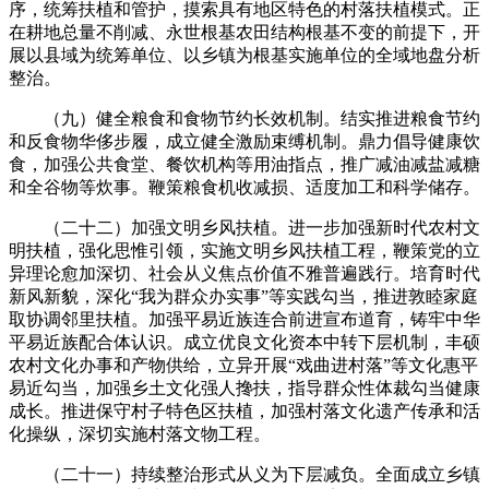
序，统筹扶植和管护，摸索具有地区特色的村落扶植模式。正
在耕地总量不削减、永世根基农田结构根基不变的前提下，开
展以县域为统筹单位、以乡镇为根基实施单位的全域地盘分析
整治。
（九）健全粮食和食物节约长效机制。结实推进粮食节约
和反食物华侈步履，成立健全激励束缚机制。鼎力倡导健康饮
食，加强公共食堂、餐饮机构等用油指点，推广减油减盐减糖
和全谷物等炊事。鞭策粮食机收减损、适度加工和科学储存。
（二十二）加强文明乡风扶植。进一步加强新时代农村文
明扶植，强化思惟引领，实施文明乡风扶植工程，鞭策党的立
异理论愈加深切、社会从义焦点价值不雅普遍践行。培育时代
新风新貌，深化“我为群众办实事”等实践勾当，推进敦睦家庭
取协调邻里扶植。加强平易近族连合前进宣布道育，铸牢中华
平易近族配合体认识。成立优良文化资本中转下层机制，丰硕
农村文化办事和产物供给，立异开展“戏曲进村落”等文化惠平
易近勾当，加强乡土文化强人搀扶，指导群众性体裁勾当健康
成长。推进保守村子特色区扶植，加强村落文化遗产传承和活
化操纵，深切实施村落文物工程。
（二十一）持续整治形式从义为下层减负。全面成立乡镇