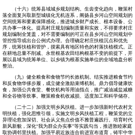
（十六）统筹县域城乡规划结构。生齿变化趋向，鞭策村
落全面复兴取新型城镇化无机连系，阐扬县乡河山空间规划的
空间统筹和要素保障感化，推进城乡财产成长、根本设备、公
共办事一体化。提高村庄规划编制质量和实效，不得要求村庄
规划编制全笼盖，对不需要编制的可正在县乡河山空间规划中
管控指导或出台公例式办理。合理确定村庄扶植沉点和优先
序，统筹扶植和管护，摸索具有地区特色的村落扶植模式。正
在耕地总量不削减、永世根基农田结构根基不变的前提下，开
展以县域为统筹单位、以乡镇为根基实施单位的全域地盘分析
整治。
（九）健全粮食和食物节约长效机制。结实推进粮食节约
和反食物华侈步履，成立健全激励束缚机制。鼎力倡导健康饮
食，加强公共食堂、餐饮机构等用油指点，推广减油减盐减糖
和全谷物等炊事。鞭策粮食机收减损、适度加工和科学储存。
（二十二）加强文明乡风扶植。进一步加强新时代农村文
明扶植，强化思惟引领，实施文明乡风扶植工程，鞭策党的立
异理论愈加深切、社会从义焦点价值不雅普遍践行。培育时代
新风新貌，深化“我为群众办实事”等实践勾当，推进敦睦家庭
取协调邻里扶植。加强平易近族连合前进宣布道育，铸牢中华