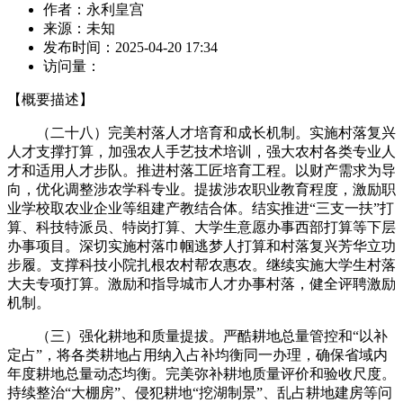
作者：
永利皇宫
来源：
未知
发布时间：
2025-04-20 17:34
访问量：
【概要描述】
（二十八）完美村落人才培育和成长机制。实施村落复兴
人才支撑打算，加强农人手艺技术培训，强大农村各类专业人
才和适用人才步队。推进村落工匠培育工程。以财产需求为导
向，优化调整涉农学科专业。提拔涉农职业教育程度，激励职
业学校取农业企业等组建产教结合体。结实推进“三支一扶”打
算、科技特派员、特岗打算、大学生意愿办事西部打算等下层
办事项目。深切实施村落巾帼逃梦人打算和村落复兴芳华立功
步履。支撑科技小院扎根农村帮农惠农。继续实施大学生村落
大夫专项打算。激励和指导城市人才办事村落，健全评聘激励
机制。
（三）强化耕地和质量提拔。严酷耕地总量管控和“以补
定占”，将各类耕地占用纳入占补均衡同一办理，确保省域内
年度耕地总量动态均衡。完美弥补耕地质量评价和验收尺度。
持续整治“大棚房”、侵犯耕地“挖湖制景”、乱占耕地建房等问