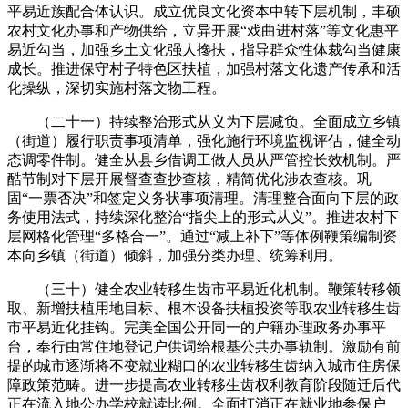
平易近族配合体认识。成立优良文化资本中转下层机制，丰硕
农村文化办事和产物供给，立异开展“戏曲进村落”等文化惠平
易近勾当，加强乡土文化强人搀扶，指导群众性体裁勾当健康
成长。推进保守村子特色区扶植，加强村落文化遗产传承和活
化操纵，深切实施村落文物工程。
（二十一）持续整治形式从义为下层减负。全面成立乡镇
（街道）履行职责事项清单，强化施行环境监视评估，健全动
态调零件制。健全从县乡借调工做人员从严管控长效机制。严
酷节制对下层开展督查查抄查核，精简优化涉农查核。巩
固“一票否决”和签定义务状事项清理。清理整合面向下层的政
务使用法式，持续深化整治“指尖上的形式从义”。推进农村下
层网格化管理“多格合一”。通过“减上补下”等体例鞭策编制资
本向乡镇（街道）倾斜，加强分类办理、统筹利用。
（三十）健全农业转移生齿市平易近化机制。鞭策转移领
取、新增扶植用地目标、根本设备扶植投资等取农业转移生齿
市平易近化挂钩。完美全国公开同一的户籍办理政务办事平
台，奉行由常住地登记户供词给根基公共办事轨制。激励有前
提的城市逐渐将不变就业糊口的农业转移生齿纳入城市住房保
障政策范畴。进一步提高农业转移生齿权利教育阶段随迁后代
正在流入地公办学校就读比例。全面打消正在就业地参保户