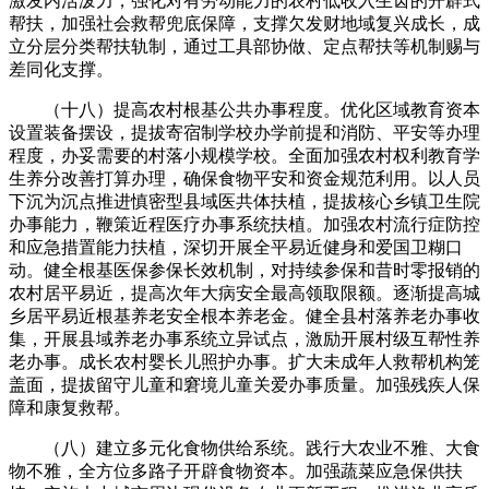
激发内活泼力，强化对有劳动能力的农村低收入生齿的开辟式
帮扶，加强社会救帮兜底保障，支撑欠发财地域复兴成长，成
立分层分类帮扶轨制，通过工具部协做、定点帮扶等机制赐与
差同化支撑。
（十八）提高农村根基公共办事程度。优化区域教育资本
设置装备摆设，提拔寄宿制学校办学前提和消防、平安等办理
程度，办妥需要的村落小规模学校。全面加强农村权利教育学
生养分改善打算办理，确保食物平安和资金规范利用。以人员
下沉为沉点推进慎密型县域医共体扶植，提拔核心乡镇卫生院
办事能力，鞭策近程医疗办事系统扶植。加强农村流行症防控
和应急措置能力扶植，深切开展全平易近健身和爱国卫糊口
动。健全根基医保参保长效机制，对持续参保和昔时零报销的
农村居平易近，提高次年大病安全最高领取限额。逐渐提高城
乡居平易近根基养老安全根本养老金。健全县村落养老办事收
集，开展县域养老办事系统立异试点，激励开展村级互帮性养
老办事。成长农村婴长儿照护办事。扩大未成年人救帮机构笼
盖面，提拔留守儿童和窘境儿童关爱办事质量。加强残疾人保
障和康复救帮。
（八）建立多元化食物供给系统。践行大农业不雅、大食
物不雅，全方位多路子开辟食物资本。加强蔬菜应急保供扶