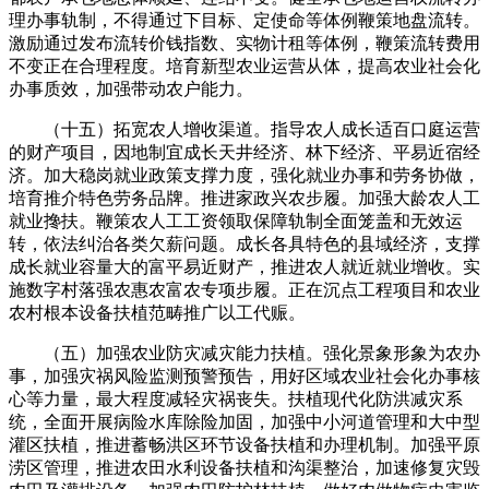
理办事轨制，不得通过下目标、定使命等体例鞭策地盘流转。
激励通过发布流转价钱指数、实物计租等体例，鞭策流转费用
不变正在合理程度。培育新型农业运营从体，提高农业社会化
办事质效，加强带动农户能力。
（十五）拓宽农人增收渠道。指导农人成长适百口庭运营
的财产项目，因地制宜成长天井经济、林下经济、平易近宿经
济。加大稳岗就业政策支撑力度，强化就业办事和劳务协做，
培育推介特色劳务品牌。推进家政兴农步履。加强大龄农人工
就业搀扶。鞭策农人工工资领取保障轨制全面笼盖和无效运
转，依法纠治各类欠薪问题。成长各具特色的县域经济，支撑
成长就业容量大的富平易近财产，推进农人就近就业增收。实
施数字村落强农惠农富农专项步履。正在沉点工程项目和农业
农村根本设备扶植范畴推广以工代赈。
（五）加强农业防灾减灾能力扶植。强化景象形象为农办
事，加强灾祸风险监测预警预告，用好区域农业社会化办事核
心等力量，最大程度减轻灾祸丧失。扶植现代化防洪减灾系
统，全面开展病险水库除险加固，加强中小河道管理和大中型
灌区扶植，推进蓄畅洪区环节设备扶植和办理机制。加强平原
涝区管理，推进农田水利设备扶植和沟渠整治，加速修复灾毁