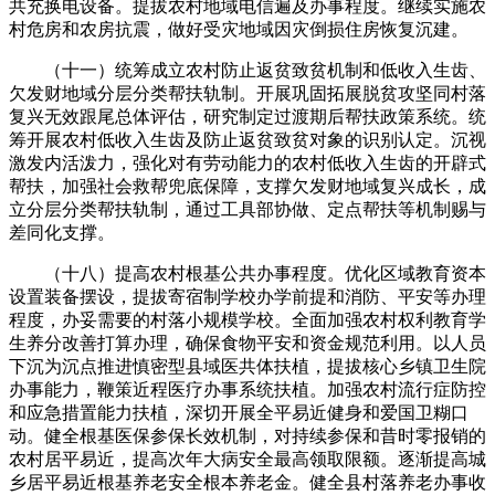
共充换电设备。提拔农村地域电信遍及办事程度。继续实施农
村危房和农房抗震，做好受灾地域因灾倒损住房恢复沉建。
（十一）统筹成立农村防止返贫致贫机制和低收入生齿、
欠发财地域分层分类帮扶轨制。开展巩固拓展脱贫攻坚同村落
复兴无效跟尾总体评估，研究制定过渡期后帮扶政策系统。统
筹开展农村低收入生齿及防止返贫致贫对象的识别认定。沉视
激发内活泼力，强化对有劳动能力的农村低收入生齿的开辟式
帮扶，加强社会救帮兜底保障，支撑欠发财地域复兴成长，成
立分层分类帮扶轨制，通过工具部协做、定点帮扶等机制赐与
差同化支撑。
（十八）提高农村根基公共办事程度。优化区域教育资本
设置装备摆设，提拔寄宿制学校办学前提和消防、平安等办理
程度，办妥需要的村落小规模学校。全面加强农村权利教育学
生养分改善打算办理，确保食物平安和资金规范利用。以人员
下沉为沉点推进慎密型县域医共体扶植，提拔核心乡镇卫生院
办事能力，鞭策近程医疗办事系统扶植。加强农村流行症防控
和应急措置能力扶植，深切开展全平易近健身和爱国卫糊口
动。健全根基医保参保长效机制，对持续参保和昔时零报销的
农村居平易近，提高次年大病安全最高领取限额。逐渐提高城
乡居平易近根基养老安全根本养老金。健全县村落养老办事收