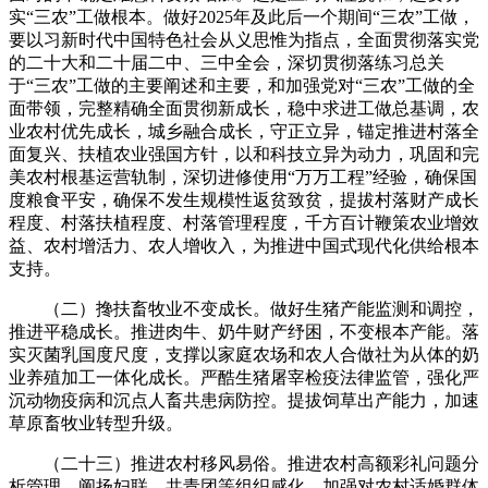
实“三农”工做根本。做好2025年及此后一个期间“三农”工做，
要以习新时代中国特色社会从义思惟为指点，全面贯彻落实党
的二十大和二十届二中、三中全会，深切贯彻落练习总关
于“三农”工做的主要阐述和主要，和加强党对“三农”工做的全
面带领，完整精确全面贯彻新成长，稳中求进工做总基调，农
业农村优先成长，城乡融合成长，守正立异，锚定推进村落全
面复兴、扶植农业强国方针，以和科技立异为动力，巩固和完
美农村根基运营轨制，深切进修使用“万万工程”经验，确保国
度粮食平安，确保不发生规模性返贫致贫，提拔村落财产成长
程度、村落扶植程度、村落管理程度，千方百计鞭策农业增效
益、农村增活力、农人增收入，为推进中国式现代化供给根本
支持。
（二）搀扶畜牧业不变成长。做好生猪产能监测和调控，
推进平稳成长。推进肉牛、奶牛财产纾困，不变根本产能。落
实灭菌乳国度尺度，支撑以家庭农场和农人合做社为从体的奶
业养殖加工一体化成长。严酷生猪屠宰检疫法律监管，强化严
沉动物疫病和沉点人畜共患病防控。提拔饲草出产能力，加速
草原畜牧业转型升级。
（二十三）推进农村移风易俗。推进农村高额彩礼问题分
析管理，阐扬妇联、共青团等组织感化，加强对农村适婚群体