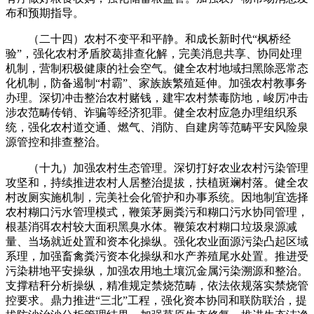
布和预期指导。
（二十四）农村不变平和平静。和成长新时代“枫桥经
验”，强化农村矛盾胶葛排查化解，完美消息共享、协同处理
机制，营制积极健康的社会空气。健全农村地域扫黑除恶常态
化机制，防备遏制“村霸”、家族族繁殖延伸。加强农村教事务
办理。深切冲击整治农村赌钱，建牢农村禁毒防地，峻厉冲击
涉农范畴传销、诈骗等经济犯罪。健全农村应急办理组织系
统，强化农村道交通、燃气、消防、自建房等范畴平安风险泉
源管控和排查整治。
（十九）加强农村生态管理。深切打好农业农村污染管理
攻坚和，持续推进农村人居整治提拔，扶植斑斓村落。健全农
村改厕实施机制，完美社会化管护和办事系统。因地制宜选择
农村糊口污水管理模式，鞭策茅厕粪污和糊口污水协同管理，
根基消弭农村较大面积黑臭水体。鞭策农村糊口垃圾泉源减
量、当场就近处置和资本化操纵。强化农业面源污染凸起区域
系理，加强畜禽粪污资本化操纵和水产养殖尾水处置。推进受
污染耕地平安操纵，加强农用地土壤沉金属污染溯源和整治。
支撑秸秆分析操纵，精准规定禁烧范畴，依法依规落实禁烧管
控要求。鼎力推进“三北”工程，强化资本协同和联防联治，提