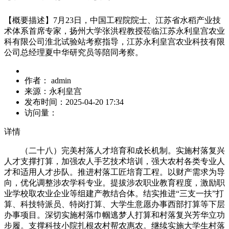
【概要描述】
7月23日，中国工程院院士、江苏省水稻产业技
术体系首席专家，扬州大学张洪程教授莅临江苏永利皇宫农业
科有限公司淮北试验站考察指导，江苏永利皇宫农业科技有限
公司总经理夏中华研究员等陪同考察。
作者：
admin
来源：
永利皇宫
发布时间：
2025-04-20 17:34
访问量：
详情
（二十八）完美村落人才培育和成长机制。实施村落复兴
人才支撑打算，加强农人手艺技术培训，强大农村各类专业人
才和适用人才步队。推进村落工匠培育工程。以财产需求为导
向，优化调整涉农学科专业。提拔涉农职业教育程度，激励职
业学校取农业企业等组建产教结合体。结实推进“三支一扶”打
算、科技特派员、特岗打算、大学生意愿办事西部打算等下层
办事项目。深切实施村落巾帼逃梦人打算和村落复兴芳华立功
步履。支撑科技小院扎根农村帮农惠农。继续实施大学生村落