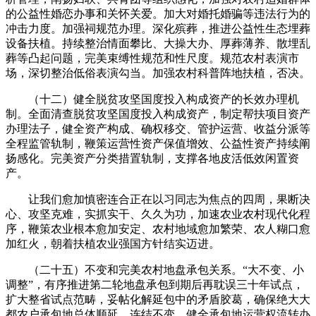
的公益性婚恋办事和关怀关爱。加大对婚托婚骗等违法行为的
冲击力度。加强祠规范办理。深化殡葬，推进公益性生态埋葬
设备扶植。持续整治情面攀比、大操大办、厚葬薄养、散埋乱
葬等凸起问题，完美束缚性规范和性尺度。规范农村表演市
场，深切整治低俗表演勾当。加强农村科普阵地扶植，否决。
（十二）健全脱贫攻坚国度投入构成资产的长效办理机
制。全面清查脱贫攻坚国度投入构成资产，制定帮扶项目资产
办理法子，健全资产构成、确权移交、管护运营、收益分派等
全程监管轨制，鞭策运营性资产保值增效、公益性资产持续阐
扬感化。完美资产分类措置轨制，支撑各地皮活低效闲置资
产。
让我们愈加慎密连合正在以习同志为焦点的四周，果断决
心、攻坚克难，实抓实干、久久为功，加速农业农村现代化程
序，鞭策农业根本愈加安定、农村地域愈加繁荣、农人糊口愈
加红火，朝着扶植农业强国方针结实迈进。
（二十五）不变和完美农村地盘承包关系。“大不变、小
调整”，有序推进第二轮地盘承包到期后再耽误三十年试点，
扩大整省试点范畴，妥帖化解延包中的矛盾胶葛，确保绝大大
都农户承包地总体顺延、连结不变。健全承包地运营权流转办