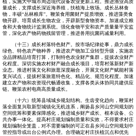
植，实施大中城市周边现代设备农业更新工程。推进渔业高质
量成长，支撑成长深近海养殖，扶植海上牧场。成长丛林食
物，丰硕“丛林粮库”。鞭策食用菌财产提质增效，推进藻类食
物开辟。培育成长生物农业，开辟新型食物资本。加速成立粮
食和大食物统计监测系统。强化食物平安和农产质量量平安监
管，深化农产物药物残留管理，推进兽用抗菌药减量利用。
（十三）成长村落特色财产。按市场纪律处事，鼎力成长
绿色、特色农产物种养，推进农产物加工业转型升级，实施农
业品牌精品培育打算，打制特色农业财产集群，提拔农业财产
化程度。深切实施农村财产融合成长项目，培育村落新财产新
业态。推进村落文化和旅逛深度融合，开展文化财产赋能村落
复兴试点，提拔村落旅逛特色化、精品化、规范化程度。加速
建立农产物和农资现代畅通收集，支撑各类从体协同共建供应
链。鞭策农村电商高质量成长。
（十六）统筹县域城乡规划结构。生齿变化趋向，鞭策村
落全面复兴取新型城镇化无机连系，阐扬县乡河山空间规划的
空间统筹和要素保障感化，推进城乡财产成长、根本设备、公
共办事一体化。提高村庄规划编制质量和实效，不得要求村庄
规划编制全笼盖，对不需要编制的可正在县乡河山空间规划中
管控指导或出台公例式办理。合理确定村庄扶植沉点和优先