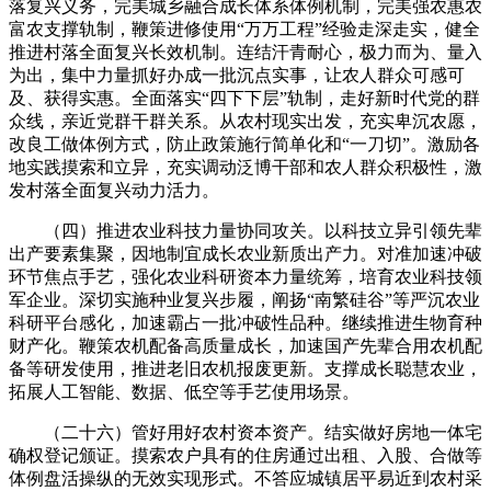
落复兴义务，完美城乡融合成长体系体例机制，完美强农惠农
富农支撑轨制，鞭策进修使用“万万工程”经验走深走实，健全
推进村落全面复兴长效机制。连结汗青耐心，极力而为、量入
为出，集中力量抓好办成一批沉点实事，让农人群众可感可
及、获得实惠。全面落实“四下下层”轨制，走好新时代党的群
众线，亲近党群干群关系。从农村现实出发，充实卑沉农愿，
改良工做体例方式，防止政策施行简单化和“一刀切”。激励各
地实践摸索和立异，充实调动泛博干部和农人群众积极性，激
发村落全面复兴动力活力。
（四）推进农业科技力量协同攻关。以科技立异引领先辈
出产要素集聚，因地制宜成长农业新质出产力。对准加速冲破
环节焦点手艺，强化农业科研资本力量统筹，培育农业科技领
军企业。深切实施种业复兴步履，阐扬“南繁硅谷”等严沉农业
科研平台感化，加速霸占一批冲破性品种。继续推进生物育种
财产化。鞭策农机配备高质量成长，加速国产先辈合用农机配
备等研发使用，推进老旧农机报废更新。支撑成长聪慧农业，
拓展人工智能、数据、低空等手艺使用场景。
（二十六）管好用好农村资本资产。结实做好房地一体宅
确权登记颁证。摸索农户具有的住房通过出租、入股、合做等
体例盘活操纵的无效实现形式。不答应城镇居平易近到农村采