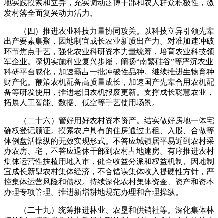
地实践摸索和立异，充实调动泛博干部和农人群众积极性，激
发村落全面复兴动力活力。
（四）推进农业科技力量协同攻关。以科技立异引领先辈
出产要素集聚，因地制宜成长农业新质出产力。对准加速冲破
环节焦点手艺，强化农业科研资本力量统筹，培育农业科技领
军企业。深切实施种业复兴步履，阐扬“南繁硅谷”等严沉农业
科研平台感化，加速霸占一批冲破性品种。继续推进生物育种
财产化。鞭策农机配备高质量成长，加速国产先辈合用农机配
备等研发使用，推进老旧农机报废更新。支撑成长聪慧农业，
拓展人工智能、数据、低空等手艺使用场景。
（二十六）管好用好农村资本资产。结实做好房地一体宅
确权登记颁证。摸索农户具有的住房通过出租、入股、合做等
体例盘活操纵的无效实现形式。不答应城镇居平易近到农村采
办农房、宅，不答应退休干部到农村占地建房。有序推进农村
集体运营性扶植用地入市，健全收益分派和权益机制。因地制
宜成长新型农村集体经济，不合错误集体收入提硬性方针，严
控集体运营风险和债权。持续深化农村集体资金、资产和资本
办理专项管理。推进新增耕地规范办理和合理操纵。
（二十九）统筹推进林业、农垦和供销社等。深化集体林