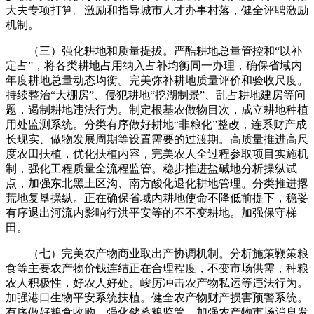
大夫专项打算。激励和指导城市人才办事村落，健全评聘激励
机制。
（三）强化耕地和质量提拔。严酷耕地总量管控和“以补
定占”，将各类耕地占用纳入占补均衡同一办理，确保省域内
年度耕地总量动态均衡。完美弥补耕地质量评价和验收尺度。
持续整治“大棚房”、侵犯耕地“挖湖制景”、乱占耕地建房等问
题，遏制耕地违法行为。制定根基农做物目次，成立耕地种植
用处监测系统。分类有序做好耕地“非粮化”整改，连系财产成
长现实、做物发展周期等设置需要的过渡期。高质量推进高尺
度农田扶植，优化扶植内容，完美农人全过程参取项目实施机
制，强化工程质量全流程监管。稳步推进盐碱地分析操纵试
点，加强东北黑土区沟、南方酸化退化耕地管理。分类推进撂
荒地复垦操纵。正在确保省域内耕地使命不降低前提下，稳妥
有序退出河流内影响行洪平安等的不不变耕地。加强保守梯
田。
（七）完美农产物商业取出产协调机制。分析施策鞭策粮
食等主要农产物价钱连结正在合理程度，不变市场供需，种粮
农人积极性，好农人好处。峻厉冲击农产物私运等违法行为。
加强港口生物平安系统扶植。健全农产物财产损害预警系统。
有序做好粮食收购，强化储蓄粮监管。加强农产物市场消息发