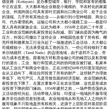
德亚姆（Kottayam）是办事型城市，银行、学院和富有的都集
中正在这里。大大都本地企业都是小规模的、半农村化的家庭
企业。外国跨国公司具有茶叶庄园和出口商业公司，处于企业
的顶端。几乎所有其他企业——从银行到小型种植园、商业公
司、代办署理机构、运输公司和大大都小规模工业——都是印
度人具有的家族企业。以此为根本，1956年之后的二十年里，
工业和农业范畴的私家投资起头削减。部门缘由是因为晦气的
压力，外国公司撤出了这些企业，种植园也改变了所有权。椰
壳纤维和腰果加工行业兴起了一场激进的工会活动，大大都公
司规模较小，无法承受提高工资的压力。一些公司转移到了泰
米尔纳德邦（Tamil Nadu）的边境地域，由于该邦不工会，劳
动力成本也更低。跟着地方对私营金融公司的峻厉以及私营银
行的退出，工业、银行和贸易之间的协同效应被打破。私家本
钱从工业出产和商业中退出。正在20世纪60年代印度呈现的社
会从义趋向下，喀拉拉邦投资了所有的财产，这些财产办理效
率低下，吃亏严沉，凡是导致负面的经济贡献。农业范畴的私
家投资也下降了。左翼次要集中正在农业范畴，这也是形成农
业投资下降的部门缘由。1956年建邦之前，一场声势浩荡的从
义活动曾经兴起。活动带领人深知，印度这一地域的不服等现
象并非仅由阶层差别形成。农业地域地从和无地工人之间的不
服等现象不只取地盘所有权相关，还源于上层阶层对基层阶层
的和。邦中部狭长的一片肥饶的水稻种植平原是左翼的发源