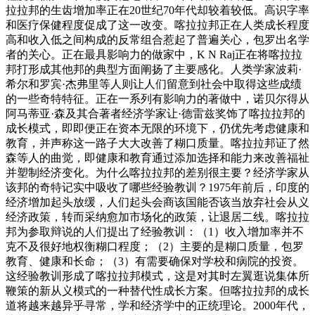
拉拉邦的生齿增加率正在20世纪70年代却较着较低。高识字率
和医疗保健程度促成了这一改变。喀拉拉邦正在人类成长程度
高和收入低之间构成的反常组合惹起了普遍关心，包罗出名学
者的关心。正在最具影响力的做家中，K N Raj正在将喀拉拉
邦打形成其他邦的典型方面阐扬了主要感化。人类学家波莉·
希尔和罗宾·杰弗里等人则让人们留意到社会中取得这些成绩
的一些奇特特征。正在一系列有影响力的著做中，诺贝尔得从
阿马蒂亚·森及其合著者经济学家让·德雷兹奖饰了喀拉拉邦的
成长模式，即即便正在资本无限的环境下，仍优先考虑健康和
教育，并声称这一路子大大改善了糊口质量。喀拉拉邦证了然
森等人的曲觉，即健康和教育通过添加选择和能力来改善福祉
并塑制经济变化。为什么喀拉拉邦的差别很主要？经济学家从
该邦的奇特记实中吸收了哪些经验教训？1975年前后，印度的
经济增加起头放缓，人们起头会商该国能否该当放弃社会从义
经济政策，转而采纳愈加市场化的政策，让退居二线。喀拉拉
邦为参取辩说的人们提出了经验教训：（1）收入增加率并不
克不及很好地权衡糊口程度；（2）主要的是糊口质量，包罗
教育、健康和长命；（3）有需要确保对学校和病院的投资。
这经验教训形成了喀拉拉邦模式，这是对其时左翼逛说集体所
鞭策的新从义模式的一种替代性成长方案。但喀拉拉邦的成长
道将越来越异乎寻常，学和经济学中的正统理论。2000年代，