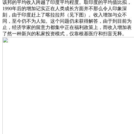
该邦的平均收入跨越了印度平均程度。取印度的平均值比拟，
1990年后的增加记实正在人类成长方面并不那么令人印象深
刻，由于印度赶上了喀拉拉邦（见下图）。收入增加与众不
同，至今仍不为人知。这个问题仍未获得解答，由于到目前为
止，经济学家的留意力都集中正在福利政策上，而收入增加表
了然一种新兴的私家投资模式，仅靠根基医疗和扫盲无释。