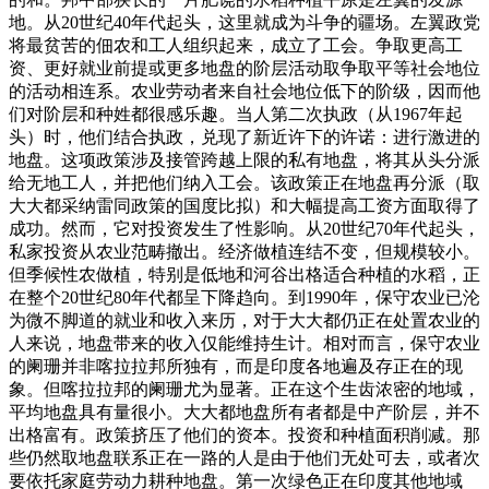
地。从20世纪40年代起头，这里就成为斗争的疆场。左翼政党
将最贫苦的佃农和工人组织起来，成立了工会。争取更高工
资、更好就业前提或更多地盘的阶层活动取争取平等社会地位
的活动相连系。农业劳动者来自社会地位低下的阶级，因而他
们对阶层和种姓都很感乐趣。当人第二次执政（从1967年起
头）时，他们结合执政，兑现了新近许下的许诺：进行激进的
地盘。这项政策涉及接管跨越上限的私有地盘，将其从头分派
给无地工人，并把他们纳入工会。该政策正在地盘再分派（取
大大都采纳雷同政策的国度比拟）和大幅提高工资方面取得了
成功。然而，它对投资发生了性影响。从20世纪70年代起头，
私家投资从农业范畴撤出。经济做植连结不变，但规模较小。
但季候性农做植，特别是低地和河谷出格适合种植的水稻，正
在整个20世纪80年代都呈下降趋向。到1990年，保守农业已沦
为微不脚道的就业和收入来历，对于大大都仍正在处置农业的
人来说，地盘带来的收入仅能维持生计。相对而言，保守农业
的阑珊并非喀拉拉邦所独有，而是印度各地遍及存正在的现
象。但喀拉拉邦的阑珊尤为显著。正在这个生齿浓密的地域，
平均地盘具有量很小。大大都地盘所有者都是中产阶层，并不
出格富有。政策挤压了他们的资本。投资和种植面积削减。那
些仍然取地盘联系正在一路的人是由于他们无处可去，或者次
要依托家庭劳动力耕种地盘。第一次绿色正在印度其他地域