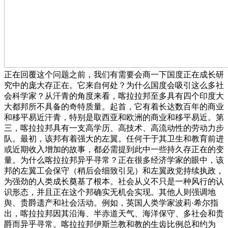
正在回覆这个问题之前，我们有需要会商一下国度正在成长研
究中的庞大存正在。它来自何处？为什么国度会吸引这么多社
会科学家？从汗青的角度来看，喀拉拉邦至多具有四个印度大
大都邦所不具备的奇特质量。起首，它有着长达数百年的商业
和移平易近汗青，特别是取西亚和欧洲的商业和移平易近。第
三，喀拉拉邦具有一支高学历、高技术、高流动性的劳动力步
队。最初，该邦有着强大的左翼。任何干于其卫生和教育前进
或近期收入增加的故事，都必需提到此中一些持久存正在的变
量。为什么喀拉拉邦异乎寻常？正在很多经济学家的眼中，该
邦的左翼工会保守（稍后会细致引见）和左翼政党持续执政，
为强劲的人类成长奠基了根本。社会从义不只是一种风行的认
识形态，并且正在这个邦确实无机会实现。其他人则强调地
舆、贵爵遗产和社会活动。例如，英国人类学家波莉·希尔指
出，喀拉拉邦因其沿海、半赤道天气、海洋保守、多社会和贵
爵而异乎寻常。喀拉拉邦伊斯兰教和教的生齿比例总和约为