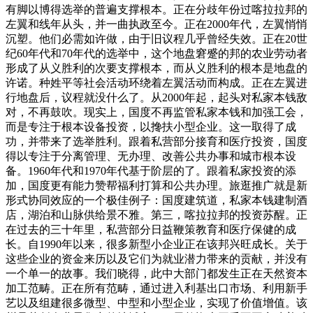
有脚以博得选举的普遍支撑根本。正在分歧年份过喀拉拉邦的
左翼和线年从头，并一曲执政至今。正在2000年代，左翼悄悄
沉塑。他们必需如许做，由于旧议程几乎曾经失效。正在20世
纪60年代和70年代的选举中，这个地盘窘蹙的邦的农业劳动者
形成了从义胜利的次要支撑根本，而从义胜利的根本是地盘的
许诺。种姓平等社会活动环绕着左翼活动而构成。正在左翼进
行地盘后，议程就没什么了。从2000年起，起头对私家本钱敌
对，不再鼓吹。现实上，国度不再监管私家本钱和加强工会，
而是专注于根本设备投资，以搀扶小型企业。这一取得了成
功，并带来了选举胜利。跟着私营部分接育和医疗投资，国度
得以专注于分离管理、无办理、改善公共办事和城市根本设
备。1960年代和1970年代基于阶层的了。跟着私家投资的添
加，国度更有能力赞帮福利打算和公共办理。旅逛推广就是新
形式协同效应的一个极佳例子：国度建筑道，私家本钱建制酒
店，湖泊和山脉供给景不雅。第三，喀拉拉邦的投资苏醒。正
在过去的三十年里，私营部分日益鞭策教育和医疗保健的成
长。自1990年以来，很多新型小企业正在该邦兴旺成长。关于
这些企业的资金来历以及它们为就业潜力带来的贡献，并没有
一个单一的故事。我们晓得，此中大部门都发生正在天然资本
加工范畴。正在所有范畴，通过进入利基出口市场、利用新手
艺以及组建很多微型、中型和小型企业，实现了价值增值。该