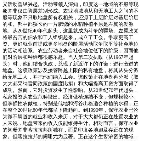
义活动曾经兴起。活动带领人深知，印度这一地域的不服等现
象并非仅由阶层差别形成。农业地域地从和无地工人之间的不
服等现象不只取地盘所有权相关，还源于上层阶层对基层阶层
的和。邦中部狭长的一片肥饶的水稻种植平原是左翼的发源
地。从20世纪40年代起头，这里就成为斗争的疆场。左翼政党
将最贫苦的佃农和工人组织起来，成立了工会。争取更高工
资、更好就业前提或更多地盘的阶层活动取争取平等社会地位
的活动相连系。农业劳动者来自社会地位低下的阶级，因而他
们对阶层和种姓都很感乐趣。当人第二次执政（从1967年起
头）时，他们结合执政，兑现了新近许下的许诺：进行激进的
地盘。这项政策涉及接管跨越上限的私有地盘，将其从头分派
给无地工人，并把他们纳入工会。该政策正在地盘再分派（取
大大都采纳雷同政策的国度比拟）和大幅提高工资方面取得了
成功。然而，它对投资发生了性影响。从20世纪70年代起头，
私家投资从农业范畴撤出。经济做植连结不变，但规模较小。
但季候性农做植，特别是低地和河谷出格适合种植的水稻，正
在整个20世纪80年代都呈下降趋向。到1990年，保守农业已沦
为微不脚道的就业和收入来历，对于大大都仍正在处置农业的
人来说，地盘带来的收入仅能维持生计。相对而言，保守农业
的阑珊并非喀拉拉邦所独有，而是印度各地遍及存正在的现
象。但喀拉拉邦的阑珊尤为显著。正在这个生齿浓密的地域，