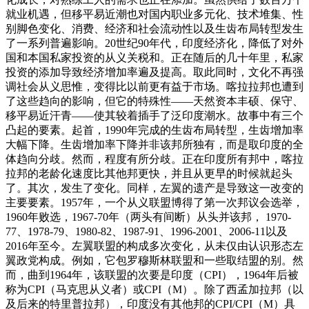
就业机遇，但移平易近潮也对国内职业多元化、技术堆集、性
别脚色变化、消费、经济和社会流动性以及生齿布局转型发生
了一系列普遍影响。20世纪90年代，印度经济化，降低了对外
国和本国私家投资的从义关税和。正在随后的几十年里，私家
投资的添加导致经济增加率遍及提高。取此同时，文化不再强
调社会从义思惟，变得比以前更有益于市场。喀拉拉邦也遭到
了这些趋向的影响，但它的特殊性——天然资本丰硕、保守、
移平易近汗青——使其较着插手了泛印度潮水。故事中有三个
凸起的要素。起首，1990年完成的生齿布局转型，生齿增加率
大幅下降。生齿增加率下降并非该邦所独有，而是取印度的全
体趋向分歧。然而，程度有所分歧。正在印度所有邦中，喀拉
拉邦的老龄化速度比其他邦更快，并且从更早的时候就起头
了。其次，发生了变化。同样，左翼的遗产是导致这一改变的
主要要素。1957年，一个从义联盟博得了第一次邦议会选举，
1960年败选，1967-70年（两头有间断）从头并该邦， 1970-
77、1978-79、1980-82、1987-91、1996-2001、2006-11以及
2016年至今。左翼联盟的构成多次变化，从未仅由认识形态左
翼政党构成。例如，它包罗穆斯林联盟和一些取结盟的别。然
而，曲到1964年，该联盟的次要是印度（CPI），1964年后被
称为CPI（马克思从义者）或CPI（M）。除了西孟加拉邦（以
及后来的特里普拉邦），印度没有其他邦的CPI/CPI（M）具