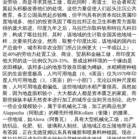
业劳动，而是寻求其他工做，取此同时，布道士、社会者和左
翼起头积极改善他们的处境。这些力量促使人们起头注沉公共
教育。各王公国虽然起步较晚，但平均具有的资本却比英属印
度地域多。他们的投资巩固了喀拉拉邦正在卫生和教育方面取
得的庞大前进。印度九年之后，马拉巴尔取科钦和特拉凡科归
并，构成了喀拉拉邦。其时，该地域的生计取全国其他地域一
样，次要依托农业。然而，取整个印度比拟，该地域的国内出
产总值中，城市和非农业部门所占比例更大（一半或以上）。
近40%的劳动力处置工业、商业、贸易和金融工做，而印度其
他大邦的这一比例仅为20-35%。形成这种环境的一个缘由是
农田稀缺。该邦多山的地形导致良田极为稀缺。水稻稠密种植
区的生齿密度极高，人均可用地盘（0。6英亩）仅为1970年印
度人均可用地盘（3。1英亩）的一小部门，无论以何种尺度权
衡，人均可用地盘都偏低。这些地域的水稻产量很高。虽然如
斯，因为地盘面积较小，大大都农人都是资本匮乏的家庭。而
那些操纵丰硕天然资本进行加工的城市企业则另当别论。此中
一些企业规模较小，属于非机械化工场，加工的商品包罗
Alappuzha（阿勒皮）的椰壳纤维和Kollam（奎隆）的腰果。
一些地域，如Aluva（阿鲁瓦），具有大型机械化工场，出产
纺织品、化肥、铝、玻璃和人制丝。该地域正在丘陵地带还具
有茶园，正在戈德亚姆以东具有橡胶和喷鼻料种植园。现在，
喀拉拉邦已成为印度金融创业范畴的领先地域。该地域的贸易