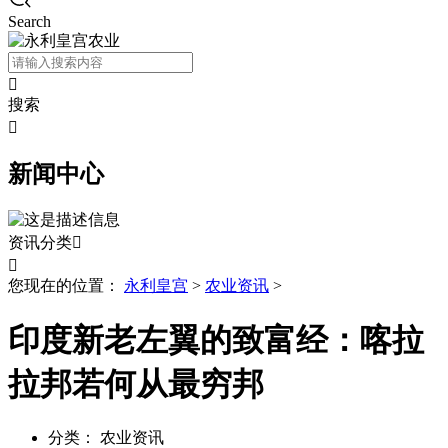
Search

搜索

新闻中心
资讯分类


您现在的位置：
永利皇宫
>
农业资讯
>
印度新老左翼的致富经：喀拉
拉邦若何从最穷邦
分类：
农业资讯