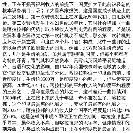
性。正在不损害福利收入的前提下，国度扩大了此前被轻忽的
根本设备项目，吸引了大量私家投资。这是国度成长轨迹上的
第二次转机。第一次转机发生正在20世纪80年代初，由汇款鞭
策。第二次转机发生正在21世纪10年代，其时社会增加（一曲
是喀拉拉邦的劣势）取本钱收入达到史无前例的程度。若是说
左翼和非左翼政党对第一次转机功不成没，那么第二次转机则
应归功于新左翼。印度由28个邦（省）构成。此中一些邦的生
齿以至跨越了欧洲最大的国度。例如，北方邦的生齿跨越2。4
亿，几乎是生齿的3倍。虽然属于联邦制国度，但每个邦都有
奇特的汗青，遭到其和天然资本、贵爵或英国殖平易近地遗
产、言语和文化的影响。自1947年英国竣事对该地域的以来，
它们的经济轨迹也呈现了分化。喀拉拉邦位于印度西南端，接
近印度洋，生齿约3500万，是印度较小的邦之一，但生齿密度
很高。20世纪70年代，喀拉拉邦的平均收入约为印度平均程度
的三分之二，是印度最贫苦的邦之一。这种差距一曲持续到
1980年代。正在接下来的几十年里，奇不雅发生了。喀拉拉
邦，这个印度最贫穷的地域之一，变成了最富有的地域之一。
到2022年，喀拉拉邦的人均收入比全国平均程度超出跨越50%
至60%。这是怎样回事呢？即便正在贫穷期间，喀拉拉邦也异
乎寻常。虽然收入不高，但喀拉拉邦的识字率、健康情况和预
期寿命（人类成长的构成部门）正在全印度都是最高的。正在