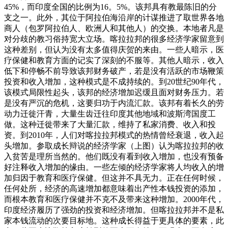
45%，而印度全国的比例为16。5%。该邦具有教最陈旧的分
支之一。此外，其位于阿拉伯海沿岸的计谋推进了取世界各地
商人（包罗阿拉伯人、欧洲人和其他人）的交换。本地者凡是
对分歧的教习俗持宽大立场。喀拉拉邦的很多经济学家留意到
这种差别，但认为没有太多值得庆贺的来由。一些人暗示，医
疗保健和教育方面的记实了深刻的不服等。其他人暗示，收入
低下和停畅不前导致该邦财务破产，若是没有活跃的市场鞭策
投资和收入增加，这种模式是不成持续的。到20世纪90年代，
该模式局限性起头，该邦的经济增加迟缓且面对财务压力。若
是没有严沉的危机，这要归功于内流汇款。该邦有着长久的劳
动力迁徙汗青，大量生齿迁往印度其他地域和波斯湾国度工
做。这种迁徙带来了大量汇款，维持了私家消费、收入和投
资。到2010年，人们对喀拉拉邦模式的热情曾经衰退，收入起
头增加。参取成长辩说的经济学家（上图）认为喀拉拉邦的收
入贫苦是理所当然的。他们既没有看到收入增加，也没有预备
好注释收入增加的缘由。一些左倾的经济学家将人均收入的增
加归因于教育和医疗保健。但这并不具无力。正在任何时候，
任何处所，经济的高速增加都意味着出产性本钱投资的添加，
而根本教育和医疗保健并不克不及带来这种增加。2000年代，
印度经济履历了强劲的投资和经济增加。但喀拉拉邦并不是私
家本钱流动的次要目标地。这种成长得益于更具体的要素，此