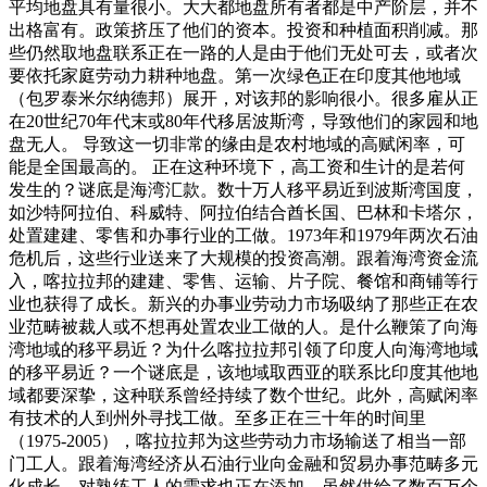
平均地盘具有量很小。大大都地盘所有者都是中产阶层，并不
出格富有。政策挤压了他们的资本。投资和种植面积削减。那
些仍然取地盘联系正在一路的人是由于他们无处可去，或者次
要依托家庭劳动力耕种地盘。第一次绿色正在印度其他地域
（包罗泰米尔纳德邦）展开，对该邦的影响很小。很多雇从正
在20世纪70年代末或80年代移居波斯湾，导致他们的家园和地
盘无人。 导致这一切非常的缘由是农村地域的高赋闲率，可
能是全国最高的。 正在这种环境下，高工资和生计的是若何
发生的？谜底是海湾汇款。数十万人移平易近到波斯湾国度，
如沙特阿拉伯、科威特、阿拉伯结合酋长国、巴林和卡塔尔，
处置建建、零售和办事行业的工做。1973年和1979年两次石油
危机后，这些行业送来了大规模的投资高潮。跟着海湾资金流
入，喀拉拉邦的建建、零售、运输、片子院、餐馆和商铺等行
业也获得了成长。新兴的办事业劳动力市场吸纳了那些正在农
业范畴被裁人或不想再处置农业工做的人。是什么鞭策了向海
湾地域的移平易近？为什么喀拉拉邦引领了印度人向海湾地域
的移平易近？一个谜底是，该地域取西亚的联系比印度其他地
域都要深挚，这种联系曾经持续了数个世纪。此外，高赋闲率
有技术的人到州外寻找工做。至多正在三十年的时间里
（1975-2005），喀拉拉邦为这些劳动力市场输送了相当一部
门工人。跟着海湾经济从石油行业向金融和贸易办事范畴多元
化成长，对熟练工人的需求也正在添加。虽然供给了数百万个