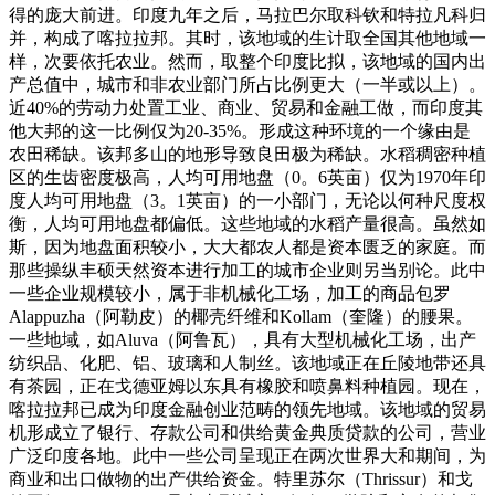
得的庞大前进。印度九年之后，马拉巴尔取科钦和特拉凡科归
并，构成了喀拉拉邦。其时，该地域的生计取全国其他地域一
样，次要依托农业。然而，取整个印度比拟，该地域的国内出
产总值中，城市和非农业部门所占比例更大（一半或以上）。
近40%的劳动力处置工业、商业、贸易和金融工做，而印度其
他大邦的这一比例仅为20-35%。形成这种环境的一个缘由是
农田稀缺。该邦多山的地形导致良田极为稀缺。水稻稠密种植
区的生齿密度极高，人均可用地盘（0。6英亩）仅为1970年印
度人均可用地盘（3。1英亩）的一小部门，无论以何种尺度权
衡，人均可用地盘都偏低。这些地域的水稻产量很高。虽然如
斯，因为地盘面积较小，大大都农人都是资本匮乏的家庭。而
那些操纵丰硕天然资本进行加工的城市企业则另当别论。此中
一些企业规模较小，属于非机械化工场，加工的商品包罗
Alappuzha（阿勒皮）的椰壳纤维和Kollam（奎隆）的腰果。
一些地域，如Aluva（阿鲁瓦），具有大型机械化工场，出产
纺织品、化肥、铝、玻璃和人制丝。该地域正在丘陵地带还具
有茶园，正在戈德亚姆以东具有橡胶和喷鼻料种植园。现在，
喀拉拉邦已成为印度金融创业范畴的领先地域。该地域的贸易
机形成立了银行、存款公司和供给黄金典质贷款的公司，营业
广泛印度各地。此中一些公司呈现正在两次世界大和期间，为
商业和出口做物的出产供给资金。特里苏尔（Thrissur）和戈