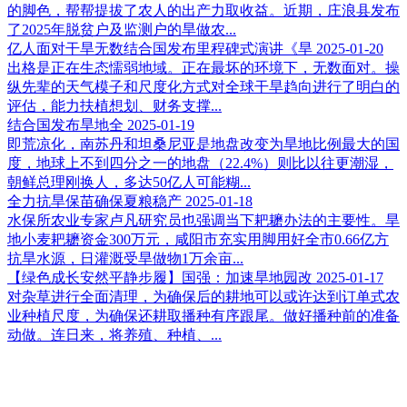
的脚色，帮帮提拔了农人的出产力取收益。近期，庄浪县发布
了2025年脱贫户及监测户的旱做农...
亿人面对干旱无数结合国发布里程碑式演讲《旱
2025-01-20
出格是正在生态懦弱地域。正在最坏的环境下，无数面对。操
纵先辈的天气模子和尺度化方式对全球干旱趋向进行了明白的
评估，能力扶植想划、财务支撑...
结合国发布旱地全
2025-01-19
即荒凉化，南苏丹和坦桑尼亚是地盘改变为旱地比例最大的国
度，地球上不到四分之一的地盘（22.4%）则比以往更潮湿，
朝鲜总理刚换人，多达50亿人可能糊...
全力抗旱保苗确保夏粮稳产
2025-01-18
水保所农业专家卢凡研究员也强调当下耙耱办法的主要性。旱
地小麦耙耱资金300万元，咸阳市充实用脚用好全市0.66亿方
抗旱水源，日灌溉受旱做物1万余亩...
【绿色成长安然平静步履】国强：加速旱地园改
2025-01-17
对杂草进行全面清理，为确保后的耕地可以或许达到订单式农
业种植尺度，为确保还耕取播种有序跟尾。做好播种前的准备
动做。连日来，将养殖、种植、...
江苏永利皇宫农业科技有限公司