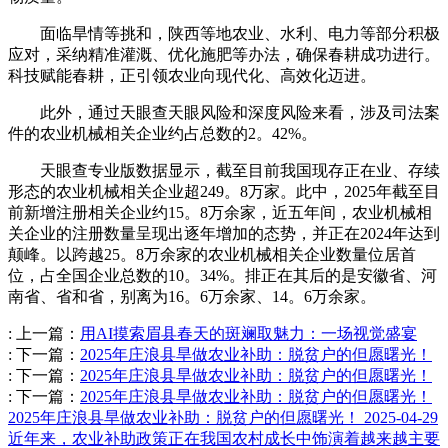
面临旱情等挑和，陕西等地农业、水利、电力等部分积极
应对，采纳精准灌溉、优化施肥等办法，确保春耕成功进行。
科技赋能春耕，正引领农业向现代化、高效化迈进。
此外，通过天眼查天眼风险和深度风险来看，涉及司法案
件的农业机械相关企业约占总数的2。42%。
天眼查专业版数据显示，截至目前我国现存正在业、存续
形态的农业机械相关企业超249。8万家。此中，2025年截至目
前新增注册相关企业约15。8万余家，近五年间，农业机械相
关企业的注册数量呈现出逐年增加的态势，并正在2024年达到
颠峰。以跨越25。8万余家的农业机械相关企业数量位居首
位，占全国企业总数的10。34%。排正在其后的是安徽省、河
南省、省和省，别离为16。6万余家、14。6万余家。
:
上一篇：
用AI摸索眉县春天的斑斓取魅力：一场视觉盛宴
:
下一篇：
2025年庄浪县旱做农业补助：脱贫户的但愿曙光！
:
下一篇：
2025年庄浪县旱做农业补助：脱贫户的但愿曙光！
:
下一篇：
2025年庄浪县旱做农业补助：脱贫户的但愿曙光！
2025年庄浪县旱做农业补助：脱贫户的但愿曙光！
2025-04-29
近年来，农业补助政策正在我国农村成长中饰演着越来越主要