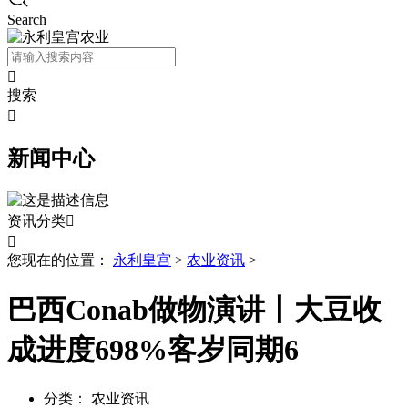
Search

搜索

新闻中心
资讯分类


您现在的位置：
永利皇宫
>
农业资讯
>
巴西Conab做物演讲丨大豆收
成进度698%客岁同期6
分类：
农业资讯