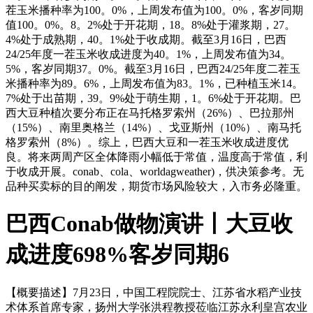
茬玉米播种率为100。0%，上周发布值为100。0%，客岁同期
值100。0%。8。2%处于开花期，18。8%处于灌浆期，27。
4%处于成熟期，40。1%处于收成期。截至3月16日，巴西
24/25年度一茬玉米收成进度为40。1%，上周发布值为34。
5%，客岁同期37。0%。截至3月16日，巴西24/25年度二茬玉
米播种率为89。6%，上周发布值为83。1%，已种植玉米14。
7%处于出苗期，39。9%处于萌生期，1。6%处于开花期。巴
西大豆种植次要分布正在马托格罗索州（26%）、巴拉那州
（15%）、南里奥格兰（14%）、戈亚斯州（10%）、南马托
格罗索州（8%）。综上，巴西大豆和一茬玉米收成进度优
良。将来两周产区全体降雨小幅低于常值，温度高于常值，利
于收成开展。conab、cola、worldagweather)，供决策参考。无
品种买卖标的目的阐发，期货市场风险较大，入市务必隆重。
巴西Conab做物演讲丨大豆收
成进度698%客岁同期6
【概要描述】
7月23日，中国工程院院士、江苏省水稻产业技
术体系首席专家，扬州大学张洪程教授莅临江苏永利皇宫农业