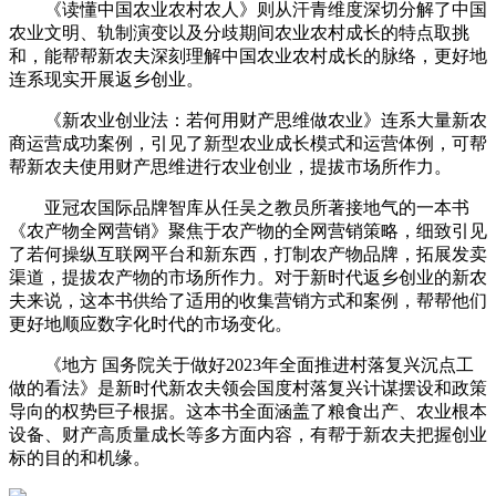
《读懂中国农业农村农人》则从汗青维度深切分解了中国
农业文明、轨制演变以及分歧期间农业农村成长的特点取挑
和，能帮帮新农夫深刻理解中国农业农村成长的脉络，更好地
连系现实开展返乡创业。
《新农业创业法：若何用财产思维做农业》连系大量新农
商运营成功案例，引见了新型农业成长模式和运营体例，可帮
帮新农夫使用财产思维进行农业创业，提拔市场所作力。
亚冠农国际品牌智库从任吴之教员所著接地气的一本书
《农产物全网营销》聚焦于农产物的全网营销策略，细致引见
了若何操纵互联网平台和新东西，打制农产物品牌，拓展发卖
渠道，提拔农产物的市场所作力。对于新时代返乡创业的新农
夫来说，这本书供给了适用的收集营销方式和案例，帮帮他们
更好地顺应数字化时代的市场变化。
《地方 国务院关于做好2023年全面推进村落复兴沉点工
做的看法》是新时代新农夫领会国度村落复兴计谋摆设和政策
导向的权势巨子根据。这本书全面涵盖了粮食出产、农业根本
设备、财产高质量成长等多方面内容，有帮于新农夫把握创业
标的目的和机缘。