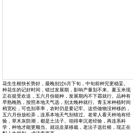
花生生根快长势好，最晚别过6月下旬，中旬前种完更稳妥。
种花生的记好时间，错过发展期，影响产量划不来。夏玉米现
正在挺受欢送，五六月份能种，发展期内不下霜就行。品种有
早熟晚熟，按照本地天气选，别太晚种就行。青玉米种植时间
稍宽松，可也别草率，农时仍是要记牢。这些做物没种移的，
五六月份放松弄，连系本地天气别错过。老辈人看天种地有经
验，草木灰防潮，都是土法子。咱得卑沉老经验，再连系科
学，种地才能更顺当。就说韭菜移栽，老法子选壮根，现正在