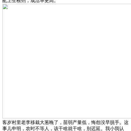
配上生根剂，成活率更高。
客岁村里老李移栽大葱晚了，苗弱产量低，悔怨没早脱手。这
事儿申明，农时不等人，该干啥就干啥，别迟延。我小我认