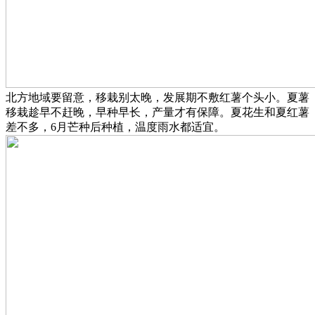
北方地域要留意，移栽别太晚，发展期不敷红薯个头小。夏薯
移栽趁早不赶晚，早种早长，产量才有保障。夏花生和夏红薯
差不多，6月芒种后种植，温度雨水都适宜。