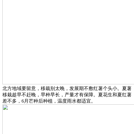
北方地域要留意，移栽别太晚，发展期不敷红薯个头小。夏薯
移栽趁早不赶晚，早种早长，产量才有保障。夏花生和夏红薯
差不多，6月芒种后种植，温度雨水都适宜。