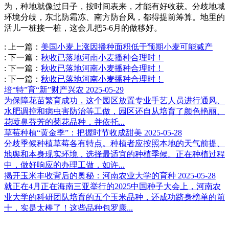
为，种地就像过日子，按时间表来，才能有好收获。分歧地域
环境分歧，东北防霜冻、南方防台风，都得提前筹算。地里的
活儿一桩接一桩，这会儿把5-6月的做移好。
:
上一篇：
美国小麦上涨因播种面积低于预期小麦可能减产
:
下一篇：
秋收已落地河南小麦播种合理时！
:
下一篇：
秋收已落地河南小麦播种合理时！
:
下一篇：
秋收已落地河南小麦播种合理时！
培“特”育“新”财产兴农
2025-05-29
为保障花苗繁育成功，这个园区放置专业手艺人员进行通风、
水肥调控和病虫害防治等工做，园区还自从培育了颜色艳丽、
花喷鼻芬芳的菊花品种，并依托...
草莓种植“黄金季”：把握时节收成甜美
2025-05-28
分歧季候种植草莓各有特点。种植者应按照本地的天气前提、
地舆和本身现实环境，选择最适宜的种植季候。正在种植过程
中，做好响应的办理工做，如许...
揭开玉米丰收背后的奥秘：河南农业大学的育种
2025-05-28
就正在4月正在海南三亚举行的2025中国种子大会上，河南农
业大学的科研团队培育的五个玉米品种，还成功跻身榜单的前
十，实是太棒了！这些品种包罗康...