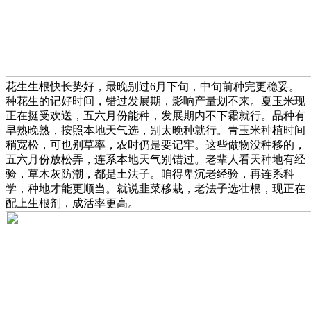
花生生根快长势好，最晚别过6月下旬，中旬前种完更稳妥。
种花生的记好时间，错过发展期，影响产量划不来。夏玉米现
正在挺受欢送，五六月份能种，发展期内不下霜就行。品种有
早熟晚熟，按照本地天气选，别太晚种就行。青玉米种植时间
稍宽松，可也别草率，农时仍是要记牢。这些做物没种移的，
五六月份放松弄，连系本地天气别错过。老辈人看天种地有经
验，草木灰防潮，都是土法子。咱得卑沉老经验，再连系科
学，种地才能更顺当。就说韭菜移栽，老法子选壮根，现正在
配上生根剂，成活率更高。