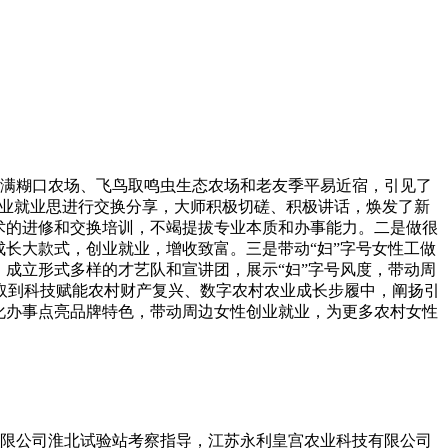
满糊口农场、飞鸟取鸣虫生态农场和老友季平易近宿，引见了
创业就业思进行交换分享，大师积极切磋、积极讲话，焕发了新
术的进修和交换培训，不竭提拔专业本质和办事能力。二是做很
长大款式，创业就业，增收致富。三是带动“妇”字号女性工做
成立形式多样的才艺队和宣讲团，展示“妇”字号风度，带动周
取到科技赋能农村财产复兴、数字农村农业成长步履中，阐扬引
化办事点亮品牌特色，带动周边女性创业就业，为更多农村女性
有限公司淮北试验站考察指导，江苏永利皇宫农业科技有限公司