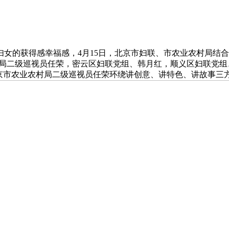
的获得感幸福感，4月15日，北京市妇联、市农业农村局结合顺
业农村局二级巡视员任荣，密云区妇联党组、韩月红，顺义区妇联党
北京市农业农村局二级巡视员任荣环绕讲创意、讲特色、讲故事