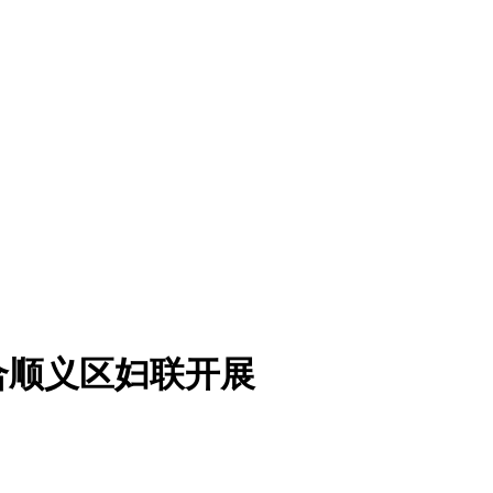
合顺义区妇联开展