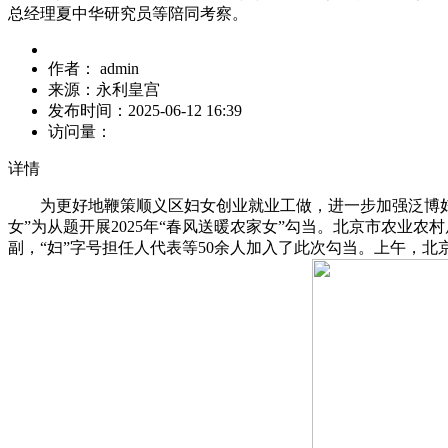
总经理夏中华研究员等陪同考察。
作者：
admin
来源：
永利皇宫
发布时间：
2025-06-12 16:39
访问量：
详情
为更好地鞭策顺义区妇女创业就业工做，进一步加强泛博妇女
女”为从题开展2025年“春风送暖农家女”勾当。北京市农
副，“妇”字号担任人代表等50余人加入了此次勾当。上午，