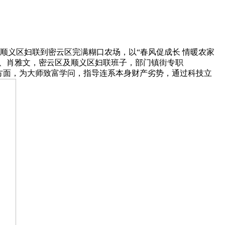
义区妇联到密云区完满糊口农场，以“春风促成长 情暖农家
组、肖雅文，密云区及顺义区妇联班子，部门镇街专职
三方面，为大师致富学问，指导连系本身财产劣势，通过科技立