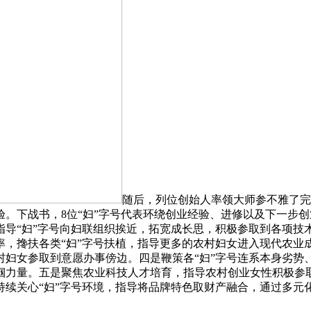
随后，列位创始人率领大师参不雅了完
。下战书，8位“妇”字号代表环绕创业经验、进修以及下一步
指导“妇”字号向妇联组织挨近，拓宽成长思，积极参取到各项技
，搀扶各类“妇”字号扶植，指导更多的农村妇女进入现代农业成
妇女参取到意愿办事傍边。四是鞭策各“妇”字号连系本身劣势、
帼力量。五是聚焦农业科技人才培育，指导农村创业女性积极参
持续关心“妇”字号环境，指导将品牌特色取财产融合，通过多元