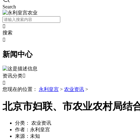
Search

搜索

新闻中心
资讯分类


您现在的位置：
永利皇宫
>
农业资讯
>
北京市妇联、市农业农村局结
分类：
农业资讯
作者：
永利皇宫
来源：
未知