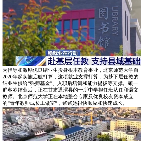
为指导和激励优良结业生投身根本教育事业，北京师范大学自
2020年起实施启航打算，这项就业支撑打算，为赴下层任教的
结业生供给“强师基金”、入职后培训和能力提拔等支撑。颉一
群客岁结业后，正在甘肃通渭县的一所中学担任班从任和语文
教师。北京师范大学正在本地整合专家及优良校友资本成立
的“青年教师成长工做室”，帮帮她很快顺应和快速成长。