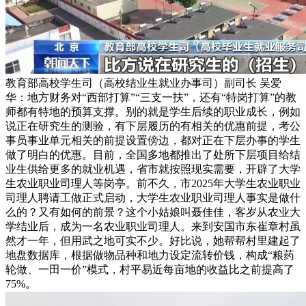
教育部高校学生司（高校结业生就业办事司）副司长 吴爱
华：地方财务对“西部打算”“三支一扶”，还有“特岗打算”的教
师都有特地的预算支撑。别的就是学生后续的职业成长，例如
说正在研究生的测验，有下层履历的有相关的优惠前提，考公
事员事业单元相关的前提设置傍边，都对正在下层办事的学生
做了明白的优惠。目前，全国多地都推出了处所下层项目给结
业生供给更多的就业机遇，省市就按照现实需要，开辟了大学
生农业职业司理人等岗亭。前不久，市2025年大学生农业职业
司理人聘请工做正式启动，大学生农业职业司理人事实是做什
么的？又有如何的前景？这个小姑娘叫聂佳佳，客岁从农业大
学结业后，成为一名农业职业司理人。来到安国市东崔章村虽
然才一年，但用武之地可实不少。好比说，她帮帮村里建起了
地盘数据库，根据做物品种和地力设定流转价钱，构成“粮药
轮做、一田一价”模式，村平易近每亩地的收益比之前提高了
75%。