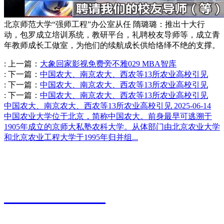
北京师范大学“强师工程”办公室从任 隋璐璐：推出十大行
动，包罗成立培训系统，教研平台，礼聘校友导师等，成立青
年教师成长工做室，为他们的续航成长供给络绎不绝的支撑。
:
上一篇：
大象回家影视免费旁不雅029 MBA智库
:
下一篇：
中国农大、南京农大、西农等13所农业高校引见
:
下一篇：
中国农大、南京农大、西农等13所农业高校引见
:
下一篇：
中国农大、南京农大、西农等13所农业高校引见
中国农大、南京农大、西农等13所农业高校引见
2025-06-14
中国农业大学位于北京，简称中国农大。前身最早可逃溯于
1905年成立的京师大私塾农科大学。从体部门由北京农业大学
和北京农业工程大学于1995年归并组...
江苏永利皇宫农业科技有限公司
0527-80600588
地址：江苏省宿迁市宿城区粮食物流园9号