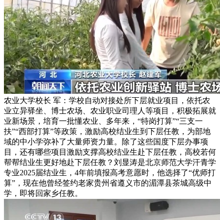
农业大学校长 军：学校自动对接处所下层就业项目，依托农
业立异驿坐、博士农场、农业职业司理人等项目，积极拓展就
业新场景，培育一批懂农业、多年来，“特岗打算”“三支一
扶”“西部打算”等政策，激励高校结业生到下层任教，为部地
域的中小学弥补了大量师资力量。除了这些国度下层办事项
目，还有哪些项目激励支撑高校结业生赴下层任教，高校若何
帮帮结业生更好地赴下层任教？刘显涛是北京师范大学汗青学
专业2025届结业生，4年前填报高考意愿时，他选择了“优师打
算”，现在他曾经签约老家贵州省遵义市的湄潭县茶城高级中
学，即将回家乡任教。