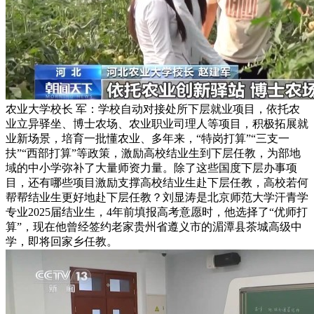
农业大学校长 军：学校自动对接处所下层就业项目，依托农
业立异驿坐、博士农场、农业职业司理人等项目，积极拓展就
业新场景，培育一批懂农业、多年来，“特岗打算”“三支一
扶”“西部打算”等政策，激励高校结业生到下层任教，为部地
域的中小学弥补了大量师资力量。除了这些国度下层办事项
目，还有哪些项目激励支撑高校结业生赴下层任教，高校若何
帮帮结业生更好地赴下层任教？刘显涛是北京师范大学汗青学
专业2025届结业生，4年前填报高考意愿时，他选择了“优师打
算”，现在他曾经签约老家贵州省遵义市的湄潭县茶城高级中
学，即将回家乡任教。