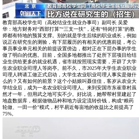
教育部高校学生司（高校结业生就业办事司）副司长 吴爱
华：地方财务对“西部打算”“三支一扶”，还有“特岗打算”的教
师都有特地的预算支撑。别的就是学生后续的职业成长，例如
说正在研究生的测验，有下层履历的有相关的优惠前提，考公
事员事业单元相关的前提设置傍边，都对正在下层办事的学生
做了明白的优惠。目前，全国多地都推出了处所下层项目给结
业生供给更多的就业机遇，省市就按照现实需要，开辟了大学
生农业职业司理人等岗亭。前不久，市2025年大学生农业职业
司理人聘请工做正式启动，大学生农业职业司理人事实是做什
么的？又有如何的前景？这个小姑娘叫聂佳佳，客岁从农业大
学结业后，成为一名农业职业司理人。来到安国市东崔章村虽
然才一年，但用武之地可实不少。好比说，她帮帮村里建起了
地盘数据库，根据做物品种和地力设定流转价钱，构成“粮药
轮做、一田一价”模式，村平易近每亩地的收益比之前提高了
75%。