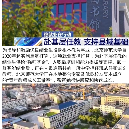
为指导和激励优良结业生投身根本教育事业，北京师范大学自
2020年起实施启航打算，这项就业支撑打算，为赴下层任教的
结业生供给“强师基金”、入职后培训和能力提拔等支撑。颉一
群客岁结业后，正在甘肃通渭县的一所中学担任班从任和语文
教师。北京师范大学正在本地整合专家及优良校友资本成立
的“青年教师成长工做室”，帮帮她很快顺应和快速成长。