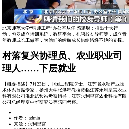
北京师范大学“强师工程”办公室从任 隋璐璐：推出十大行
动，包罗成立培训系统，教研平台，礼聘校友导师等，成立青
年教师成长工做室，为他们的续航成长供给络绎不绝的支撑。
村落复兴协理员、农业职业司
理人……下层就业
【概要描述】
7月23日，中国工程院院士、江苏省水稻产业技
术体系首席专家，扬州大学张洪程教授莅临江苏永利皇宫农业
科有限公司淮北试验站考察指导，江苏永利皇宫农业科技有限
公司总经理夏中华研究员等陪同考察。
作者：
admin
来源：
永利皇宫