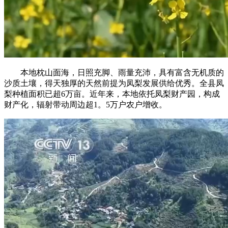
本地枕山面海，日照充脚、雨量充沛，具有富含无机质的
沙质土壤，得天独厚的天然前提为凤梨发展供给优秀。全县凤
梨种植面积已超6万亩。近年来，本地依托凤梨财产园，构成
财产化，辐射带动周边超1。5万户农户增收。