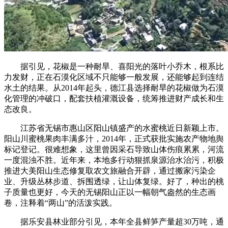
据引见，花椒是一种耐旱、喜阳光的落叶小乔木，根系比
力发财，正在石漠化区域不只能够一般发展，还能够起到连结
水土的结果。从2014年起头，德江县选择耐旱的花椒做为石漠
化管理的冲破口，配套扶植灌溉设备，统筹推进财产成长和生
态改良。
江苏省无锡市惠山区阳山镇盛产的水蜜桃近日新颖上市。
阳山川蜜桃果肉丰满多汁，2014年，正式获批实施农产物地舆
标记登记。很难想象，这里曾因采石导致山体伤痕累累，河流
一度混浊不胜。近年来，本地多行动狠抓泉源治水治污，积极
推进大美阳山生态修复取农文旅融合开辟，通过搬家污染企
业、升级丛林步道、拆围透绿，让山体复绿。好了，种出的桃
子质量也更好，今天的无锡阳山正以一幅朝气盎然的生态画
卷，注释着“两山”的活泼实践。
据乐安县林业部分引见，本年全县鲜笋产量超30万吨，通