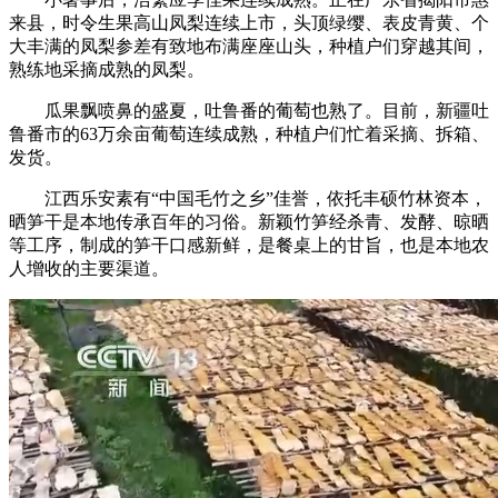
来县，时令生果高山凤梨连续上市，头顶绿缨、表皮青黄、个
大丰满的凤梨参差有致地布满座座山头，种植户们穿越其间，
熟练地采摘成熟的凤梨。
瓜果飘喷鼻的盛夏，吐鲁番的葡萄也熟了。目前，新疆吐
鲁番市的63万余亩葡萄连续成熟，种植户们忙着采摘、拆箱、
发货。
江西乐安素有“中国毛竹之乡”佳誉，依托丰硕竹林资本，
晒笋干是本地传承百年的习俗。新颖竹笋经杀青、发酵、晾晒
等工序，制成的笋干口感新鲜，是餐桌上的甘旨，也是本地农
人增收的主要渠道。