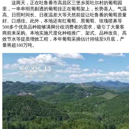
这两天，正在吐鲁番市高昌区三堡乡英吐尔村的葡萄园
里，一串串明亮剔透的葡萄挂正在葡萄架上，长势喜人。气温
高、日照时间长、日夜温差大等天然前提让吐鲁番的葡萄质量
好、口感佳。此外，本地还有红葡萄、黑葡萄、玫瑰喷鼻等
500多个优良品种能够满脚分歧消费者的需求，吸引了大量客
商前来采购。本地实施尺度化种植推广、架式、品种改良、高
效节水等提质增效工程，本年葡萄采摘估计持续至9月底，产
量将超160万吨。