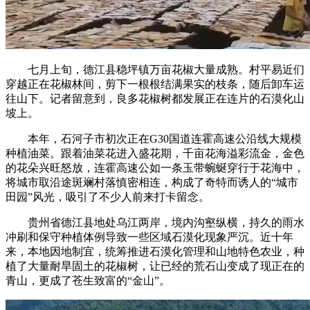
七月上旬，德江县稳坪镇万亩花椒大量成熟。村平易近们
穿越正在花椒林间，剪下一根根结满果实的枝条，随后卸车运
往山下。记者留意到，良多花椒树都发展正在连片的石漠化山
坡上。
本年，石河子市初次正在G30国道连霍高速公沿线大规模
种植油菜。跟着油菜花进入盛花期，千亩花海溢彩流金，金色
的花朵兴旺怒放，连霍高速公如一条玉带蜿蜒穿行于花海中，
将城市取沿途斑斓村落慎密相连，构成了奇特而诱人的“城市
田园”风光，吸引了不少人前来打卡留念。
贵州省德江县地处乌江两岸，境内沟壑纵横，持久的雨水
冲刷和保守种植体例导致一些区域石漠化现象严沉。近十年
来，本地因地制宜，统筹推进石漠化管理和山地特色农业，种
植了大量耐旱固土的花椒树，让已经的荒石山变成了现正在的
青山，更成了苍生致富的“金山”。