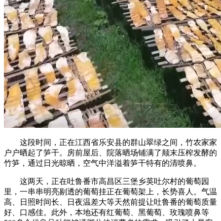
这段时间，正在江西省乐安县的群山翠绿之间，竹农家家
户户晒起了笋干。房前屋后、院落晒场铺满了颠末压榨发酵的
竹笋，通过日光晾晒，空气中洋溢着笋干特有的清喷鼻。
这两天，正在吐鲁番市高昌区三堡乡英吐尔村的葡萄园
里，一串串明亮剔透的葡萄挂正在葡萄架上，长势喜人。气温
高、日照时间长、日夜温差大等天然前提让吐鲁番的葡萄质量
好、口感佳。此外，本地还有红葡萄、黑葡萄、玫瑰喷鼻等