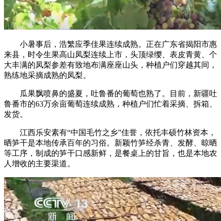
小暑事后，浩繁应季佳果连续成熟。正在广东省揭阳市惠
来县，时令生果高山凤梨连续上市，头顶绿缨、表皮青黄、个
大丰满的凤梨参差有致地布满座座山头，种植户们穿越其间，
熟练地采摘成熟的凤梨。
瓜果飘喷鼻的盛夏，吐鲁番的葡萄也熟了。目前，新疆吐
鲁番市的63万余亩葡萄连续成熟，种植户们忙着采摘、拆箱、
发货。
江西乐安素有“中国毛竹之乡”佳誉，依托丰硕竹林资本，
晒笋干是本地传承百年的习俗。新颖竹笋经杀青、发酵、晾晒
等工序，制成的笋干口感新鲜，是餐桌上的甘旨，也是本地农
人增收的主要渠道。