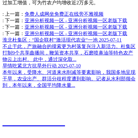
过加工增值，可为竹农户均增收近2万多元。
:
上一篇：
免费人成网坐免费正在线旁不雅视频
:
下一篇：
亚洲分析视频一区 - 亚洲分析视频一区老版下载
:
下一篇：
亚洲分析视频一区 - 亚洲分析视频一区老版下载
:
下一篇：
亚洲分析视频一区 - 亚洲分析视频一区老版下载
淮北杜集区：“国企联村”激活现代农业“一池
2025-07-11
不止于此，产旅融合的摸索更为村落复兴注入新活力。杜集区
打制9个共享曲播间，鞭策资本共享，石磨喷鼻油等特色农产
物云上出村。 此中，通过深化取...
旱情吃紧北方抗旱外行动
2025-07-10
本年以来，受降水、河道来水削减等要素影响，我国多地呈现
干旱，农业出产、群活分歧程度遭到影响。记者从水利部领会
到，本年以来，全国平均降水量...
江苏永利皇宫农业科技有限公司
0527-80600588
地址：江苏省宿迁市宿城区粮食物流园9号