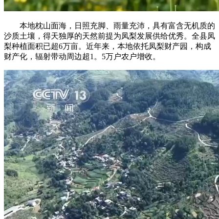
本地枕山面海，日照充脚、雨量充沛，具有富含无机质的
沙质土壤，得天独厚的天然前提为凤梨发展供给优秀。全县凤
梨种植面积已超6万亩。近年来，本地依托凤梨财产园，构成
财产化，辐射带动周边超1。5万户农户增收。