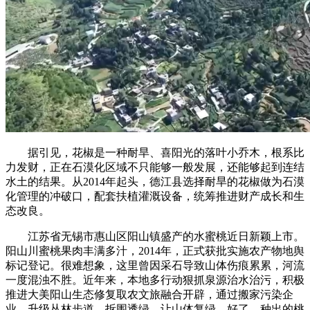
据引见，花椒是一种耐旱、喜阳光的落叶小乔木，根系比
力发财，正在石漠化区域不只能够一般发展，还能够起到连结
水土的结果。从2014年起头，德江县选择耐旱的花椒做为石漠
化管理的冲破口，配套扶植灌溉设备，统筹推进财产成长和生
态改良。
江苏省无锡市惠山区阳山镇盛产的水蜜桃近日新颖上市。
阳山川蜜桃果肉丰满多汁，2014年，正式获批实施农产物地舆
标记登记。很难想象，这里曾因采石导致山体伤痕累累，河流
一度混浊不胜。近年来，本地多行动狠抓泉源治水治污，积极
推进大美阳山生态修复取农文旅融合开辟，通过搬家污染企
业、升级丛林步道、拆围透绿，让山体复绿。好了，种出的桃