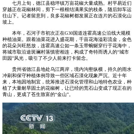
七月上旬，德江县稳坪镇万亩花椒大量成熟。村平易近们
穿越正在花椒林间，剪下一根根结满果实的枝条，随后卸车运
往山下。记者留意到，良多花椒树都发展正在连片的石漠化山
坡上。
本年，石河子市初次正在G30国道连霍高速公沿线大规模
种植油菜。跟着油菜花进入盛花期，千亩花海溢彩流金，金色
的花朵兴旺怒放，连霍高速公如一条玉带蜿蜒穿行于花海中，
将城市取沿途斑斓村落慎密相连，构成了奇特而诱人的“城市
田园”风光，吸引了不少人前来打卡留念。
贵州省德江县地处乌江两岸，境内沟壑纵横，持久的雨水
冲刷和保守种植体例导致一些区域石漠化现象严沉。近十年
来，本地因地制宜，统筹推进石漠化管理和山地特色农业，种
植了大量耐旱固土的花椒树，让已经的荒石山变成了现正在的
青山，更成了苍生致富的“金山”。