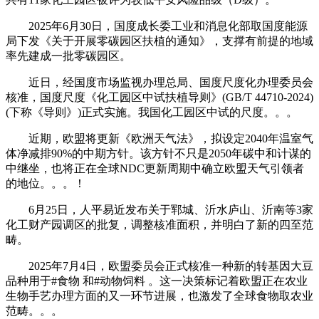
2025年6月30日，国度成长委工业和消息化部取国度能源
局下发《关于开展零碳园区扶植的通知》，支撑有前提的地域
率先建成一批零碳园区。
近日，经国度市场监视办理总局、国度尺度化办理委员会
核准，国度尺度《化工园区中试扶植导则》(GB/T 44710-2024)
(下称《导则》)正式实施。我国化工园区中试的尺度。。。
近期，欧盟将更新《欧洲天气法》，拟设定2040年温室气
体净减排90%的中期方针。该方针不只是2050年碳中和计谋的
中继坐，也将正在全球NDC更新周期中确立欧盟天气引领者
的地位。。。！
6月25日，人平易近发布关于郓城、沂水庐山、沂南等3家
化工财产园调区的批复，调整核准面积，并明白了新的四至范
畴。
2025年7月4日，欧盟委员会正式核准一种新的转基因大豆
品种用于#食物 和#动物饲料 。这一决策标记着欧盟正在农业
生物手艺办理方面的又一环节进展，也激发了全球食物取农业
范畴。。。