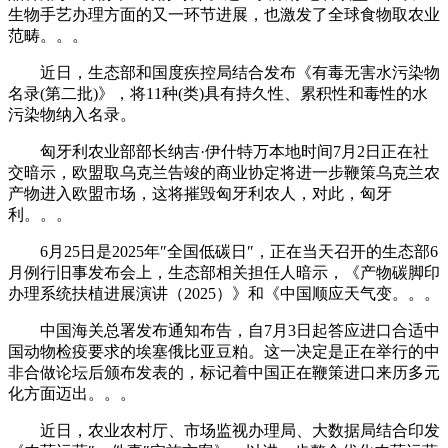
生物手艺办理方面的又一环节进展，也激发了全球食物取农业
范畴。。。
近日，生态部和国度疾控局结合发布《有毒无害水污染物
名录(第二批)》，将11种(类)具有持久性、累积性和毒性的水
污染物纳入名录。
匈牙利农业部部长纳吉·伊什特万本地时间7月2日正在社
交暗示，欧盟取乌克兰告竣的商业协定将进一步鞭策乌克兰农
产物进入欧盟市场，这将摧毁匈牙利农人，对此，匈牙
利。。。
6月25日是2025年″全国低碳日″，正在当天召开的生态部6
月例行旧事发布会上，生态部相关担任人暗示，《产物碳脚印
办理系统扶植进展演讲（2025）》和《中国顺应天气变。。。
中国海关总署发布通知布告，自7月3日起答应进口合适中
国动物检疫要求的埃塞俄比亚豆粕。这一决定是正在举行的中
非合做论坛后颁布发表的，标记着中国正在鞭策进口来历多元
化方面迈出。。。
近日，农业农村厅、市场监视办理局、大数据局结合印发