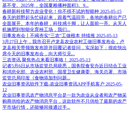
基不变。2025年，全国夏粮播种面积3。9...
春耕新科技帮力农业变化！你不得不试的智能种
2025-05-15
春天的郊野起头忙碌起来，跟着气温回升，各地的春耕出产已
全面展开。本年的春耕，科技感十脚，让人面前一亮。从无人
机施肥到智能化育秧工场，我们...
旧事发布会丨不竭夯实“三农”工做根本 持续推
2025-05-13
3月27日上午，我市召开卢龙县农业农村工做旧事发布会，卢
龙县相关带领致发布辞并回覆记者提问，实况如下：很欢快出
席今天的旧事发布会，向大师引见...
三农资讯 聚焦热点来看旧事咯！
2025-05-13
记者5月6日从市场监管总局获悉，国务院食安办近日结合工业
和消息化部、农业农村部、国度卫生健康委、海关总署、市场
监管总局印发《食物添加剂问题...
农业旧事资讯软件下载-农业旧事资讯APP手机客户
2025-05-
12
农业旧事资讯农产物消息平台是一款为农业从业者和农产物采
购商供给的农产物消息平台，这款软件不只供给了最新的农产
平市场行情，还能够间接通过手...
江苏永利皇宫农业科技有限公司