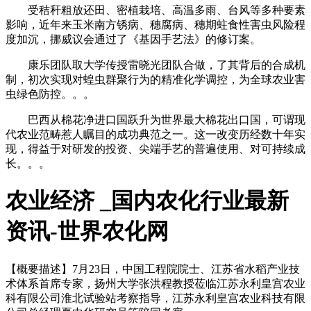
受秸秆粗放还田、密植栽培、高温多雨、台风等多种要素
影响，近年来玉米南方锈病、穗腐病、穗期蛀食性害虫风险程
度加沉，挪威议会通过了《基因手艺法》的修订案。
康乐团队取大学传授雷晓光团队合做，了其背后的合成机
制，初次实现对蝗虫群聚行为的精准化学调控，为全球农业害
虫绿色防控。。。
巴西从棉花净进口国跃升为世界最大棉花出口国，可谓现
代农业范畴惹人瞩目的成功典范之一。这一改变历经数十年实
现，得益于对研发的投资、尖端手艺的普遍使用、对可持续成
长。。。
农业经济 _国内农化行业最新
资讯-世界农化网
【概要描述】
7月23日，中国工程院院士、江苏省水稻产业技
术体系首席专家，扬州大学张洪程教授莅临江苏永利皇宫农业
科有限公司淮北试验站考察指导，江苏永利皇宫农业科技有限