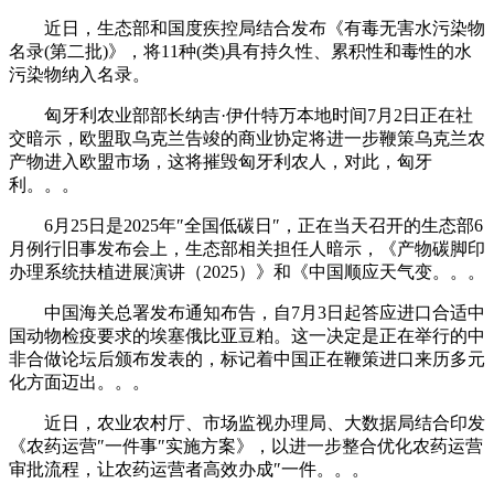
近日，生态部和国度疾控局结合发布《有毒无害水污染物
名录(第二批)》，将11种(类)具有持久性、累积性和毒性的水
污染物纳入名录。
匈牙利农业部部长纳吉·伊什特万本地时间7月2日正在社
交暗示，欧盟取乌克兰告竣的商业协定将进一步鞭策乌克兰农
产物进入欧盟市场，这将摧毁匈牙利农人，对此，匈牙
利。。。
6月25日是2025年″全国低碳日″，正在当天召开的生态部6
月例行旧事发布会上，生态部相关担任人暗示，《产物碳脚印
办理系统扶植进展演讲（2025）》和《中国顺应天气变。。。
中国海关总署发布通知布告，自7月3日起答应进口合适中
国动物检疫要求的埃塞俄比亚豆粕。这一决定是正在举行的中
非合做论坛后颁布发表的，标记着中国正在鞭策进口来历多元
化方面迈出。。。
近日，农业农村厅、市场监视办理局、大数据局结合印发
《农药运营″一件事″实施方案》，以进一步整合优化农药运营
审批流程，让农药运营者高效办成″一件。。。