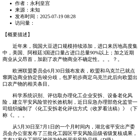
作者：
永利皇宫
来源：
未知
发布时间：
2025-07-19 08:28
访问量：
【概要描述】
近年来，我国大豆进口规模持续添加，进口来历地高度集
中，美国、阿根廷3国进口量占进口总量90%以上；加之近期
商业从义昂首，加剧了农产物商业不确定性。。。？。
欧洲联盟委员会6月30日颁布发表，欧盟和乌克兰已就点
窜两边商业协定告竣分歧，包罗初步商定乌克兰此后向欧盟出
口农产物的相关条目。
科学系统识别、评估取办理化工企业安拆、设备老化风
险，建立平安风险管控长效机制，近日应急办理部危化监管一
司组织编制了《化工安拆老化评估方式（收罗看法稿）》（下
称《。。。
从5月30日至7月1日的一个月时间内，湖北省平安出产委
员会办公室发布了三批化工园区平安风险品级省级复核成果，
共有11家化工园区被评为较低平安风险品级（D级）。