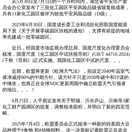
从5月30日至7月1日的一个月时间内，湖北省平安出产委
员会办公室发布了三批化工园区平安风险品级省级复核成果，
共有11家化工园区被评为较低平安风险品级（D级）。
2025年6月30日，国度成长委工业和消息化部取国度能源
局下发《关于开展零碳园区扶植的通知》，支撑有前提的地域
率先建成一批零碳园区。
近日，经国度市场监视办理总局、国度尺度化办理委员会
核准，国度尺度《化工园区中试扶植导则》(GB/T 44710-2024)
(下称《导则》)正式实施。我国化工园区中试的尺度。。。
近期，欧盟将更新《欧洲天气法》，拟设定2040年温室气
体净减排90%的中期方针。该方针不只是2050年碳中和计谋的
中继坐，也将正在全球NDC更新周期中确立欧盟天气引领者
的地位。。。！
6月25日，人平易近发布关于郓城、沂水庐山、沂南等3家
化工财产园调区的批复，调整核准面积，并明白了新的四至范
畴。
2025年7月4日，欧盟委员会正式核准一种新的转基因大豆
品种用于#食物 和#动物饲料 。这一决策标记着欧盟正在农业