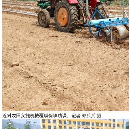
近对农田实施机械覆膜保墒功课。记者 郎兵兵 摄