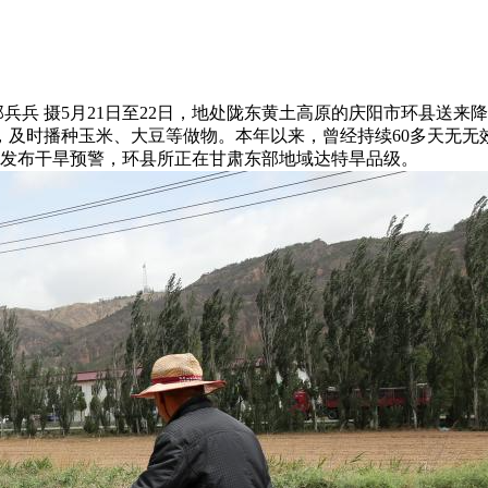
兵兵 摄5月21日至22日，地处陇东黄土高原的庆阳市环县送
及时播种玉米、大豆等做物。本年以来，曾经持续60多天无无
已发布干旱预警，环县所正在甘肃东部地域达特旱品级。