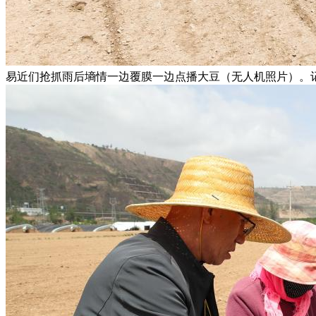
易近们抢抓雨后墒情一边覆膜一边点播大豆（无人机照片）。记