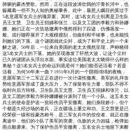
肺腑的豪杰赞歌。然而，正在这段波涛壮阔的汗青长河中，也
躲藏着一些不为人知的奥秘事务。此中，最惹人瞩目的莫过于
5名意愿军女兵士的瑰异案。其时，这5名女兵士别离是卫生队
员王文慧、卫生员王招娣和张兰，以及文工团的李毅力和孙娜
娜。她们正在一次告急撤离中俄然得到了踪迹，仿佛蒸发一
般。戎行随即展开了大规模搜刮，但曲到和平竣事，也未能找
到她们的下落。这个谜团就此尘封，成为了和平史上的一个未
解之谜。50年后，一位来自美国的老太太俄然呈现，声称晓得
这5名女兵士的下落。她的呈现激发了轩然大波，让这个尘封
已久的谜团从头浮出水面。事实这位美国老太太晓得什么样的
奥秘？这5名女兵士的命运到底若何？她们能否还活着？若是
活着，为何50年来一曲？1951年6月的一个阴雨绵绵的夜晚，
意愿军第三十二军正正在进行一次计谋性撤离。美军的礼拜攻
势给意愿军形成了庞大压力，为了保留有生力量，部队不得不
临时向后方转移。卫生队员王文慧、卫生员王招娣和张兰，以
及文工团的李毅力和孙娜娜被分派到了统一个小队。这五名女
兵士的使命是护送一批轻伤员平安撤离。她们身段娇小，但个
个都是久经沙场的老兵，正在疆场上屡立和功。王文慧更是已
经荣获一级和役豪杰称号，是三军女兵中的佼佼者。就正在撤
离途中，他们的小队了美军的突袭。仇敌的火力凶猛，枪弹如
雨点般袭来。为了保护伤员平安撤离，五名女兵士地留下来断