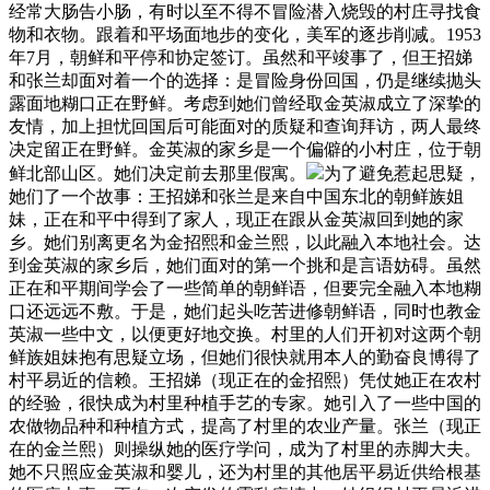
经常大肠告小肠，有时以至不得不冒险潜入烧毁的村庄寻找食
物和衣物。跟着和平场面地步的变化，美军的逐步削减。1953
年7月，朝鲜和平停和协定签订。虽然和平竣事了，但王招娣
和张兰却面对着一个的选择：是冒险身份回国，仍是继续抛头
露面地糊口正在野鲜。考虑到她们曾经取金英淑成立了深挚的
友情，加上担忧回国后可能面对的质疑和查询拜访，两人最终
决定留正在野鲜。金英淑的家乡是一个偏僻的小村庄，位于朝
鲜北部山区。她们决定前去那里假寓。
为了避免惹起思疑，
她们了一个故事：王招娣和张兰是来自中国东北的朝鲜族姐
妹，正在和平中得到了家人，现正在跟从金英淑回到她的家
乡。她们别离更名为金招熙和金兰熙，以此融入本地社会。达
到金英淑的家乡后，她们面对的第一个挑和是言语妨碍。虽然
正在和平期间学会了一些简单的朝鲜语，但要完全融入本地糊
口还远远不敷。于是，她们起头吃苦进修朝鲜语，同时也教金
英淑一些中文，以便更好地交换。村里的人们开初对这两个朝
鲜族姐妹抱有思疑立场，但她们很快就用本人的勤奋良博得了
村平易近的信赖。王招娣（现正在的金招熙）凭仗她正在农村
的经验，很快成为村里种植手艺的专家。她引入了一些中国的
农做物品种和种植方式，提高了村里的农业产量。张兰（现正
在的金兰熙）则操纵她的医疗学问，成为了村里的赤脚大夫。
她不只照应金英淑和婴儿，还为村里的其他居平易近供给根基