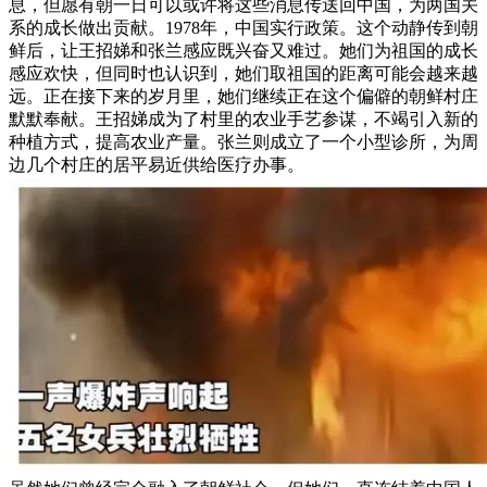
息，但愿有朝一日可以或许将这些消息传送回中国，为两国关
系的成长做出贡献。1978年，中国实行政策。这个动静传到朝
鲜后，让王招娣和张兰感应既兴奋又难过。她们为祖国的成长
感应欢快，但同时也认识到，她们取祖国的距离可能会越来越
远。正在接下来的岁月里，她们继续正在这个偏僻的朝鲜村庄
默默奉献。王招娣成为了村里的农业手艺参谋，不竭引入新的
种植方式，提高农业产量。张兰则成立了一个小型诊所，为周
边几个村庄的居平易近供给医疗办事。