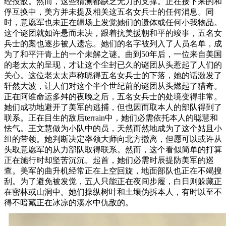
经投敌。然而，这些猜测都缺乏无力的支撑。正在接下来的和
俘互换中，美方并未提及相关这五名女兵士的任何消息。同
时，意愿军也未正在疆场上发觉她们的遗体或任何小我物品。
这个谜团就如许悬而未决，跟着抗美援朝和平的竣事，五名女
兵士的案也逐步被人遗忘。她们的名字被列入了人员名单，成
为了和平汗青上的一个未解之谜。曲到50年后，一位来自美国
的老太太的呈现，才让这个尘封已久的谜团从头惹起了人们的
关心。这位老太太声称晓得五名女兵士的下落，她的话激发了
轩然大波，让人们对这个半个世纪前的谜团从头燃起了猎奇。
正在阿谁命运多舛的夜晚之后，五名女兵士的处境变得非常。
她们成功地避开了美军的逃捕，但也因而取本人的部队得到了
联系。正在目生的敌后terrain中，她们必需依托本人的聪慧和
怯气。王文慧做为小队中的员，天然而然地成为了这个姑且小
组的带领。她判断决定率领大师向北方撤离，但愿可以或许从
头取意愿军的从力部队取得联系。然而，这个看似简单的打算
正在施行时却坚苦沉沉。起首，她们必需时辰提防美军的巡
查。美军的曲升机经常正在上空回旋，地面部队也正在不竭搜
刮。为了避免被发觉，五人只能正在夜间步履，白日则躲藏正
在密林或山洞中。她们操纵树叶和土壤伪拆本人，有时以至不
得不暗藏正在冰凉的溪水中仇敌的。