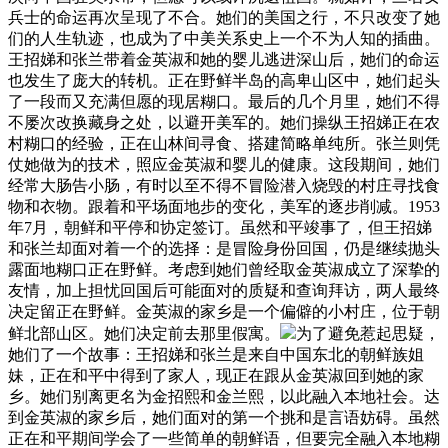
兵士的命运再次呈现了不合。她们的美国之行，不只改变了她
们的人生轨迹，也成为了中美关系史上一个不为人知的插曲。
王招娣和张兰带着金英淑和她的婴儿逃进深山后，她们的命运
也发生了庞大的转机。正在野鲜半岛的高卑山区中，她们起头
了一段而又充满但愿的现居糊口。最后的几个月里，她们不得
不屡次改换藏身之处，以避开美军的。她们操纵王招娣正在农
村糊口的经验，正在山林间寻食、搭建简略单纯所。张兰则凭
仗她做为的技术，照应金英淑和婴儿的健康。这段期间，她们
经常大肠告小肠，有时以至不得不冒险潜入烧毁的村庄寻找食
物和衣物。跟着和平场面地步的变化，美军的逐步削减。1953
年7月，朝鲜和平停和协定签订。虽然和平竣事了，但王招娣
和张兰却面对着一个的选择：是冒险身份回国，仍是继续抛头
露面地糊口正在野鲜。考虑到她们曾经取金英淑成立了深挚的
友情，加上担忧回国后可能面对的质疑和查询拜访，两人最终
决定留正在野鲜。金英淑的家乡是一个偏僻的小村庄，位于朝
鲜北部山区。她们决定前去那里假寓。
为了避免惹起思疑，
她们了一个故事：王招娣和张兰是来自中国东北的朝鲜族姐
妹，正在和平中得到了家人，现正在跟从金英淑回到她的家
乡。她们别离更名为金招熙和金兰熙，以此融入本地社会。达
到金英淑的家乡后，她们面对的第一个挑和是言语妨碍。虽然
正在和平期间学会了一些简单的朝鲜语，但要完全融入本地糊