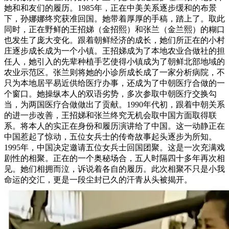
她和和友们的履历。1985年，正在中美关系逐步缓和的布景
下，孙娜娜终究获准回国。她带着厚厚的手稿，踏上了。取此
同时，正在野鲜的王招娣（金招熙）和张兰（金兰熙）的糊口
也发生了庞大变化。跟着朝鲜经济的成长，她们所正在的小村
庄逐步成长成为一个小镇。王招娣成为了本地农业合做社的担
任人，她引入的先辈种植手艺使得小镇成为了朝鲜北部地域的
农业示范区。张兰则将她的小诊所成长成了一家分析病院，不
只为本地居平易近供给医疗办事，还成为了中朝医疗合做的一
个窗口。她操纵本人的双语劣势，多次参取中朝医疗交换勾
当，为两国医疗合做做出了贡献。1990年代初，跟着中朝关系
的进一步改善，王招娣和张兰终究无机会取中国方面取得联
系。将本人的实正在身份和履历演讲给了中国。这一动静正在
中国惹起了惊动，五位女兵士的传奇故事起头逐步为所知。
1995年，中国决定邀请五位女兵士回国团聚。这是一次充满戏
剧性的相聚。正在的一个奥秘场合，五人时隔四十多年再次相
见。她们相拥而泣，诉说着各自的履历。此次相聚不只是小我
命运的交汇，更是一段尘封已久的汗青从头被揭开。