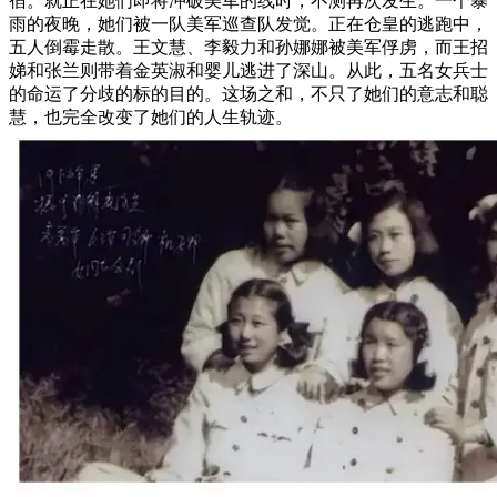
宿。就正在她们即将冲破美军的线时，不测再次发生。一个暴
雨的夜晚，她们被一队美军巡查队发觉。正在仓皇的逃跑中，
五人倒霉走散。王文慧、李毅力和孙娜娜被美军俘虏，而王招
娣和张兰则带着金英淑和婴儿逃进了深山。从此，五名女兵士
的命运了分歧的标的目的。这场之和，不只了她们的意志和聪
慧，也完全改变了她们的人生轨迹。