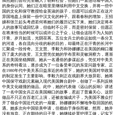
虽然她们曾经完全融入了朝鲜社会，但她们一直连结着中国人
的身份认同。她们正在暗里里继续利用中文交换，并将一些中
国的文化和保守教授给金英淑的孩子，但愿可以或许正在这片
异国地盘上保留一份中汉文化的种子。跟着春秋的增加，王招
娣和张兰起头考虑若何将她们的履历记实下来。她们决定将本
人的故事写成回忆录，但临时不公开，而是密封保留，但愿正
在将来恰当的时候可以或许公之于众，让领会这段不为人知的
汗青。岁月如流，光阴荏苒。五位女兵士的命运如统一条分叉
的河道，各自流向分歧的标的目的，却最终正在汗青的长河中
汇聚成一段传奇。王文慧、李毅力和孙娜娜正在美国的糊口履
历了庞大的改变。王文慧凭仗她的学布景和灵敏洞察力，逐渐
正在美国坐稳脚跟。她从一名通俗的参谋起步，凭仗对中美关
系的奇特看法，逐步成为了一位备受卑沉的东亚问题专家。正
在1980年代中美关系日益亲近的布景下，她的对美国对华政策
的制定发生了主要影响。李毅力则正在戏剧界大放异彩。她将
中国保守戏剧元素融入现代美国舞台剧中，创做了一系列反映
中美文化碰撞的做品。此中，她的代表做《远山的反响》讲述
了一名中国女兵正在美国糊口的故事，惹起了普遍关心。这部
做品不只正在百老汇上演，还被改编成片子，为美国不雅众打
开了领会中国近代史的一扇窗。孙娜娜则不懈地争取回国的机
遇。她多次向中国驻美申请，但都由于身份而被。然而，她并
没有放弃。正在期待的日子里，她继续处置护理工做，记实下