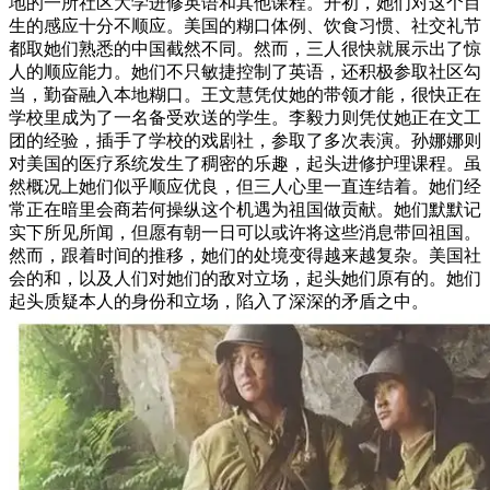
地的一所社区大学进修英语和其他课程。开初，她们对这个目
生的感应十分不顺应。美国的糊口体例、饮食习惯、社交礼节
都取她们熟悉的中国截然不同。然而，三人很快就展示出了惊
人的顺应能力。她们不只敏捷控制了英语，还积极参取社区勾
当，勤奋融入本地糊口。王文慧凭仗她的带领才能，很快正在
学校里成为了一名备受欢送的学生。李毅力则凭仗她正在文工
团的经验，插手了学校的戏剧社，参取了多次表演。孙娜娜则
对美国的医疗系统发生了稠密的乐趣，起头进修护理课程。虽
然概况上她们似乎顺应优良，但三人心里一直连结着。她们经
常正在暗里会商若何操纵这个机遇为祖国做贡献。她们默默记
实下所见所闻，但愿有朝一日可以或许将这些消息带回祖国。
然而，跟着时间的推移，她们的处境变得越来越复杂。美国社
会的和，以及人们对她们的敌对立场，起头她们原有的。她们
起头质疑本人的身份和立场，陷入了深深的矛盾之中。