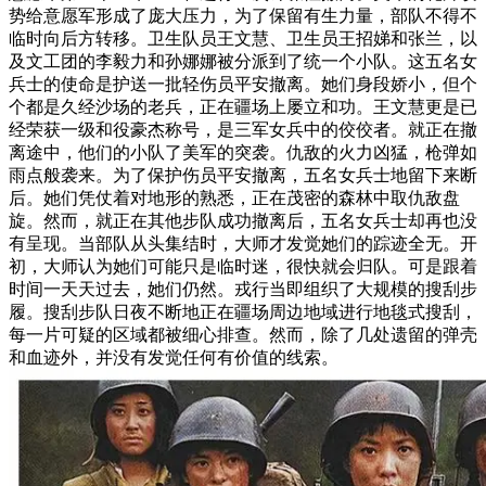
势给意愿军形成了庞大压力，为了保留有生力量，部队不得不
临时向后方转移。卫生队员王文慧、卫生员王招娣和张兰，以
及文工团的李毅力和孙娜娜被分派到了统一个小队。这五名女
兵士的使命是护送一批轻伤员平安撤离。她们身段娇小，但个
个都是久经沙场的老兵，正在疆场上屡立和功。王文慧更是已
经荣获一级和役豪杰称号，是三军女兵中的佼佼者。就正在撤
离途中，他们的小队了美军的突袭。仇敌的火力凶猛，枪弹如
雨点般袭来。为了保护伤员平安撤离，五名女兵士地留下来断
后。她们凭仗着对地形的熟悉，正在茂密的森林中取仇敌盘
旋。然而，就正在其他步队成功撤离后，五名女兵士却再也没
有呈现。当部队从头集结时，大师才发觉她们的踪迹全无。开
初，大师认为她们可能只是临时迷，很快就会归队。可是跟着
时间一天天过去，她们仍然。戎行当即组织了大规模的搜刮步
履。搜刮步队日夜不断地正在疆场周边地域进行地毯式搜刮，
每一片可疑的区域都被细心排查。然而，除了几处遗留的弹壳
和血迹外，并没有发觉任何有价值的线索。