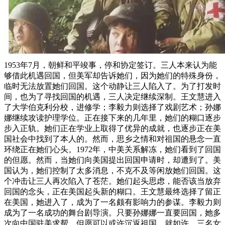
1953年7月，朝鲜和平竣事，停和协定签订。三人本来认为能
够借此机遇回国，但美军却告诉她们，因为她们的特殊身份，
临时无法放置她们回国。这个动静让三人陷入了。为了打发时
间，也为了寻找回国的机遇，三人决定继续深制。王文慧进入
了大学伯克利分校，进修学；李毅力则选择了戏剧艺术；孙娜
娜继续攻读护理学位。正在接下来的几年里，她们的糊口逐步
步入正轨。她们正在学业上取得了优异的成就，也逐步正在美
国社会中找到了本人的。然而，思乡之情和对祖国的悬念一直
环绕正在她们心头。1972年，中美关系解冻，她们看到了回国
的但愿。然而，当她们向美国提出回国申请时，却遭到了。美
国认为，她们控制了太多消息，不克不及等闲放她们回国。这
个冲击让三人再次陷入了苍茫。她们起头思虑，能否该当放弃
回国的念头，正在美国起头新的糊口。王文慧最终选择了留正
在美国，她进入了，成为了一名颇有影响力的参谋。李毅力则
成为了一名成功的舞台剧导演。只要孙娜娜一直要回国，她多
次向中国驻美求帮，但愿可以或许沉返祖国。就如许，三名女