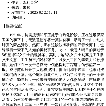
作者：
永利皇宫
来源：
未知
发布时间：
2025-02-22 12:11
访问量：
【概要描述】
1951年，抗美援朝和平正处于白热化阶段。正在这场保家
卫国的和平中，无数意愿军将士英怯奋和，谱写了一曲曲动人
肺腑的豪杰赞歌。然而，正在这段波涛壮阔的汗青长河中，也
躲藏着一些不为人知的奥秘事务。此中，最惹人瞩目的莫过于
5名意愿军女兵士的瑰异案。其时，这5名女兵士别离是卫生队
员王文慧、卫生员王招娣和张兰，以及文工团的李毅力和孙娜
娜。她们正在一次告急撤离中俄然得到了踪迹，仿佛蒸发一
般。戎行随即展开了大规模搜刮，但曲到和平竣事，也未能找
到她们的下落。这个谜团就此尘封，成为了和平史上的一个未
解之谜。50年后，一位来自美国的老太太俄然呈现，声称晓得
这5名女兵士的下落。她的呈现激发了轩然大波，让这个尘封
已久的谜团从头浮出水面。事实这位美国老太太晓得什么样的
奥秘？这5名女兵士的命运到底若何？她们能否还活着？若是
活着，为何50年来一曲？1951年6月的一个阴雨绵绵的夜晚，
意愿军第三十二军正正在进行一次计谋性撤离。美军的礼拜攻