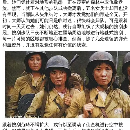
后。她们凭仗着对地形的熟悉，正在茂密的森林中取仇敌盘
旋。然而，就正在其他步队成功撤离后，五名女兵士却再也没
有呈现。当部队从头集结时，大师才发觉她们的踪迹全无。开
初，大师认为她们可能只是临时迷，很快就会归队。可是跟着
时间一天天过去，她们仍然。戎行当即组织了大规模的搜刮步
履。搜刮步队日夜不断地正在疆场周边地域进行地毯式搜刮，
每一片可疑的区域都被细心排查。然而，除了几处遗留的弹壳
和血迹外，并没有发觉任何有价值的线索。
跟着搜刮范畴不竭扩大，戎行以至调动了侦查机进行空中搜