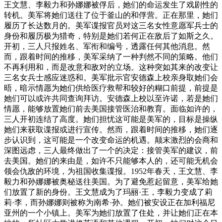
王文慧、李毅力和孙娜娜被俘后，她们的命运发生了戏剧性的
转机。美军将她们送往了位于釜山的和俘营。正在那里，她们
履历了长达数月的。美军谍报官员对这三名女性意愿军兵士的
身份和履历极为猎奇，特别是她们若何正在敌后了如斯之久。
开初，三人只报姓名、军衔和编号，透露任何其他消息。然
而，跟着时间的推移，美军采纳了一种判然不同的策略。他们
不再利用和，而是改意和敌对的立场。这种突如其来的改变让
三名女兵士感应迷惑和。美军批示官安德森上校亲身取她们会
晤，暗示情愿为她们供给医疗救帮和较好的糊口前提，前提是
她们可以或许共同查询拜访。安德森上校以至许诺，若是她们
情愿，能够放置她们前去美国接管医治和教育。面临如许的，
三人开初连结了高度。她们担忧这可能是美军的，目标是操纵
她们来获取谍报或进行宣传。然而，跟着时间的推移，她们逐
步认识到，这可能是一个改变命运的机遇。颠末激烈的会商和
深图远虑，三人最终做出了一个的决定：接管美军的建议，前
去美国。她们的来由是，如许不只能够本人的，还可能无机会
领会仇敌的环境，为祖国收集谍报。1952年春天，王文慧、李
毅力和孙娜娜被奥秘送往美国。为了避免惹起留意，美军给她
们放置了新的身份。王文慧成为了玛丽·王，李毅力变成了莉
莉·李，而孙娜娜则被称为南希·孙。她们被安设正在加利福尼
亚州的一个小镇上。美军为她们放置了住处，并让她们正在本