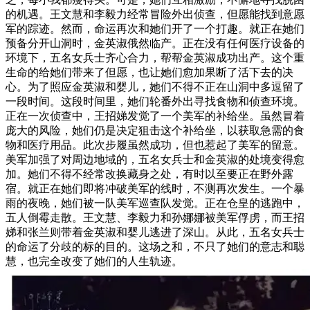
的机遇。王文慧和李毅力经常冒险外出侦查，但愿能找到意愿
军的踪迹。然而，命运再次和她们开了一个打趣。就正在她们
预备分开山洞时，金英淑俄然临产。正在没有任何医疗设备的
环境下，五名女兵士齐心合力，帮帮金英淑成功出产。这个重
生命的给她们带来了但愿，也让她们愈加果断了活下去的决
心。为了照应金英淑和婴儿，她们不得不正在山洞中多逗留了
一段时间。这段时间里，她们轮番外出寻找食物和侦查环境。
正在一次侦查中，王招娣发觉了一个美军的补给坐。虽然冒着
庞大的风险，她们仍是决定狙击这个补给坐，以获取急需的食
物和医疗用品。此次步履虽然成功，但也惹起了美军的留意。
美军加强了对周边地域的，五名女兵士和金英淑的处境变得愈
加。她们不得不经常改换藏身之处，有时以至要正在野外露
宿。就正在她们即将冲破美军的线时，不测再次发生。一个暴
雨的夜晚，她们被一队美军巡查队发觉。正在仓皇的逃跑中，
五人倒霉走散。王文慧、李毅力和孙娜娜被美军俘虏，而王招
娣和张兰则带着金英淑和婴儿逃进了深山。从此，五名女兵士
的命运了分歧的标的目的。这场之和，不只了她们的意志和聪
慧，也完全改变了她们的人生轨迹。