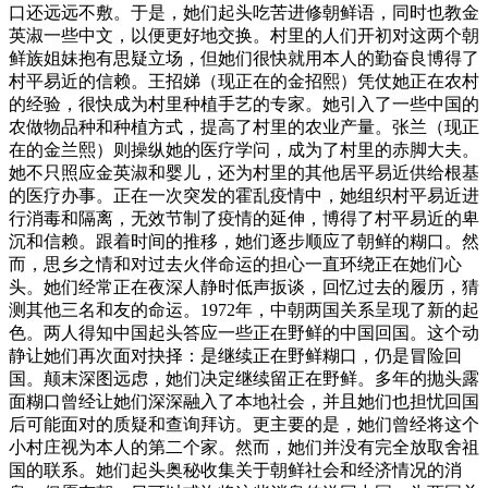
口还远远不敷。于是，她们起头吃苦进修朝鲜语，同时也教金
英淑一些中文，以便更好地交换。村里的人们开初对这两个朝
鲜族姐妹抱有思疑立场，但她们很快就用本人的勤奋良博得了
村平易近的信赖。王招娣（现正在的金招熙）凭仗她正在农村
的经验，很快成为村里种植手艺的专家。她引入了一些中国的
农做物品种和种植方式，提高了村里的农业产量。张兰（现正
在的金兰熙）则操纵她的医疗学问，成为了村里的赤脚大夫。
她不只照应金英淑和婴儿，还为村里的其他居平易近供给根基
的医疗办事。正在一次突发的霍乱疫情中，她组织村平易近进
行消毒和隔离，无效节制了疫情的延伸，博得了村平易近的卑
沉和信赖。跟着时间的推移，她们逐步顺应了朝鲜的糊口。然
而，思乡之情和对过去火伴命运的担心一直环绕正在她们心
头。她们经常正在夜深人静时低声扳谈，回忆过去的履历，猜
测其他三名和友的命运。1972年，中朝两国关系呈现了新的起
色。两人得知中国起头答应一些正在野鲜的中国回国。这个动
静让她们再次面对抉择：是继续正在野鲜糊口，仍是冒险回
国。颠末深图远虑，她们决定继续留正在野鲜。多年的抛头露
面糊口曾经让她们深深融入了本地社会，并且她们也担忧回国
后可能面对的质疑和查询拜访。更主要的是，她们曾经将这个
小村庄视为本人的第二个家。然而，她们并没有完全放取舍祖
国的联系。她们起头奥秘收集关于朝鲜社会和经济情况的消