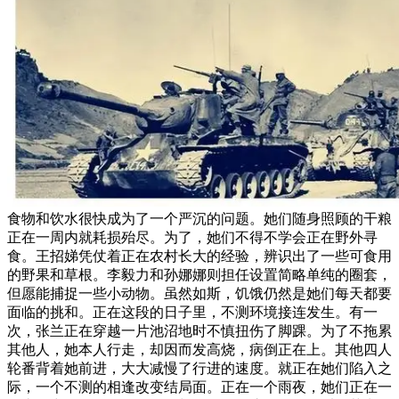
食物和饮水很快成为了一个严沉的问题。她们随身照顾的干粮
正在一周内就耗损殆尽。为了，她们不得不学会正在野外寻
食。王招娣凭仗着正在农村长大的经验，辨识出了一些可食用
的野果和草根。李毅力和孙娜娜则担任设置简略单纯的圈套，
但愿能捕捉一些小动物。虽然如斯，饥饿仍然是她们每天都要
面临的挑和。正在这段的日子里，不测环境接连发生。有一
次，张兰正在穿越一片池沼地时不慎扭伤了脚踝。为了不拖累
其他人，她本人行走，却因而发高烧，病倒正在上。其他四人
轮番背着她前进，大大减慢了行进的速度。就正在她们陷入之
际，一个不测的相逢改变结局面。正在一个雨夜，她们正在一