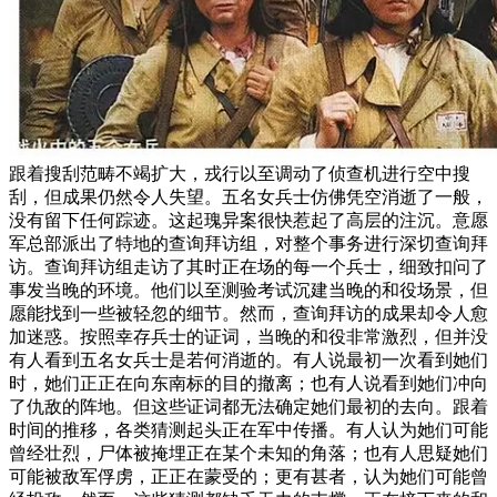
跟着搜刮范畴不竭扩大，戎行以至调动了侦查机进行空中搜
刮，但成果仍然令人失望。五名女兵士仿佛凭空消逝了一般，
没有留下任何踪迹。这起瑰异案很快惹起了高层的注沉。意愿
军总部派出了特地的查询拜访组，对整个事务进行深切查询拜
访。查询拜访组走访了其时正在场的每一个兵士，细致扣问了
事发当晚的环境。他们以至测验考试沉建当晚的和役场景，但
愿能找到一些被轻忽的细节。然而，查询拜访的成果却令人愈
加迷惑。按照幸存兵士的证词，当晚的和役非常激烈，但并没
有人看到五名女兵士是若何消逝的。有人说最初一次看到她们
时，她们正正在向东南标的目的撤离；也有人说看到她们冲向
了仇敌的阵地。但这些证词都无法确定她们最初的去向。跟着
时间的推移，各类猜测起头正在军中传播。有人认为她们可能
曾经壮烈，尸体被掩埋正在某个未知的角落；也有人思疑她们
可能被敌军俘虏，正正在蒙受的；更有甚者，认为她们可能曾