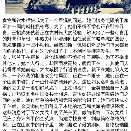
食物和饮水很快成为了一个严沉的问题。她们随身照顾的干粮
正在一周内就耗损殆尽。为了，她们不得不学会正在野外寻
食。王招娣凭仗着正在农村长大的经验，辨识出了一些可食用
的野果和草根。李毅力和孙娜娜则担任设置简略单纯的圈套，
但愿能捕捉一些小动物。虽然如斯，饥饿仍然是她们每天都要
面临的挑和。正在这段的日子里，不测环境接连发生。有一
次，张兰正在穿越一片池沼地时不慎扭伤了脚踝。为了不拖累
其他人，她本人行走，却因而发高烧，病倒正在上。其他四人
轮番背着她前进，大大减慢了行进的速度。就正在她们陷入之
际，一个不测的相逢改变结局面。正在一个雨夜，她们正在一
个山洞中碰到了一位怀孕的朝鲜妇女。这位妇女名叫金英淑，
她的丈夫是一名朝鲜意愿军，正在和役中。金英淑独自一人避
祸，正巧取五名中国女兵士相遇。言语妨碍并没有障碍她们之
间的交换。通过简单的手势和无限的配合词汇，她们很快成立
了信赖。金英淑向她们引见了本地的地形和美军的摆设环境，
这些消息对于五名女兵士的至关主要。做为报答，五名女兵士
照应了身怀六甲的金英淑，为她寻找食物，制做简略单纯的产
房。正在山洞中的日子里，她们渡过了最的期间。食物极端匮
乏，每小我都瘦得头。可是，她们互相激励，不懈地寻找脱困