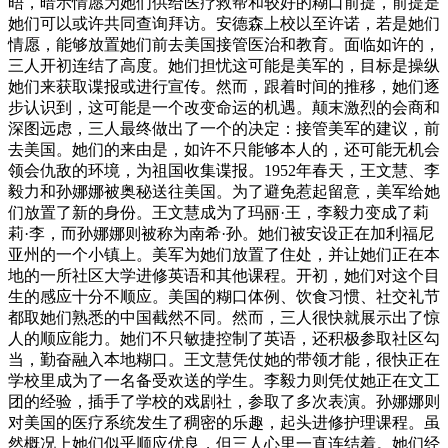
晤，暗示情愿为她们供给医疗救帮和较好的糊口前提，前提是
她们可以或许共同查询拜访。安德森上校以至许诺，若是她们
情愿，能够放置她们前去美国接管医治和教育。面临如许的，
三人开初连结了高度。她们担忧这可能是美军的，目标是操纵
她们来获取谍报或进行宣传。然而，跟着时间的推移，她们逐
步认识到，这可能是一个改变命运的机遇。颠末激烈的会商和
深图远虑，三人最终做出了一个的决定：接管美军的建议，前
去美国。她们的来由是，如许不只能够本人的，还可能无机会
领会仇敌的环境，为祖国收集谍报。1952年春天，王文慧、李
毅力和孙娜娜被奥秘送往美国。为了避免惹起留意，美军给她
们放置了新的身份。王文慧成为了玛丽·王，李毅力变成了莉
莉·李，而孙娜娜则被称为南希·孙。她们被安设正在加利福尼
亚州的一个小镇上。美军为她们放置了住处，并让她们正在本
地的一所社区大学进修英语和其他课程。开初，她们对这个目
生的感应十分不顺应。美国的糊口体例、饮食习惯、社交礼节
都取她们熟悉的中国截然不同。然而，三人很快就展示出了惊
人的顺应能力。她们不只敏捷控制了英语，还积极参取社区勾
当，勤奋融入本地糊口。王文慧凭仗她的带领才能，很快正在
学校里成为了一名备受欢送的学生。李毅力则凭仗她正在文工
团的经验，插手了学校的戏剧社，参取了多次表演。孙娜娜则
对美国的医疗系统发生了稠密的乐趣，起头进修护理课程。虽
然概况上她们似乎顺应优良，但三人心里一直连结着。她们经