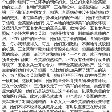
个山洞中碰到了一位怀孕的朝鲜妇女。这位妇女名叫金英淑，
她的丈夫是一名朝鲜意愿军，正在和役中。金英淑独自一人避
祸，正巧取五名中国女兵士相遇。言语妨碍并没有障碍她们之
间的交换。通过简单的手势和无限的配合词汇，她们很快成立
了信赖。金英淑向她们引见了本地的地形和美军的摆设环境，
这些消息对于五名女兵士的至关主要。做为报答，五名女兵士
照应了身怀六甲的金英淑，为她寻找食物，制做简略单纯的产
房。正在山洞中的日子里，她们渡过了最的期间。食物极端匮
乏，每小我都瘦得头。可是，她们互相激励，不懈地寻找脱困
的机遇。王文慧和李毅力经常冒险外出侦查，但愿能找到意愿
军的踪迹。然而，命运再次和她们开了一个打趣。就正在她们
预备分开山洞时，金英淑俄然临产。正在没有任何医疗设备的
环境下，五名女兵士齐心合力，帮帮金英淑成功出产。这个重
生命的给她们带来了但愿，也让她们愈加果断了活下去的决
心。为了照应金英淑和婴儿，她们不得不正在山洞中多逗留了
一段时间。这段时间里，她们轮番外出寻找食物和侦查环境。
正在一次侦查中，王招娣发觉了一个美军的补给坐。虽然冒着
庞大的风险，她们仍是决定狙击这个补给坐，以获取急需的食
物和医疗用品。此次步履虽然成功，但也惹起了美军的留意。
美军加强了对周边地域的，五名女兵士和金英淑的处境变得愈
加。她们不得不经常改换藏身之处，有时以至要正在野外露