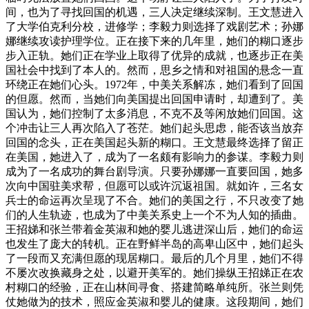
间，也为了寻找回国的机遇，三人决定继续深制。王文慧进入
了大学伯克利分校，进修学；李毅力则选择了戏剧艺术；孙娜
娜继续攻读护理学位。正在接下来的几年里，她们的糊口逐步
步入正轨。她们正在学业上取得了优异的成就，也逐步正在美
国社会中找到了本人的。然而，思乡之情和对祖国的悬念一直
环绕正在她们心头。1972年，中美关系解冻，她们看到了回国
的但愿。然而，当她们向美国提出回国申请时，却遭到了。美
国认为，她们控制了太多消息，不克不及等闲放她们回国。这
个冲击让三人再次陷入了苍茫。她们起头思虑，能否该当放弃
回国的念头，正在美国起头新的糊口。王文慧最终选择了留正
在美国，她进入了，成为了一名颇有影响力的参谋。李毅力则
成为了一名成功的舞台剧导演。只要孙娜娜一直要回国，她多
次向中国驻美求帮，但愿可以或许沉返祖国。就如许，三名女
兵士的命运再次呈现了不合。她们的美国之行，不只改变了她
们的人生轨迹，也成为了中美关系史上一个不为人知的插曲。
王招娣和张兰带着金英淑和她的婴儿逃进深山后，她们的命运
也发生了庞大的转机。正在野鲜半岛的高卑山区中，她们起头
了一段而又充满但愿的现居糊口。最后的几个月里，她们不得
不屡次改换藏身之处，以避开美军的。她们操纵王招娣正在农
村糊口的经验，正在山林间寻食、搭建简略单纯所。张兰则凭
仗她做为的技术，照应金英淑和婴儿的健康。这段期间，她们