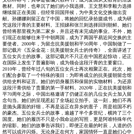
教材。同时，也卑沉了她们的小我选择。王文慧和李毅力选择
继续留正在美国，但经常回国拜候，为中美文化交换做出贡
献。孙娜娜则留正在了中国，将她的回忆录拾掇成书，成为研
究这段汗青的主要材料。王招娣和张兰则选择回到朝鲜。她们
曾经将那里视为第二家乡，并且还有未完成的事业。不外，她
们现正在能够往来于中朝两国，成为了两国平易近间交换的主
要使者。2000年，为留念抗美援朝和平50周年，中国制做了一
部记载片《五朵金花：抗美援朝女兵士的传奇》，全面讲述了
五位女兵士的故事。这部记载片不只正在中国惹起惊动，还正
在国际上发生了普遍影响，成为领会这段汗青的主要窗口。
2010年，曾经年过八旬的五位女兵士再次相聚正在。此次，她
们配合参取了一个特殊的项目：为即将成立的抗美援朝留念馆
供给史料和证言。她们的切身履历和保留的实物材料，为还原
这段汗青供给了贵重的第一手材料。2020年，正在抗美援朝和
平70周年之际，中国出格邀请了仍健正在的几位女兵士加入留
念勾当。她们的呈现惹起了全场起立拍手。这一刻，她们不再
是抛头露面的奸细，不再是远正在异乡的逛子，而是祖国不朽
的豪杰。五位女兵士的故事，逾越了半个多世纪，横跨了三个
国度。她们的履历不只是小我命运的写照，更是阿谁特殊年代
的缩影。她们的故事告诉我们，即便正在最的时辰，人道的仍
然可以或许闪烁。无论身正在何方，家国情怀一直是她们心中