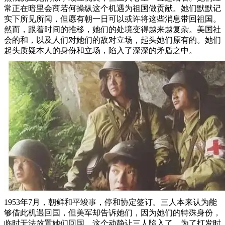
常正在暗里会商若何操纵这个机遇为祖国做贡献。她们默默记
实下所见所闻，但愿有朝一日可以或许将这些消息带回祖国。
然而，跟着时间的推移，她们的处境变得越来越复杂。美国社
会的和，以及人们对她们的敌对立场，起头她们原有的。她们
起头质疑本人的身份和立场，陷入了深深的矛盾之中。
1953年7月，朝鲜和平竣事，停和协定签订。三人本来认为能
够借此机遇回国，但美军却告诉她们，因为她们的特殊身份，
临时无法放置她们回国。这个动静让三人陷入了。为了打发时