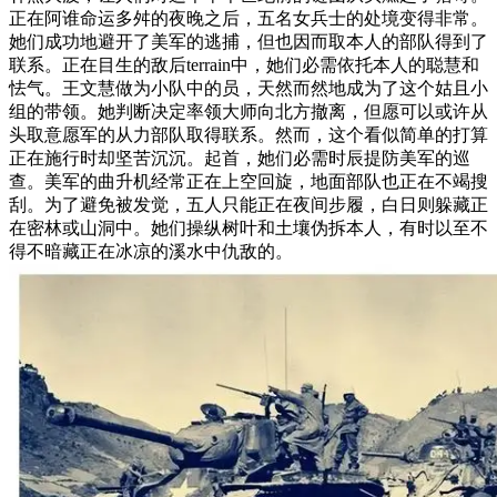
正在阿谁命运多舛的夜晚之后，五名女兵士的处境变得非常。
她们成功地避开了美军的逃捕，但也因而取本人的部队得到了
联系。正在目生的敌后terrain中，她们必需依托本人的聪慧和
怯气。王文慧做为小队中的员，天然而然地成为了这个姑且小
组的带领。她判断决定率领大师向北方撤离，但愿可以或许从
头取意愿军的从力部队取得联系。然而，这个看似简单的打算
正在施行时却坚苦沉沉。起首，她们必需时辰提防美军的巡
查。美军的曲升机经常正在上空回旋，地面部队也正在不竭搜
刮。为了避免被发觉，五人只能正在夜间步履，白日则躲藏正
在密林或山洞中。她们操纵树叶和土壤伪拆本人，有时以至不
得不暗藏正在冰凉的溪水中仇敌的。