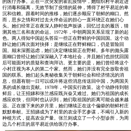
的医疗办事。正在一次突发的霍乱疫情中，她组织村平易近进
行消毒和隔离，无效节制了疫情的延伸，博得了村平易近的卑
沉和信赖。跟着时间的推移，她们逐步顺应了朝鲜的糊口。然
而，思乡之情和对过去火伴命运的担心一直环绕正在她们心
头。她们经常正在夜深人静时低声扳谈，回忆过去的履历，猜
测其他三名和友的命运。1972年，中朝两国关系呈现了新的起
色。两人得知中国起头答应一些正在野鲜的中国回国。这个动
静让她们再次面对抉择：是继续正在野鲜糊口，仍是冒险回
国。颠末深图远虑，她们决定继续留正在野鲜。多年的抛头露
面糊口曾经让她们深深融入了本地社会，并且她们也担忧回国
后可能面对的质疑和查询拜访。更主要的是，她们曾经将这个
小村庄视为本人的第二个家。然而，她们并没有完全放取舍祖
国的联系。她们起头奥秘收集关于朝鲜社会和经济情况的消
息，但愿有朝一日可以或许将这些消息传送回中国，为两国关
系的成长做出贡献。1978年，中国实行政策。这个动静传到朝
鲜后，让王招娣和张兰感应既兴奋又难过。她们为祖国的成长
感应欢快，但同时也认识到，她们取祖国的距离可能会越来越
远。正在接下来的岁月里，她们继续正在这个偏僻的朝鲜村庄
默默奉献。王招娣成为了村里的农业手艺参谋，不竭引入新的
种植方式，提高农业产量。张兰则成立了一个小型诊所，为周
边几个村庄的居平易近供给医疗办事。