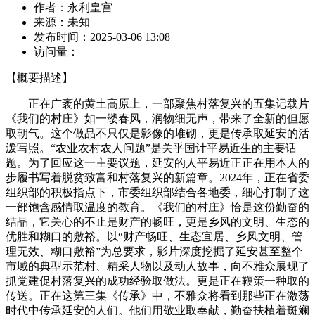
作者：
永利皇宫
来源：
未知
发布时间：
2025-03-06 13:08
访问量：
【概要描述】
正在广袤的黄土高原上，一部聚焦村落复兴的五集记载片
《我们的村庄》如一缕春风，润物细无声，带来了全新的但愿
取朝气。这个做品不只仅是影像的堆砌，更是传承取延安的活
泼写照。“农业农村农人问题”是关乎国计平易近生的主要话
题。为了回应这一主要议题，延安的人平易近正正在用本人的
步履书写着脱贫致富和村落复兴的新篇章。2024年，正在省委
组织部的积极指点下，市委组织部结合各地委，细心打制了这
一部饱含感情取温度的教育。《我们的村庄》恰是这份勤奋的
结晶，它关心的不止是财产的畅旺，更是乡风的文明、生态的
优胜和糊口的敷裕。以“财产畅旺、生态宜居、乡风文明、管
理无效、糊口敷裕”为总要求，影片深度挖掘了延安甚至整个
市域的典型示范村、精采人物以及动人故事，向不雅众展现了
抓党建促村落复兴的成功经验取做法。更是正在鞭策一种取的
传送。正在这第三集《传承》中，不雅众将看到那些正在激荡
时代中传承延安的人们。他们用敬业取奉献，勤奋扶植着斑斓