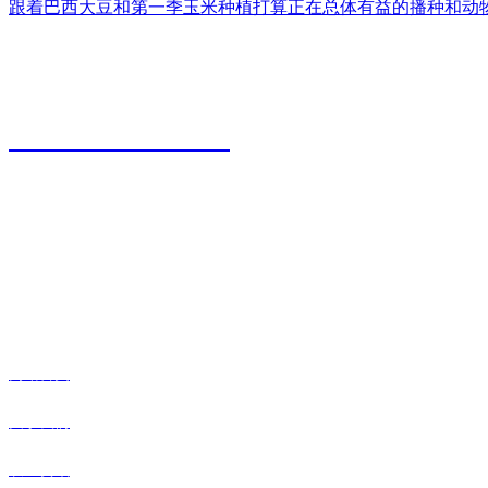
跟着巴西大豆和第一季玉米种植打算正在总体有益的播种和动物成立
江苏永利皇宫农业科技有限公司
0527-80600588
地址：江苏省宿迁市宿城区粮食物流园9号
传真：0527-80600500
邮箱：xiazhonghua@vip.sina.com
快捷导航
网站首页
关于我们
农业资讯