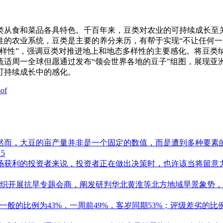
从食和菜品各具特色。千百年来，豆类对农业的可持续成长至关
的农业系统，豆类是主要的养分来历，有帮于实现“不让任何一小
加多样性”，强调豆类对推进地上和地态多样性的主要感化。将豆
适周一全球但愿通过发布“领会世界各地的豆子”组图，展现亚
可持续成长中的感化。
of
而，大豆的亩产量并非是一个固定的数值，而是遭到多种要素的分
15
获利的投资者来说，投资者正在做出决策时，也许该当将留意力放
组织开展抗旱专题会商，阐发研判华北黄淮等北方地域旱景象势，要
般的比例为43%，一周前49%，客岁同期53%；评级差劣的比例为3