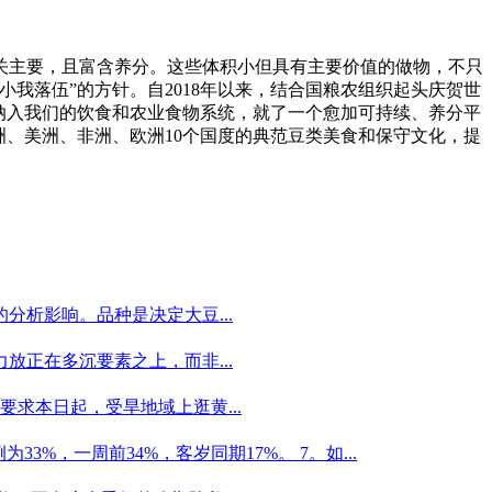
主要，且富含养分。这些体积小但具有主要价值的做物，不只
我落伍”的方针。自2018年以来，结合国粮农组织起头庆贺世
类纳入我们的饮食和农业食物系统，就了一个愈加可持续、养分平
洲、美洲、非洲、欧洲10个国度的典范豆类美食和保守文化，提
析影响。品种是决定大豆...
正在多沉要素之上，而非...
求本日起，受旱地域上逛黄...
3%，一周前34%，客岁同期17%。 7。如...