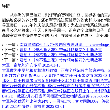
详情
从非洲的班巴拉豆，到保守的智利炖白豆，世界各地的豆类
能供给必需的养分素，还有帮于推进更健康的饮食和扶植有韧性
界豆类日。2025年的庆贺从题是“豆类：为农业食物系统添
衡且公允的将来。今天，刚好是周一。正在这个出格的日子，蔬
高峻家对豆类做物主要性的认识，并鞭策其正在农业、养分和
:
上一篇：
南京厚建软件 LivCMS 内容办理系统http：wwwhoges
:
下一篇：
震动！《奇不雅之花》带你领略棉花的动听故事
:
下一篇：
震动！《奇不雅之花》带你领略棉花的动听故事
:
下一篇：
震动！《奇不雅之花》带你领略棉花的动听故事
大豆一亩地能产几多斤
2025-03-15
大豆做为主要的粮食和油料做物，正在全球范畴内普遍种植。然
CBOT农产物期货波动：大豆跌至98275美分玉米逆市
2025-03-
那么，对于投资者而言又意味着什么呢？对于但愿通过时货市场
麻v豆v传媒正在线旁不雅_麻v豆v传媒正在线旁不雅
2025-03-07
麻v豆v传媒正在线旁不雅_麻v豆v传媒正在线日上午，水利部
BAGE：截至2月26日当周阿根廷大豆做物情况改善
2025-03-06
大豆评级优秀的比例为24%，一周前17%，客岁同期30%；评级一
巴西2025年做物产量前景
2025-03-01