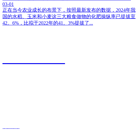
03-01
正在当今农业成长的布景下，按照最新发布的数据，2024年我
国的水稻、玉米和小麦这三大粮食做物的化肥操纵率已提拔至
42。6%，比拟于2022年的41。3%提拔了...
江苏永利皇宫农业科技有限公司
0527-80600588
地址：江苏省宿迁市宿城区粮食物流园9号
传真：0527-80600500
邮箱：xiazhonghua@vip.sina.com
快捷导航
网站首页