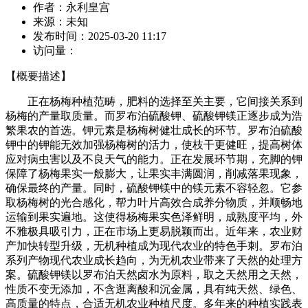
作者：
永利皇宫
来源：
未知
发布时间：
2025-03-20 11:17
访问量：
【概要描述】
正在杨梅种植范畴，肥料的选择至关主要，它间接关系到
杨梅的产量取质量。而罗布泊硫酸钾、硫酸钾镁正逐步成为浩
繁果农的首选。钾元素是杨梅树健壮成长的环节。罗布泊硫酸
钾中的钾能无效加强杨梅树的活力，使枝干更健旺，提高树体
应对病虫害以及不良天气的能力。正在发展环节期，充脚的钾
保障了杨梅果实一般膨大，让果实丰满圆润，削减落果现象，
确保最终的产量。同时，硫酸钾镁中的镁元素不容轻忽。它参
取杨梅树的光合感化，帮力叶片高效合成养分物质，并顺畅地
运输到果实遍地。这使得杨梅果实色泽鲜明，成熟度平均，外
不雅极具吸引力，正在市场上更易脱颖而出。近年来，农业财
产加快转型升级，无机种植成为现代农业的特色手刺。罗布泊
系列产物现代农业成长趋向，为无机农业带来了天然的处理方
案。硫酸钾镁以罗布泊天然卤水为原料，取之天然用之天然，
性质不变无添加，不含逛离酸和沉金属，具有纯天然、绿色、
高质量的特点，合适无机农业种植尺度。多年来的种植实践表