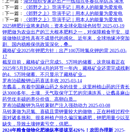
:
上一篇：
湖北组织专家赴出产一线指点冬春抗旱防冻 浠水
:
下一篇：
《郊野之上》导演手记｜用本人的能量为爱发电
:
下一篇：
《郊野之上》导演手记｜用本人的能量为爱发电
:
下一篇：
《郊野之上》导演手记｜用本人的能量为爱发电
2025钾肥行业将来趋向：资本全球化取绿色转型
2025-03-19
钾肥做为农业出产的三大根本肥料之一，对保障粮食平安、提
拔做物抗逆性具有不成替代的感化。近年来，全球地缘冲突加
剧、国内稳粮保供政策深化，叠...
藏格矿业2025年钾肥方针：出产100万吨氯化钾的背
2025-03-
17
截至目前，藏格矿业已完成5。5万吨的储蓄，这意味着正在
2025年5月到2026年4月的环节一年内，藏格矿业还需完成残剩
的4。5万吨储蓄。不只显示了藏格矿业...
罗布泊硫酸钾山药喜送丰收
2025-03-14
市蠡县，有着中国麻山药之乡的佳誉，这里种植山药的汗青长
达3000多年。土壤、天气取保守工艺的完满连系，让蠡县麻山
药凭仗丰硕的养分价值、高卵白质...
罗布泊硫酸钾为马铃薯财产注入强劲动力
2025-03-08
马铃薯做为忌氯、喜硫且需钾量较大的做物，正在种植过程中
面对诸多挑和。很多种植户持久偏沉氮磷肥，钾肥用量少以至
缺失，导致土壤钾素亏空，供肥...
2024年粮食做物化肥操纵率提拔至426%！农田办理新
2025-