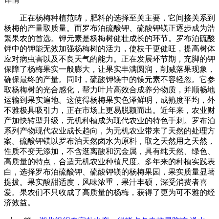
正在杨梅种植范畴，肥料的选择至关主要，它间接关系到
杨梅的产量取质量。而罗布泊硫酸钾、硫酸钾镁正逐步成为浩
繁果农的首选。钾元素是杨梅树健壮成长的环节。罗布泊硫酸
钾中的钾能无效加强杨梅树的活力，使枝干更健旺，提高树体
应对病虫害以及不良天气的能力。正在发展环节期，充脚的钾
保障了杨梅果实一般膨大，让果实丰满圆润，削减落果现象，
确保最终的产量。同时，硫酸钾镁中的镁元素不容轻忽。它参
取杨梅树的光合感化，帮力叶片高效合成养分物质，并顺畅地
运输到果实遍地。这使得杨梅果实色泽鲜明，成熟度平均，外
不雅极具吸引力，正在市场上更易脱颖而出。近年来，农业财
产加快转型升级，无机种植成为现代农业的特色手刺。罗布泊
系列产物现代农业成长趋向，为无机农业带来了天然的处理方
案。硫酸钾镁以罗布泊天然卤水为原料，取之天然用之天然，
性质不变无添加，不含逛离酸和沉金属，具有纯天然、绿色、
高质量的特点，合适无机农业种植尺度。多年来的种植实践表
白，选择罗布泊硫酸钾、硫酸钾镁的杨梅果园，果实质量显著
提拔。果实酸甜适度，风味浓重，果汁丰硕，深受消费者喜
爱。果农们不只收成了高质量的杨梅，获得了更为可不雅的经
济效益。