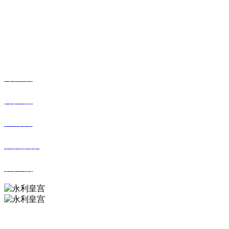
传真：0527-80600500
邮箱：xiazhonghua@vip.sina.com
快捷导航
网站首页
关于我们
农业资讯
农作物知识
联系我们
永利皇宫农业科技