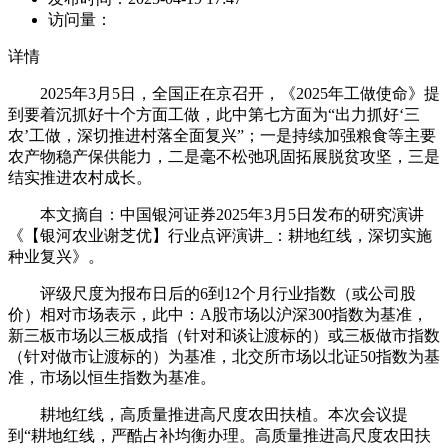
访问量：
详情
2025年3月5日，全国正在京召开，《2025年工做使命》提
到要着沉抓好十个方面工做，此中第七方面为“出力抓好‘三
农’工做，深切推进村落全面复兴”；一是持续加强粮食等主要
农产物稳产保供能力，二是毫不松弛巩固拓展脱贫攻坚，三是
结实推进农村成长。
本文摘自：中国银河证券2025年3月5日发布的研究演讲
《【银河农业谢芝优】行业点评演讲_：耕地红线，深切实施
种业复兴》。
评级尺度为报布日后的6到12个月行业指数（或公司股
价）相对市场表示，此中：A股市场以沪深300指数为基准，
新三板市场以三板成指（针对和谈让渡标的）或三板做市指数
（针对做市让渡标的）为基准，北交所市场以北证50指数为基
准，市场以恒生指数为基准。
耕地红线，高质量推进高尺度农田扶植。本次会议提
到“耕地红线，严酷占补均衡办理。高质量推进高尺度农田扶