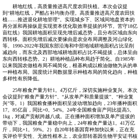
耕地红线，高质量推进高尺度农田扶植。本次会议提
到“耕地红线，严酷占补均衡办理。高质量推进高尺度农田扶
植……推进退化耕地管理”。实现城乡下、区域间地盘资本的
再分派和再操纵是实现资本优化取效率提拔的环节。苦守18亿
亩红线）我国耕地面积呈现先增后减态势，且分布区域由东向
西转移。面积先增后减次要缘由是农业布局调整及河山绿化
等。1990-2022年我国东部沿海和中部地域耕地面积占比呈削
减趋向，而东北及西部地域耕地面积占比不竭提拔，总体呈由
东向西转移态势。2）耕地种植品种布局趋于简化。自1985年
以来我国农做植布局不竭简化，根基构成以粮油做物为从的单
一种植布局。国度统计局数据显示种植布局的简化趋向，种植
多样性有所降低。
25年粮食产量方针1。4万亿斤，深切实施种业复兴。本次
会议提到“粮食产量方针”、“从攻单产和质量提拔”、“种业复
兴”等。1）我国粮食播种面积呈波动增加趋向，23年播种面积
17。85亿亩，同比+0。54%。24年全国粮食亩产同比提高5。
1kg，对减产贡献跨越八成。正在播种面积增加及单产提拔的
带动下，我国粮食产量稳中向上，24年粮食产量达1。41万亿
斤，同比+1。59%。2）自20年转基因育种加快以来，正在充
实评价平安性、无效性根本上，农业部转基因生物平安证书核