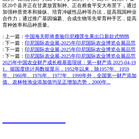
区20个县并正在甘肃放置制种。正在粮食平安大布景下，通过
加强种质资本和操纵、培育冲破性品种等办法，提高我国种业
合作力；通过推广基因编纂、合成生物等先辈育种手艺，提高
育种效率和品种质量。
:
上一篇：
中国海关即将查验印尼榴莲生果出口新款式悄悄
:
下一篇：
印尼国际农业展-2025年印尼国际农业博览会展品范
:
下一篇：
印尼国际农业展-2025年印尼国际农业博览会展品范
:
下一篇：
印尼国际农业展-2025年印尼国际农业博览会展品范
2025年中国农业财产成长根基面现状：第一财产添
2025-04-19
1。据国度统计局数据显示，1952年以来，除1957年、1959
年、1960年、1976年、1977年、1999年外，全国第一财产添加
值、农林牧渔业添加值均呈正增加态势，2000年...
江苏永利皇宫农业科技有限公司
0527-80600588
地址：江苏省宿迁市宿城区粮食物流园9号