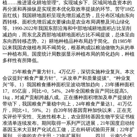
植……推进退化耕地管理”。实现城乡下、区域间地盘资本的
再分派和再操纵是实现资本优化取效率提拔的环节。苦守18亿
亩红线）我国耕地面积呈现先增后减态势，且分布区域由东向
西转移。面积先增后减次要缘由是农业布局调整及河山绿化
等。1990-2022年我国东部沿海和中部地域耕地面积占比呈削
减趋向，而东北及西部地域耕地面积占比不竭提拔，总体呈由
东向西转移态势。2）耕地种植品种布局趋于简化。自1985年
以来我国农做植布局不竭简化，根基构成以粮油做物为从的单
一种植布局。国度统计局数据显示种植布局的简化趋向，种植
多样性有所降低。
25年粮食产量方针1。4万亿斤，深切实施种业复兴。本次
会议提到“粮食产量方针”、“从攻单产和质量提拔”、“种业复
兴”等。1）我国粮食播种面积呈波动增加趋向，23年播种面积
17。85亿亩，同比+0。54%。24年全国粮食亩产同比提高5。
1kg，对减产贡献跨越八成。正在播种面积增加及单产提拔的
带动下，我国粮食产量稳中向上，24年粮食产量达1。41万亿
斤，同比+1。59%。2）自20年转基因育种加快以来，正在充
实评价平安性、无效性根本上，农业部转基因生物平安证书核
准清单连续发布。期间取得一系列严沉进展，21年国度启动转
基因玉米大豆财产化试点工做，正在科研试验田开展；22年扩
展到、云南的农户大田；23年扩展到、、、四川、云南5个省