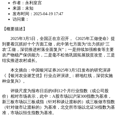
作者：
永利皇宫
来源：
未知
发布时间：
2025-04-19 17:47
访问量：
【概要描述】
2025年3月5日，全国正在京召开，《2025年工做使命》提
到要着沉抓好十个方面工做，此中第七方面为“出力抓好‘三
农’工做，深切推进村落全面复兴”；一是持续加强粮食等主要
农产物稳产保供能力，二是毫不松弛巩固拓展脱贫攻坚，三是
结实推进农村成长。
本文摘自：中国银河证券2025年3月5日发布的研究演讲
《【银河农业谢芝优】行业点评演讲_：耕地红线，深切实施
种业复兴》。
评级尺度为报布日后的6到12个月行业指数（或公司股
价）相对市场表示，此中：A股市场以沪深300指数为基准，
新三板市场以三板成指（针对和谈让渡标的）或三板做市指数
（针对做市让渡标的）为基准，北交所市场以北证50指数为基
准，市场以恒生指数为基准。