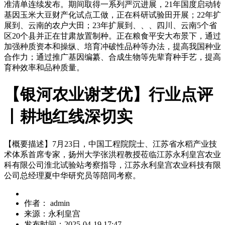
准清单连续发布。期间取得一系列严沉进展，21年国度启动转
基因玉米大豆财产化试点工做，正在科研试验田开展；22年扩
展到、云南的农户大田；23年扩展到、、、四川、云南5个省
区20个县并正在甘肃放置制种。正在粮食平安大布景下，通过
加强种质资本和操纵、培育冲破性品种等办法，提高我国种业
合作力；通过推广基因编纂、合成生物等先辈育种手艺，提高
育种效率和品种质量。
【银河农业谢芝优】行业点评
丨耕地红线深切实
【概要描述】
7月23日，中国工程院院士、江苏省水稻产业技
术体系首席专家，扬州大学张洪程教授莅临江苏永利皇宫农业
科有限公司淮北试验站考察指导，江苏永利皇宫农业科技有限
公司总经理夏中华研究员等陪同考察。
作者：
admin
来源：
永利皇宫
发布时间：
2025-04-19 17:47