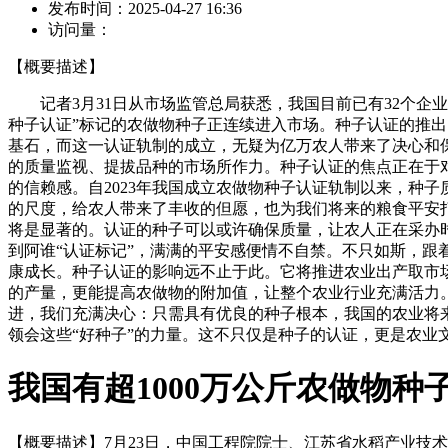
发布时间：
2025-04-27 16:36
访问量：
【概要描述】
记者3月31日从市场监管总局获悉，我国目前已有32个企业的
种子认证”标记的农做物种子正连续进入市场。种子认证的推
基石，而这一认证轨制的成立，无疑为亿万农人带来了决心和
的质量监视、提拔品种的市场所作力。种子认证的焦点正在于
的信赖感。自2023年我国成立农做物种子认证轨制以来，种子
的尺度，给农人带来了丰收的但愿，也为我们将来的粮食平安
将是显著的。认证的种子可以或许确保质量，让农人正在采办
到阿谁“认证标记”，满满的平安感便情不自禁。不只如斯，
康成长。种子认证的影响远不止于此。它将推进农业出产取市
的产量，更能提高农做物的附加值，让整个农业行业充满活力
进，我们充满决心：只需具有优良的种子根本，我国的农业将
领会这些“好种子”的力量。这不只仅是种子的认证，更是农业
我国有超1000万公斤农做物种
【概要描述】
7月23日，中国工程院院士、江苏省水稻产业