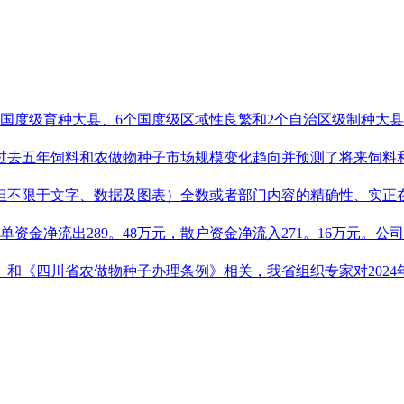
个国度级育种大县、6个国度级区域性良繁和2个自治区级制种大县，
去五年饲料和农做物种子市场规模变化趋向并预测了将来饲料和农
不限于文字、数据及图表）全数或者部门内容的精确性、实正在性
大单资金净流出289。48万元，散户资金净流入271。16万元。公
《四川省农做物种子办理条例》相关，我省组织专家对2024年