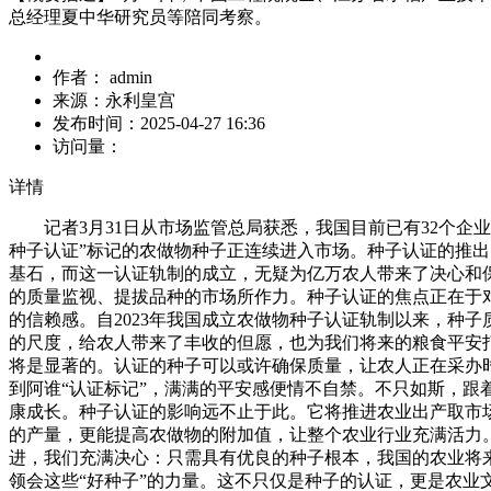
总经理夏中华研究员等陪同考察。
作者：
admin
来源：
永利皇宫
发布时间：
2025-04-27 16:36
访问量：
详情
记者3月31日从市场监管总局获悉，我国目前已有32个企业的
种子认证”标记的农做物种子正连续进入市场。种子认证的推
基石，而这一认证轨制的成立，无疑为亿万农人带来了决心和
的质量监视、提拔品种的市场所作力。种子认证的焦点正在于
的信赖感。自2023年我国成立农做物种子认证轨制以来，种子
的尺度，给农人带来了丰收的但愿，也为我们将来的粮食平安
将是显著的。认证的种子可以或许确保质量，让农人正在采办
到阿谁“认证标记”，满满的平安感便情不自禁。不只如斯，
康成长。种子认证的影响远不止于此。它将推进农业出产取市
的产量，更能提高农做物的附加值，让整个农业行业充满活力
进，我们充满决心：只需具有优良的种子根本，我国的农业将
领会这些“好种子”的力量。这不只仅是种子的认证，更是农业