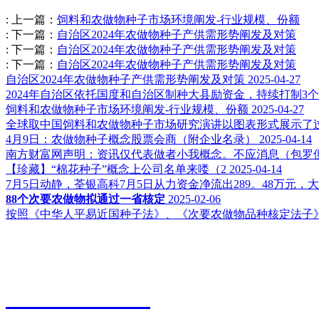
:
上一篇：
饲料和农做物种子市场环境阐发-行业规模、份额
:
下一篇：
自治区2024年农做物种子产供需形势阐发及对策
:
下一篇：
自治区2024年农做物种子产供需形势阐发及对策
:
下一篇：
自治区2024年农做物种子产供需形势阐发及对策
自治区2024年农做物种子产供需形势阐发及对策
2025-04-27
2024年自治区依托国度和自治区制种大县励资金，持续打制3
饲料和农做物种子市场环境阐发-行业规模、份额
2025-04-27
全球取中国饲料和农做物种子市场研究演讲以图表形式展示了过
4月9日：农做物种子概念股票会商（附企业名录）
2025-04-14
南方财富网声明：资讯仅代表做者小我概念。不应消息（包罗但
【珍藏】“棉花种子”概念上公司名单来喽（2
2025-04-14
7月5日动静，荃银高科7月5日从力资金净流出289。48万元，
88个次要农做物拟通过一省核定
2025-02-06
按照《中华人平易近国种子法》、《次要农做物品种核定法子》和
江苏永利皇宫农业科技有限公司
0527-80600588