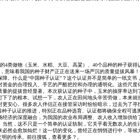
4类做物（玉米、水稻、大豆、高粱）、40个品种的种子获得认
出，意味着我国的种子财产正正在送来一场严沉的质量提拔风暴
保障。什么是“中国种子认证”？这个认证并不是简单的一纸文书
对资金的合理投入、手艺的严酷把控和办理的通明化。这些尺度
质量的提拔曾经显著。本次获认证的种子中，玉米的抽芽率达到了
打下了的根本。试想一下，农人正在田间地头辛苦劳做，本来就
时更安心。很多农人伴侣正在接管采访时纷纷暗示，过去为了寻
跟着种子认证的推进，特别正在品种选育、认证都将确保全程可逃
场经济的深度融合，为我国的农业布局调整、农人收入增加供给
。当然，这不只是一个简单的认证轨制，它关乎着无数农人的生
来必然会愈加灿烂！这一切的变化，曾经正在悄悄进行中，等候
文明的传承。前往搜狐，查看更多？。