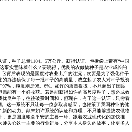
证，种子总量1104。5万公斤。获得认证、包拆袋上带有“中国
！这事实意味着什么？要晓得，优良的农做物种子是农业成长的
，它背后表现的是国度对农业出产的注沉，次要是为了强化种子
化的办法确保了每一批种子的高质量，成立起了农人对种子投资
97%，纯度则是98。6%。如许的质量提拔，不只超出了国度
但愿能有一个好收获。若是能获得如许的高尺度种子，想必成效
找优良种子，往往破费时间和，但现在，有了这一认证，只需看
溯。这一系统不只让每一位参取者感应，也鞭策了我国种业的健
了新的动力。颠末如许系统的认证和办理，不只能够提拔农做物
计，更是国度粮食平安的主要一环。跟着农业现代化的加快推
大师关心这一主要的行业进展，分享本人身边的故事，让更多人