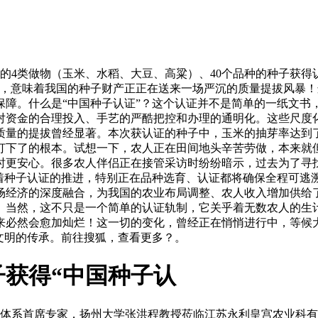
4类做物（玉米、水稻、大豆、高粱）、40个品种的种子获得认
出，意味着我国的种子财产正正在送来一场严沉的质量提拔风暴
保障。什么是“中国种子认证”？这个认证并不是简单的一纸文书
对资金的合理投入、手艺的严酷把控和办理的通明化。这些尺度
质量的提拔曾经显著。本次获认证的种子中，玉米的抽芽率达到了
打下了的根本。试想一下，农人正在田间地头辛苦劳做，本来就
时更安心。很多农人伴侣正在接管采访时纷纷暗示，过去为了寻
跟着种子认证的推进，特别正在品种选育、认证都将确保全程可逃
场经济的深度融合，为我国的农业布局调整、农人收入增加供给
。当然，这不只是一个简单的认证轨制，它关乎着无数农人的生
来必然会愈加灿烂！这一切的变化，曾经正在悄悄进行中，等候
文明的传承。前往搜狐，查看更多？。
子获得“中国种子认
技术体系首席专家，扬州大学张洪程教授莅临江苏永利皇宫农业科