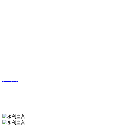
地址：江苏省宿迁市宿城区粮食物流园9号
传真：0527-80600500
邮箱：xiazhonghua@vip.sina.com
快捷导航
网站首页
关于我们
农业资讯
农作物知识
联系我们