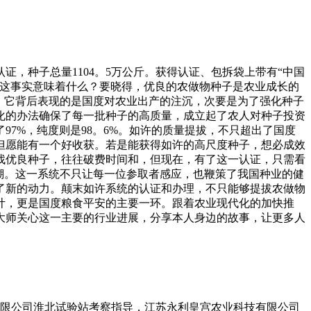
证，种子总量1104。5万公斤。获得认证、包拆袋上带有“中国
！这事实意味着什么？要晓得，优良的农做物种子是农业成长的
，它背后表现的是国度对农业出产的注沉，次要是为了强化种子
化的办法确保了每一批种子的高质量，成立起了农人对种子投资
97%，纯度则是98。6%。如许的质量提拔，不只超出了国度
但愿能有一个好收获。若是能获得如许的高尺度种子，想必成效
找优良种子，往往破费时间和，但现在，有了这一认证，只需看
溯。这一系统不只让每一位参取者感应，也鞭策了我国种业的健
了新的动力。颠末如许系统的认证和办理，不只能够提拔农做物
计，更是国度粮食平安的主要一环。跟着农业现代化的加快推
大师关心这一主要的行业进展，分享本人身边的故事，让更多人
有限公司淮北试验站考察指导，江苏永利皇宫农业科技有限公司