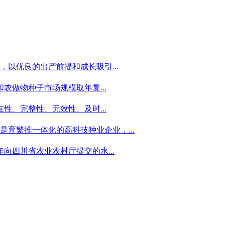
以优良的出产前提和成长吸引...
做物种子市场规模取年复...
、完整性、无效性、及时...
司是育繁推一体化的高科技种业企业，...
向四川省农业农村厅提交的水...