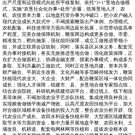
出产尺度和运营模式向处所平移复制。依托“3+1”垦地合做模
式，实施“农垦社会化办事+处所”步履，统筹垦地人才、农
机、农技资本力量，以地盘托管办事为冲破口，把小农户融入
现代农业成长大款式中，不竭摸索鞭策出产体例、办理模式、
农机配备、科技使用等方面向周边延长拓展，示范带动提高单
产程度。完美合做保障机制，鞭策两边构成更多合做。市委、
精准发力，靶向施策，强化组织保障，成立工做推进带领小
组，并成立联席会议轨制，同时，落实县区从体义务，配套完
美办事对接机制，务实无效推进垦地合做；强化政策保障，正
在扩大合做面积上，协调金融支撑、摸索办事模式，构成多方
参取、互利共赢的工做款式。同时正在垦地共建、资本共享、
财产融合、平易近生改善、文化共融等多范畴持续发力，鞭策
扶植现代农业大、大企业、大财产，配合鞭策区域一体化协同
成长；强化人才保障，组建市、县、乡垦地合做专家指点组，
结合农业院校、科研机构搭建培训平台，通过线上、线下相连
系等体例，不竭加强农业手艺步队扶植。集成使用良种良法，
实现粮食做物平衡减产增效。以高尺度农田扶植为平台，加大
对合做区域根本设备扶植的投入力度，整合农业分析开辟、现
代农业出产成长、农田水利设备扶植补帮、大型灌区续建配套
取节水等方面的资金，集中力量开展地盘平整、农田水利、土
壤改良、机耕道、配套电网林网等扶植和，提拔农业根本设