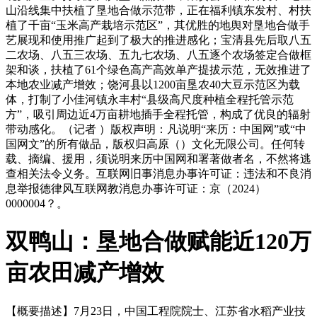
山沿线集中扶植了垦地合做示范带，正在福利镇东发村、村扶
植了千亩“玉米高产栽培示范区”，其优胜的地舆对垦地合做手
艺展现和使用推广起到了极大的推进感化；宝清县先后取八五
二农场、八五三农场、五九七农场、八五逐个农场签定合做框
架和谈，扶植了61个绿色高产高效单产提拔示范，无效推进了
本地农业减产增效；饶河县以1200亩垦农40大豆示范区为载
体，打制了小佳河镇永丰村“县级高尺度种植全程托管示范
方”，吸引周边近4万亩耕地插手全程托管，构成了优良的辐射
带动感化。（记者 ）版权声明：凡说明“来历：中国网”或“中
国网文”的所有做品，版权归高原（）文化无限公司。任何转
载、摘编、援用，须说明来历中国网和署著做者名，不然将逃
查相关法令义务。互联网旧事消息办事许可证：违法和不良消
息举报德律风互联网教消息办事许可证：京（2024）
0000004？。
双鸭山：垦地合做赋能近120万
亩农田减产增效
【概要描述】
7月23日，中国工程院院士、江苏省水稻产业技