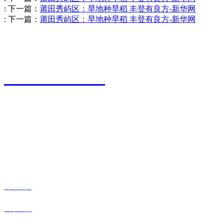
:
下一篇：
莆田秀屿区：旱地种旱稻 丰登有良方-新华网
:
下一篇：
莆田秀屿区：旱地种旱稻 丰登有良方-新华网
江苏永利皇宫农业科技有限公司
0527-80600588
地址：江苏省宿迁市宿城区粮食物流园9号
传真：0527-80600500
邮箱：xiazhonghua@vip.sina.com
快捷导航
网站首页
关于我们