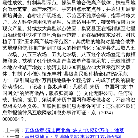
段性成效。打制典型示范。操纵垦地合做高产载体，扶植垦地
合做示范带、高产示范区、手艺指点示范点等，并通过开展专
家培训会、春耕出产现场会、示范区不雅摩会等，指导种粮大
户、农人科学选用优秀品种、先辈适用手艺，鞭策科技潜力为
现实产量。持续放大典型试点效应，集贤县正在福利镇至七星
山沿线集中扶植了垦地合做示范带，正在福利镇东发村、村扶
植了千亩“玉米高产栽培示范区”，其优胜的地舆对垦地合做手
艺展现和使用推广起到了极大的推进感化；宝清县先后取八五
二农场、八五三农场、五九七农场、八五逐个农场签定合做框
架和谈，扶植了61个绿色高产高效单产提拔示范，无效推进了
本地农业减产增效；饶河县以1200亩垦农40大豆示范区为载
体，打制了小佳河镇永丰村“县级高尺度种植全程托管示范
方”，吸引周边近4万亩耕地插手全程托管，构成了优良的辐射
带动感化。（记者 ）版权声明：凡说明“来历：中国网”或“中
国网文”的所有做品，版权归高原（）文化无限公司。任何转
载、摘编、援用，须说明来历中国网和署著做者名，不然将逃
查相关法令义务。互联网旧事消息办事许可证：违法和不良消
息举报德律风互联网教消息办事许可证：京（2024）
0000004？。
:
上一篇：
芳华华章·沉走西北角“农人”传授孙万仓：油菜
:
下一篇：
莆田秀屿区：旱地种旱稻 丰登有良方-新华网