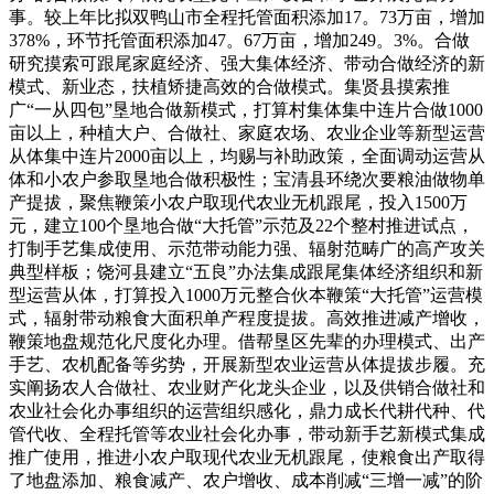
事。较上年比拟双鸭山市全程托管面积添加17。73万亩，增加
378%，环节托管面积添加47。67万亩，增加249。3%。合做
研究摸索可跟尾家庭经济、强大集体经济、带动合做经济的新
模式、新业态，扶植矫捷高效的合做模式。集贤县摸索推
广“一从四包”垦地合做新模式，打算村集体集中连片合做1000
亩以上，种植大户、合做社、家庭农场、农业企业等新型运营
从体集中连片2000亩以上，均赐与补助政策，全面调动运营从
体和小农户参取垦地合做积极性；宝清县环绕次要粮油做物单
产提拔，聚焦鞭策小农户取现代农业无机跟尾，投入1500万
元，建立100个垦地合做“大托管”示范及22个整村推进试点，
打制手艺集成使用、示范带动能力强、辐射范畴广的高产攻关
典型样板；饶河县建立“五良”办法集成跟尾集体经济组织和新
型运营从体，打算投入1000万元整合伙本鞭策“大托管”运营模
式，辐射带动粮食大面积单产程度提拔。高效推进减产增收，
鞭策地盘规范化尺度化办理。借帮垦区先辈的办理模式、出产
手艺、农机配备等劣势，开展新型农业运营从体提拔步履。充
实阐扬农人合做社、农业财产化龙头企业，以及供销合做社和
农业社会化办事组织的运营组织感化，鼎力成长代耕代种、代
管代收、全程托管等农业社会化办事，带动新手艺新模式集成
推广使用，推进小农户取现代农业无机跟尾，使粮食出产取得
了地盘添加、粮食减产、农户增收、成本削减“三增一减”的阶