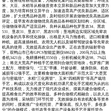
备，改善现有耕地质量，为规模化集约运营奠基根本；环绕玉
米、大豆、水稻等从粮做质资本立异和新品种选育加大支撑力
度，加力培育科技立异平台，加速选育高产优良新品种。适区
适种，扩大优秀品种选用，及时组织开展农做物优良高效品种
评定，提早发布农做物优良高效品各种植区划结构，分区域、
分做物保举高产适宜品种。良种从栽品种包罗垦农34、黑农
531、垦农31、垦农37、黑农93等；垦地两边实现区域先辈农
机设备的共享和优化操纵，出格是大马力拖沓机、进口精量播
种机、超高速插秧机、农用无人机以及辅帮驾驶设备等先辈农
机具的使用，无效提高农业出产效率。正在农垦的辐射带动
下，双鸭山市已有GPCS智能监测仪6862台，200马力以上拖
沓机3421台，免耕播种机3550台，分析机械化率达98。7%以
上；将北大荒高产种植手艺使用到合做托管地块，包罗推广测
土配方、增密保匀、“三五”早播、叶龄诊断、健身防病、机收
减损等12项手艺。次要粮食做物大面积推广示范大豆“大垄宽
台匀密栽培”、水稻“三化两管”、玉米“四精两管”等高产栽培
手艺，构成以农业尺度化和农机功课尺度化手艺规程为从的出
产科技系统，无力推进了现代农业成长。摸索共建合做模式，
提高粮食出产的效率和效益。多种合做模式相融合，以农人志
愿为准绳，采纳部门环节托管，无效操纵自有农机配备等资本
的同时，摸索推广“全程托管、产量保底、投入包干、多收多
分”的合做模式，依托农垦先辈出产设备和手艺开展托管办