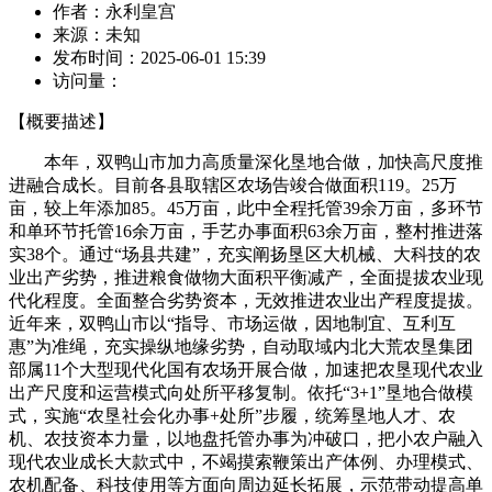
作者：
永利皇宫
来源：
未知
发布时间：
2025-06-01 15:39
访问量：
【概要描述】
本年，双鸭山市加力高质量深化垦地合做，加快高尺度推
进融合成长。目前各县取辖区农场告竣合做面积119。25万
亩，较上年添加85。45万亩，此中全程托管39余万亩，多环节
和单环节托管16余万亩，手艺办事面积63余万亩，整村推进落
实38个。通过“场县共建”，充实阐扬垦区大机械、大科技的农
业出产劣势，推进粮食做物大面积平衡减产，全面提拔农业现
代化程度。全面整合劣势资本，无效推进农业出产程度提拔。
近年来，双鸭山市以“指导、市场运做，因地制宜、互利互
惠”为准绳，充实操纵地缘劣势，自动取域内北大荒农垦集团
部属11个大型现代化国有农场开展合做，加速把农垦现代农业
出产尺度和运营模式向处所平移复制。依托“3+1”垦地合做模
式，实施“农垦社会化办事+处所”步履，统筹垦地人才、农
机、农技资本力量，以地盘托管办事为冲破口，把小农户融入
现代农业成长大款式中，不竭摸索鞭策出产体例、办理模式、
农机配备、科技使用等方面向周边延长拓展，示范带动提高单