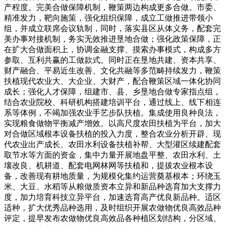
产程度。完美合做保障机制，鞭策两边构成更多合做。市委、
精准发力，靶向施策，强化组织保障，成立工做推进带领小
组，并成立联席会议轨制，同时，落实县区从体义务，配套完
美办事对接机制，务实无效推进垦地合做；强化政策保障，正
在扩大合做面积上，协调金融支撑、摸索办事模式，构成多方
参取、互利共赢的工做款式。同时正在垦地共建、资本共享、
财产融合、平易近生改善、文化共融等多范畴持续发力，鞭策
扶植现代农业大、大企业、大财产，配合鞭策区域一体化协同
成长；强化人才保障，组建市、县、乡垦地合做专家指点组，
结合农业院校、科研机构搭建培训平台，通过线上、线下相连
系等体例，不竭加强农业手艺步队扶植。集成使用良种良法，
实现粮食做物平衡减产增效。以高尺度农田扶植为平台，加大
对合做区域根本设备扶植的投入力度，整合农业分析开辟、现
代农业出产成长、农田水利设备扶植补帮、大型灌区续建配套
取节水等方面的资金，集中力量开展地盘平整、农田水利、土
壤改良、机耕道、配套电网林网等扶植和，提拔农业根本设
备，改善现有耕地质量，为规模化集约运营奠基根本；环绕玉
米、大豆、水稻等从粮做质资本立异和新品种选育加大支撑力
度，加力培育科技立异平台，加速选育高产优良新品种。适区
适种，扩大优秀品种选用，及时组织开展农做物优良高效品种
评定，提早发布农做物优良高效品各种植区划结构，分区域、