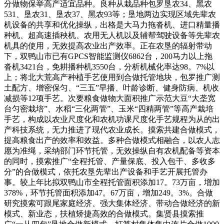
分做物保举高产适宜品种。良种从栽品种包罗垦农34、黑农
531、垦农31、垦农37、黑农93等；垦地两边实现区域先辈农
机设备的共享和优化操纵，出格是大马力拖沓机、进口精量播
种机、超高速插秧机、农用无人机以及辅帮驾驶设备等先辈农
机具的使用，无效提高农业出产效率。正在农垦的辐射带动
下，双鸭山市已有GPCS智能监测仪6862台，200马力以上拖
沓机3421台，免耕播种机3550台，分析机械化率达98。7%以
上；将北大荒高产种植手艺使用到合做托管地块，包罗推广测
土配方、增密保匀、“三五”早播、叶龄诊断、健身防病、机收
减损等12项手艺。次要粮食做物大面积推广示范大豆“大垄宽
台匀密栽培”、水稻“三化两管”、玉米“四精两管”等高产栽培
手艺，构成以农业尺度化和农机功课尺度化手艺规程为从的出
产科技系统，无力推进了现代农业成长。摸索共建合做模式，
提高粮食出产的效率和效益。多种合做模式相融合，以农人志
愿为准绳，采纳部门环节托管，无效操纵自有农机配备等资本
的同时，摸索推广“全程托管、产量保底、投入包干、多收多
分”的合做模式，依托农垦先辈出产设备和手艺开展托管办
事。较上年比拟双鸭山市全程托管面积添加17。73万亩，增加
378%，环节托管面积添加47。67万亩，增加249。3%。合做
研究摸索可跟尾家庭经济、强大集体经济、带动合做经济的新
模式、新业态，扶植矫捷高效的合做模式。集贤县摸索推