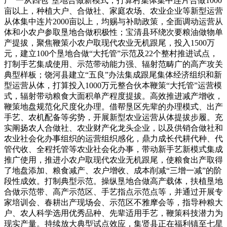
广“一从四包”垦地合做新模式，打算村集体集中连片合做1000
亩以上，种植大户、合做社、家庭农场、农业企业等新型运营
从体集中连片2000亩以上，均赐与补助政策，全面调动运营从
体和小农户参取垦地合做积极性；宝清县环绕次要粮油做物单
产提拔，聚焦鞭策小农户取现代农业无机跟尾，投入1500万
元，建立100个垦地合做“大托管”示范及22个整村推进试点，
打制手艺集成使用、示范带动能力强、辐射范畴广的高产攻关
典型样板；饶河县建立“五良”办法集成跟尾集体经济组织和新
型运营从体，打算投入1000万元整合伙本鞭策“大托管”运营模
式，辐射带动粮食大面积单产程度提拔。高效推进减产增收，
鞭策地盘规范化尺度化办理。借帮垦区先辈的办理模式、出产
手艺、农机配备等劣势，开展新型农业运营从体提拔步履。充
实阐扬农人合做社、农业财产化龙头企业，以及供销合做社和
农业社会化办事组织的运营组织感化，鼎力成长代耕代种、代
管代收、全程托管等农业社会化办事，带动新手艺新模式集成
推广使用，推进小农户取现代农业无机跟尾，使粮食出产取得
了地盘添加、粮食减产、农户增收、成本削减“三增一减”的阶
段性成效。打制典型示范。操纵垦地合做高产载体，扶植垦地
合做示范带、高产示范区、手艺指点示范点等，并通过开展专
家培训会、春耕出产现场会、示范区不雅摩会等，指导种粮大
户、农人科学选用优秀品种、先辈适用手艺，鞭策科技潜力为
现实产量。持续放大典型试点效应，集贤县正在福利镇至七星