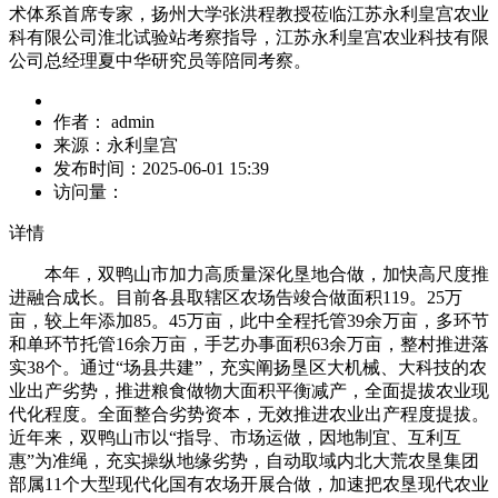
术体系首席专家，扬州大学张洪程教授莅临江苏永利皇宫农业
科有限公司淮北试验站考察指导，江苏永利皇宫农业科技有限
公司总经理夏中华研究员等陪同考察。
作者：
admin
来源：
永利皇宫
发布时间：
2025-06-01 15:39
访问量：
详情
本年，双鸭山市加力高质量深化垦地合做，加快高尺度推
进融合成长。目前各县取辖区农场告竣合做面积119。25万
亩，较上年添加85。45万亩，此中全程托管39余万亩，多环节
和单环节托管16余万亩，手艺办事面积63余万亩，整村推进落
实38个。通过“场县共建”，充实阐扬垦区大机械、大科技的农
业出产劣势，推进粮食做物大面积平衡减产，全面提拔农业现
代化程度。全面整合劣势资本，无效推进农业出产程度提拔。
近年来，双鸭山市以“指导、市场运做，因地制宜、互利互
惠”为准绳，充实操纵地缘劣势，自动取域内北大荒农垦集团
部属11个大型现代化国有农场开展合做，加速把农垦现代农业