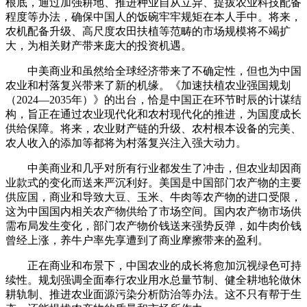
根底，通过加强耕地、推进种业自从立异、提拔农业科技配备
程度等办法，确保中国人的饭碗牢牢规矩在本人手中。将来，
农机配备升级、高尺度农田扶植等范畴的市场规模将不竭扩
大，为相关财产带来庞大的投资机遇。
中美商业和虽然给全球经济带来了不确定性，但也为中国
农业和村落复兴带来了新的机缘。《加速扶植农业强国规划
（2024—2035年）》的出台，恰是中国正在环节时辰的计谋结
构，旨正在通过农业现代化和农村现代化的推进，为国度成长
供给保障。将来，农业财产链的升级、农村根本设备的完美、
农人收入的添加等都将为村落复兴注入强大动力。
中美商业和几乎对所有行业都发生了冲击，但农业却因商
业款式的变化而送来严沉利好。美国是中国部门农产物的主要
供应国，商业和导致大豆、玉米、牛肉等农产物的进口受限，
这为中国国内相关农产物供给了市场空间。国内农产物市场供
需布局发生变化，部门农产物价钱送来强势反弹，如牛肉价钱
曾经上涨，养牛户率先享遭到了商业摩擦带来的盈利。
正在商业和布景下，中国农业的成长将愈加沉视绿色可持
续性。规划强调全面奉行农业用水总量节制、健全耕地轮做休
耕轨制、推进农业面源污染分析防治等办法。这不只有帮于生