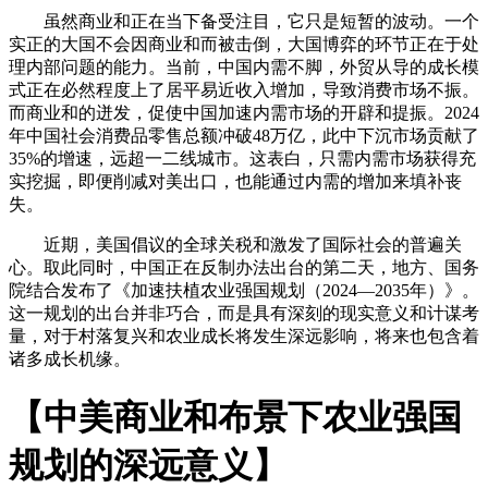
虽然商业和正在当下备受注目，它只是短暂的波动。一个
实正的大国不会因商业和而被击倒，大国博弈的环节正在于处
理内部问题的能力。当前，中国内需不脚，外贸从导的成长模
式正在必然程度上了居平易近收入增加，导致消费市场不振。
而商业和的迸发，促使中国加速内需市场的开辟和提振。2024
年中国社会消费品零售总额冲破48万亿，此中下沉市场贡献了
35%的增速，远超一二线城市。这表白，只需内需市场获得充
实挖掘，即便削减对美出口，也能通过内需的增加来填补丧
失。
近期，美国倡议的全球关税和激发了国际社会的普遍关
心。取此同时，中国正在反制办法出台的第二天，地方、国务
院结合发布了《加速扶植农业强国规划（2024—2035年）》。
这一规划的出台并非巧合，而是具有深刻的现实意义和计谋考
量，对于村落复兴和农业成长将发生深远影响，将来也包含着
诸多成长机缘。
【中美商业和布景下农业强国
规划的深远意义】