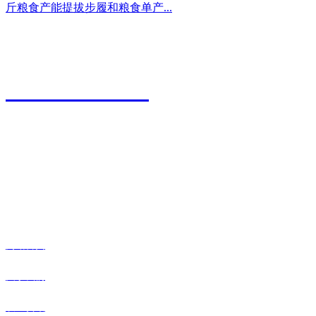
斤粮食产能提拔步履和粮食单产...
江苏永利皇宫农业科技有限公司
0527-80600588
地址：江苏省宿迁市宿城区粮食物流园9号
传真：0527-80600500
邮箱：xiazhonghua@vip.sina.com
快捷导航
网站首页
关于我们
农业资讯