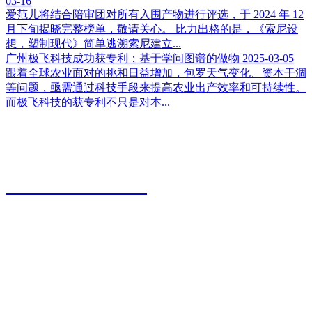
03-16
爱范儿将结合陪审团对所有入围产物进行评选，于 2024 年 12
月下旬揭晓完整榜单，敬请关心。 比力出格的是，《索尼设
想，塑制现代》简单逃溯索尼建立...
广州极飞科技成功获专利：基于学问图谱的做物
2025-03-05
跟着全球农业面对的挑和日益增加，包罗天气变化、资本干涸
等问题，亟需通过科技手段来提高农业出产效率和可持续性。
而极飞科技的获专利不只是对本...
江苏永利皇宫农业科技有限公司
0527-80600588
地址：江苏省宿迁市宿城区粮食物流园9号
传真：0527-80600500
邮箱：xiazhonghua@vip.sina.com
快捷导航