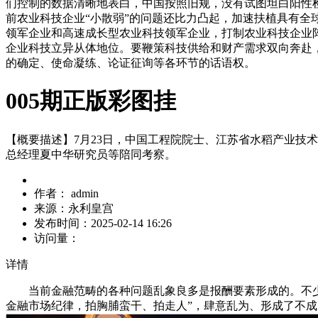
们控制的数据清晰地表白，中国按照旧规，没有试图坦白阳性
前农业科技企业“小散弱”的问题还比力凸起，加速扶植具有
领军企业和高速成长型农业科技领军企业，打制农业科技企业
企业科技立异从体地位。要鞭策科技供给和财产需求双向奔赴
的确定、使命凝练、论证征询等各环节的话语权。
005期正版彩图挂
【概要描述】
7月23日，中国工程院院士、江苏省水稻产业
总经理夏中华研究员等陪同考察。
作者：
admin
来源：
永利皇宫
发布时间：
2025-02-14 16:26
访问量：
详情
当前金融范畴的各种问题乱象良多是报酬要素形成的。不少带
金融市场纪律，拍胸脯蛮干、拍走人”，肆意乱为、形成了不