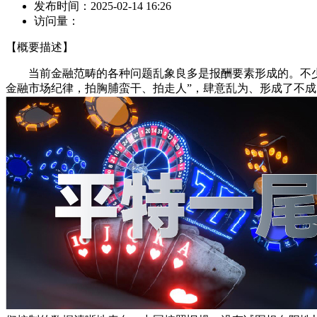
发布时间：
2025-02-14 16:26
访问量：
【概要描述】
当前金融范畴的各种问题乱象良多是报酬要素形成的。不少带
金融市场纪律，拍胸脯蛮干、拍走人”，肆意乱为、形成了不