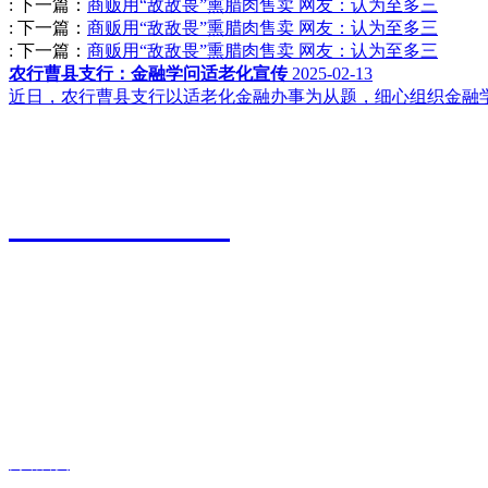
:
下一篇：
商贩用“敌敌畏”熏腊肉售卖 网友：认为至多三
:
下一篇：
商贩用“敌敌畏”熏腊肉售卖 网友：认为至多三
:
下一篇：
商贩用“敌敌畏”熏腊肉售卖 网友：认为至多三
农行曹县支行：金融学问适老化宣传
2025-02-13
近日，农行曹县支行以适老化金融办事为从题，细心组织金融学
江苏永利皇宫农业科技有限公司
0527-80600588
地址：江苏省宿迁市宿城区粮食物流园9号
传真：0527-80600500
邮箱：xiazhonghua@vip.sina.com
快捷导航
网站首页