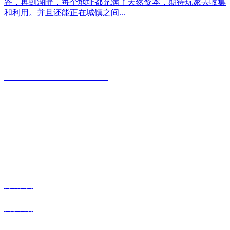
谷，再到湖畔，每个地址都充满了天然资本，期待玩家去收集
和利用。并且还能正在城镇之间...
江苏永利皇宫农业科技有限公司
0527-80600588
地址：江苏省宿迁市宿城区粮食物流园9号
传真：0527-80600500
邮箱：xiazhonghua@vip.sina.com
快捷导航
网站首页
关于我们