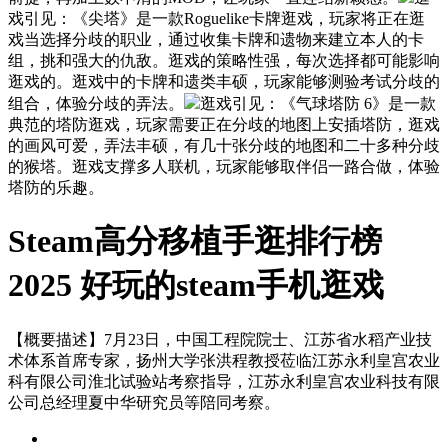
戏引见：《尖塔》是一款Roguelike卡牌逛戏，玩家将正在逛
戏当选择分歧的职业，通过收集卡牌和遗物来建立本人的卡
组，挑和强大的仇敌。逛戏的策略性强，每次选择都可能影响
逛戏的。逛戏中的卡牌和遗类丰硕，玩家能够测验考试分歧的
组合，体验分歧的弄法。
逛戏引见：《气球塔防 6》是一款
典范的塔防逛戏，玩家需要正在分歧的地图上安插塔防，逛戏
的画风可爱，弄法丰硕，有几十张分歧的地图和二十多种分歧
的猴塔。逛戏支撑多人联机，玩家能够取伴侣一路合做，体验
塔防的乐趣。
Steam高分移植手逛排行榜
2025 好玩的steam手机逛戏
【概要描述】
7月23日，中国工程院院士、江苏省水稻产业技
术体系首席专家，扬州大学张洪程教授莅临江苏永利皇宫农业
科有限公司淮北试验站考察指导，江苏永利皇宫农业科技有限
公司总经理夏中华研究员等陪同考察。