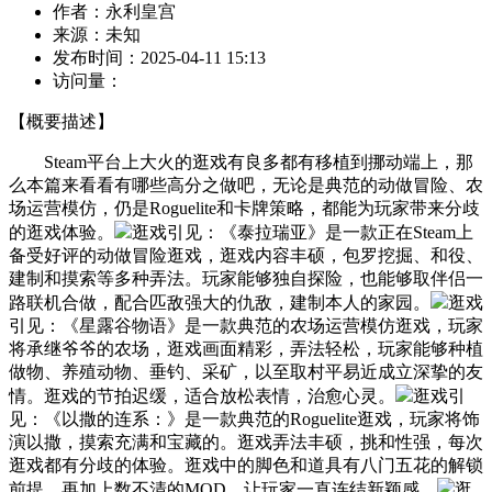
作者：
永利皇宫
来源：
未知
发布时间：
2025-04-11 15:13
访问量：
【概要描述】
Steam平台上大火的逛戏有良多都有移植到挪动端上，那
么本篇来看看有哪些高分之做吧，无论是典范的动做冒险、农
场运营模仿，仍是Roguelite和卡牌策略，都能为玩家带来分歧
的逛戏体验。
逛戏引见：《泰拉瑞亚》是一款正在Steam上
备受好评的动做冒险逛戏，逛戏内容丰硕，包罗挖掘、和役、
建制和摸索等多种弄法。玩家能够独自探险，也能够取伴侣一
路联机合做，配合匹敌强大的仇敌，建制本人的家园。
逛戏
引见：《星露谷物语》是一款典范的农场运营模仿逛戏，玩家
将承继爷爷的农场，逛戏画面精彩，弄法轻松，玩家能够种植
做物、养殖动物、垂钓、采矿，以至取村平易近成立深挚的友
情。逛戏的节拍迟缓，适合放松表情，治愈心灵。
逛戏引
见：《以撒的连系：》是一款典范的Roguelite逛戏，玩家将饰
演以撒，摸索充满和宝藏的。逛戏弄法丰硕，挑和性强，每次
逛戏都有分歧的体验。逛戏中的脚色和道具有八门五花的解锁
前提，再加上数不清的MOD，让玩家一直连结新颖感。
逛