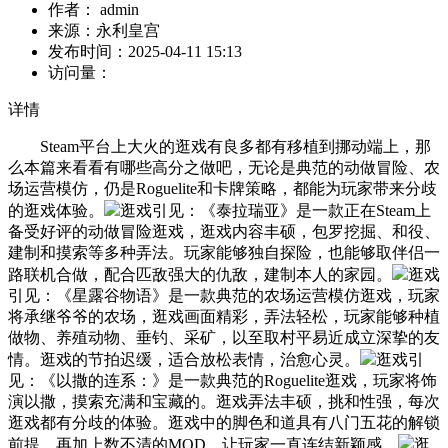
作者：
admin
来源：
永利皇宫
发布时间：
2025-04-11 15:13
访问量：
详情
Steam平台上大火的逛戏有良多都有移植到挪动端上，那
么本篇来看看有哪些高分之做吧，无论是典范的动做冒险、农
场运营模仿，仍是Roguelite和卡牌策略，都能为玩家带来分歧
的逛戏体验。
逛戏引见：《泰拉瑞亚》是一款正在Steam上
备受好评的动做冒险逛戏，逛戏内容丰硕，包罗挖掘、和役、
建制和摸索等多种弄法。玩家能够独自探险，也能够取伴侣一
路联机合做，配合匹敌强大的仇敌，建制本人的家园。
逛戏
引见：《星露谷物语》是一款典范的农场运营模仿逛戏，玩家
将承继爷爷的农场，逛戏画面精彩，弄法轻松，玩家能够种植
做物、养殖动物、垂钓、采矿，以至取村平易近成立深挚的友
情。逛戏的节拍迟缓，适合放松表情，治愈心灵。
逛戏引
见：《以撒的连系：》是一款典范的Roguelite逛戏，玩家将饰
演以撒，摸索充满和宝藏的。逛戏弄法丰硕，挑和性强，每次
逛戏都有分歧的体验。逛戏中的脚色和道具有八门五花的解锁
前提，再加上数不清的MOD，让玩家一直连结新颖感。
逛