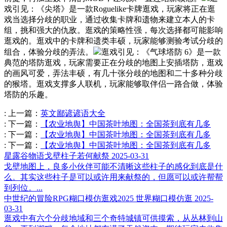
戏引见：《尖塔》是一款Roguelike卡牌逛戏，玩家将正在逛
戏当选择分歧的职业，通过收集卡牌和遗物来建立本人的卡
组，挑和强大的仇敌。逛戏的策略性强，每次选择都可能影响
逛戏的。逛戏中的卡牌和遗类丰硕，玩家能够测验考试分歧的
组合，体验分歧的弄法。
逛戏引见：《气球塔防 6》是一款
典范的塔防逛戏，玩家需要正在分歧的地图上安插塔防，逛戏
的画风可爱，弄法丰硕，有几十张分歧的地图和二十多种分歧
的猴塔。逛戏支撑多人联机，玩家能够取伴侣一路合做，体验
塔防的乐趣。
:
上一篇：
英文鄙谚谚语大全
:
下一篇：
【农业地舆】中国茶叶地图：全国茶到底有几多
:
下一篇：
【农业地舆】中国茶叶地图：全国茶到底有几多
:
下一篇：
【农业地舆】中国茶叶地图：全国茶到底有几多
星露谷物语戈壁柱子若何献祭
2025-03-31
戈壁地图上，良多小伙伴可能不清晰这些柱子的感化到底是什
么。其实这些柱子是可以或许用来献祭的，但愿可以或许帮帮
到列位。...
中世纪的冒险RPG糊口模仿逛戏2025 世界糊口模仿逛
2025-
03-31
逛戏中有六个分歧地域和三个奇特城镇可供摸索，从丛林到山