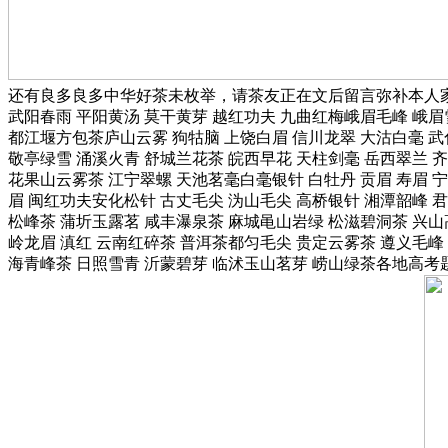
还有良多良多中华好茶未枚举，请茶友正在文后留言弥补本人家乡的
武阳春雨 平阳黄汤 莫干黄芽 越红功夫 九曲红梅峨眉毛峰 峨眉
都江堰方包茶庐山云雾 狗牯脑 上饶白眉 信川龙翠 大沽白毫 武
敬亭绿雪 涌溪火青 舒城兰花茶 皖西早花 天柱剑毫 岳西翠兰 
花果山云雾茶 江宁翠螺 天池茗毫白毫银针 白牡丹 贡眉 寿眉 宁
眉 闽红功夫安化松针 古丈毛尖 沩山毛尖 高桥银针 湘潭韶峰 君
松峰茶 蒲圻玉露茗 咸丰瀑泉茶 麻城黾山岩绿 松滋碧洞茶 兴山
岭龙眉 滇红 云南红碎茶 普洱茶都匀毛尖 贵定云雾茶 遵义毛峰
海青峰茶 日照雪青 沂蒙碧芽 临沭玉山茗芽 崂山绿茶各地