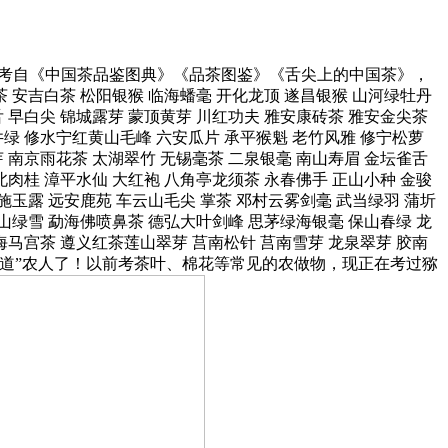
考自《中国茶品鉴图典》《品茶图鉴》《舌尖上的中国茶》，
安吉白茶 松阳银猴 临海蟠毫 开化龙顶 遂昌银猴 山河绿牡丹
 早白尖 锦城露芽 蒙顶黄芽 川红功夫 雅安康砖茶 雅安金尖茶
井绿 修水宁红黄山毛峰 六安瓜片 承平猴魁 老竹风雅 修宁松萝
 南京雨花茶 太湖翠竹 无锡毫茶 二泉银毫 南山寿眉 金坛雀舌
北肉桂 漳平水仙 大红袍 八角亭龙须茶 永春佛手 正山小种 金骏
施玉露 远安鹿苑 车云山毛尖 掌茶 邓村云雾剑毫 武当绿羽 蒲圻
山绿雪 勐海佛喷鼻茶 德弘大叶剑峰 思茅绿海银毫 保山春绿 龙
海马宫茶 遵义红茶莲山翠芽 莒南松针 莒南雪芽 龙泉翠芽 胶南
地道”农人了！以前考茶叶、棉花等常见的农做物，现正在考过猕