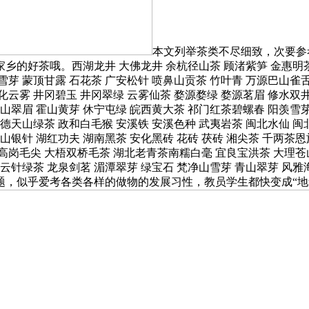
本文列举茶类不尽细致，次要参
好茶哦。西湖龙井 大佛龙井 余杭径山茶 顾渚紫笋 金惠明茶 
雪芽 蒙顶甘露 石花茶 广安松针 喷鼻山贡茶 竹叶青 万源巴山雀舌
化云雾 井冈碧玉 井冈翠绿 云雾仙茶 婺源婺绿 婺源茗眉 修水双
齐山翠眉 霍山黄芽 休宁屯绿 皖西黄大茶 祁门红茶碧螺春 阳羡雪芽
德天山绿茶 政和白毛猴 安溪铁 安溪色种 武夷岩茶 闽北水仙 闽
山银针 湖红功夫 湖南黑茶 安化黑砖 花砖 茯砖 湘尖茶 千两茶恩
高岗毛尖 大梧双桥毛茶 湖北老青茶南糯白毫 宜良宝洪茶 大理苍
 云针绿茶 龙泉剑茗 湄潭翠芽 绿宝石 梵净山雪芽 青山翠芽 风雅
高考题，似乎爱考各类各样的做物的发展习性，教员学生都快变成“