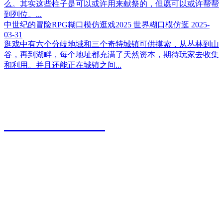
么。其实这些柱子是可以或许用来献祭的，但愿可以或许帮帮
到列位。...
中世纪的冒险RPG糊口模仿逛戏2025 世界糊口模仿逛
2025-
03-31
逛戏中有六个分歧地域和三个奇特城镇可供摸索，从丛林到山
谷，再到湖畔，每个地址都充满了天然资本，期待玩家去收集
和利用。并且还能正在城镇之间...
江苏永利皇宫农业科技有限公司
0527-80600588
地址：江苏省宿迁市宿城区粮食物流园9号
传真：0527-80600500
邮箱：xiazhonghua@vip.sina.com
快捷导航