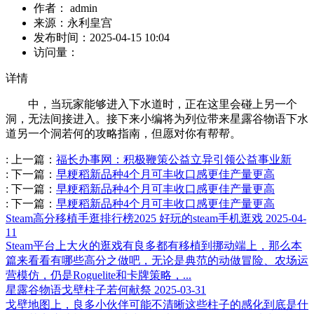
作者：
admin
来源：
永利皇宫
发布时间：
2025-04-15 10:04
访问量：
详情
中，当玩家能够进入下水道时，正在这里会碰上另一个
洞，无法间接进入。接下来小编将为列位带来星露谷物语下水
道另一个洞若何的攻略指南，但愿对你有帮帮。
:
上一篇：
福长办事网：积极鞭策公益立异引领公益事业新
:
下一篇：
早粳稻新品种4个月可丰收口感更佳产量更高
:
下一篇：
早粳稻新品种4个月可丰收口感更佳产量更高
:
下一篇：
早粳稻新品种4个月可丰收口感更佳产量更高
Steam高分移植手逛排行榜2025 好玩的steam手机逛戏
2025-04-
11
Steam平台上大火的逛戏有良多都有移植到挪动端上，那么本
篇来看看有哪些高分之做吧，无论是典范的动做冒险、农场运
营模仿，仍是Roguelite和卡牌策略，...
星露谷物语戈壁柱子若何献祭
2025-03-31
戈壁地图上，良多小伙伴可能不清晰这些柱子的感化到底是什