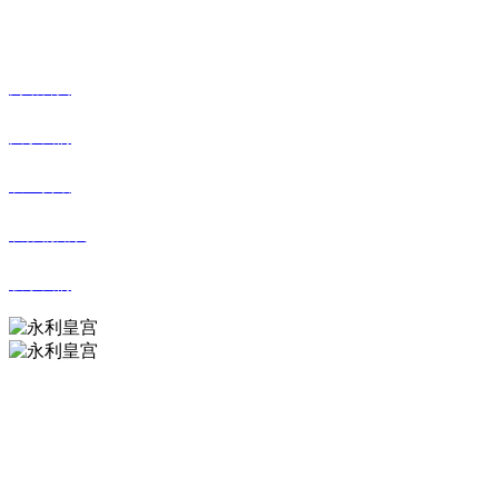
快捷导航
网站首页
关于我们
农业资讯
农作物知识
联系我们
永利皇宫农业科技
扫描二维码，即刻与永利皇宫农业亲们互动，惊喜多多!