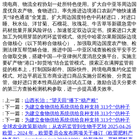
境电商、物流全程协划一处所特色使用。扩大自中亚等周边国
度优良农产物、食物进口。率先推进边境港口农副产物快速通
关“绿色通道”全笼盖。扩大周边国度特色中药材进口，对进口
睡、秋水仙、洋甘菊、石榴花、玫瑰花、牛舌草等新疆急需中
药材批量开展风险评估，加速签定双边议定书。摸索进口大麦
加工为饲用芽苗的闭环监管模式。依托中哈霍尔果斯国际边境
合做核心（以下简称合做核心），加强取周边国度农产物、检
测法律互帮范畴合做。推进中国—中亚区域查验检疫平安手艺
合做取交换，搭建中国—中亚律例尺度消息交换平台。实施主
要矿产物“港口+卸货地”结合监管模式。摸索正在满脚监管前
提的根本上，打制国际邮件、国际快件、跨境电商集约化监管
模式。对边平易近互市商业进口商品实施分层检验、分类监
管。做好进口资本性商品的采信试点工做，激励合适天分要求
的第三方查验检测机构参取，进一步提高通关效率。
:
上一篇：
山西长治：“望天田”播下“稳产粮”
:
下一篇：
为建立食物供给系统供给良种支持 313个“仿种子
:
下一篇：
为建立食物供给系统供给良种支持 313个“仿种子
:
下一篇：
为建立食物供给系统供给良种支持 313个“仿种子
全球农业政策新动向：从农药监管到生物手艺转
2025-04-26
欧盟：2024 年，欧盟委员会发布两项关于修订《欧盟肥料产