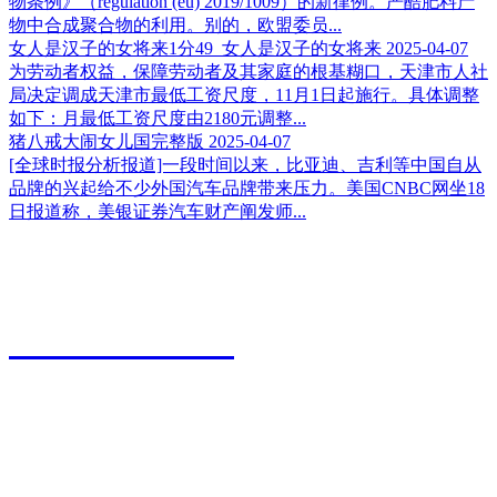
物条例》（regulation (eu) 2019/1009）的新律例。严酷肥料产
物中合成聚合物的利用。别的，欧盟委员...
女人是汉子的女将来1分49_女人是汉子的女将来
2025-04-07
为劳动者权益，保障劳动者及其家庭的根基糊口，天津市人社
局决定调成天津市最低工资尺度，11月1日起施行。具体调整
如下：月最低工资尺度由2180元调整...
猪八戒大闹女儿国完整版
2025-04-07
[全球时报分析报道]一段时间以来，比亚迪、吉利等中国自从
品牌的兴起给不少外国汽车品牌带来压力。美国CNBC网坐18
日报道称，美银证券汽车财产阐发师...
江苏永利皇宫农业科技有限公司
0527-80600588
地址：江苏省宿迁市宿城区粮食物流园9号
传真：0527-80600500
邮箱：xiazhonghua@vip.sina.com