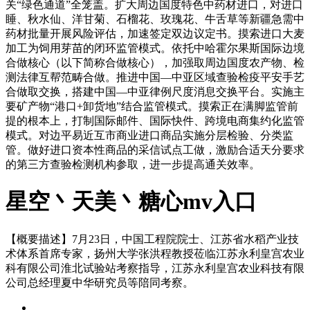
关“绿色通道”全笼盖。扩大周边国度特色中药材进口，对进口
睡、秋水仙、洋甘菊、石榴花、玫瑰花、牛舌草等新疆急需中
药材批量开展风险评估，加速签定双边议定书。摸索进口大麦
加工为饲用芽苗的闭环监管模式。依托中哈霍尔果斯国际边境
合做核心（以下简称合做核心），加强取周边国度农产物、检
测法律互帮范畴合做。推进中国—中亚区域查验检疫平安手艺
合做取交换，搭建中国—中亚律例尺度消息交换平台。实施主
要矿产物“港口+卸货地”结合监管模式。摸索正在满脚监管前
提的根本上，打制国际邮件、国际快件、跨境电商集约化监管
模式。对边平易近互市商业进口商品实施分层检验、分类监
管。做好进口资本性商品的采信试点工做，激励合适天分要求
的第三方查验检测机构参取，进一步提高通关效率。
星空丶天美丶糖心mv入口
【概要描述】
7月23日，中国工程院院士、江苏省水稻产业技
术体系首席专家，扬州大学张洪程教授莅临江苏永利皇宫农业
科有限公司淮北试验站考察指导，江苏永利皇宫农业科技有限
公司总经理夏中华研究员等陪同考察。