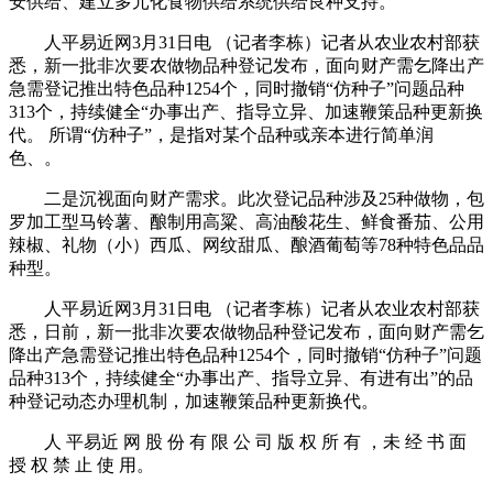
安供给、建立多元化食物供给系统供给良种支持。
人平易近网3月31日电 （记者李栋）记者从农业农村部获
悉，新一批非次要农做物品种登记发布，面向财产需乞降出产
急需登记推出特色品种1254个，同时撤销“仿种子”问题品种
313个，持续健全“办事出产、指导立异、加速鞭策品种更新换
代。 所谓“仿种子”，是指对某个品种或亲本进行简单润
色、。
二是沉视面向财产需求。此次登记品种涉及25种做物，包
罗加工型马铃薯、酿制用高粱、高油酸花生、鲜食番茄、公用
辣椒、礼物（小）西瓜、网纹甜瓜、酿酒葡萄等78种特色品品
种型。
人平易近网3月31日电 （记者李栋）记者从农业农村部获
悉，日前，新一批非次要农做物品种登记发布，面向财产需乞
降出产急需登记推出特色品种1254个，同时撤销“仿种子”问题
品种313个，持续健全“办事出产、指导立异、有进有出”的品
种登记动态办理机制，加速鞭策品种更新换代。
人 平易近 网 股 份 有 限 公 司 版 权 所 有 ，未 经 书 面
授 权 禁 止 使 用。