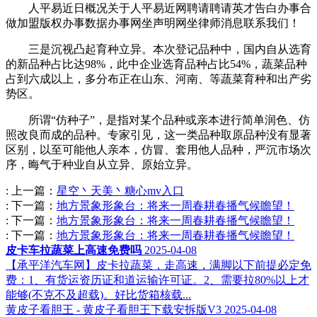
人平易近日概况关于人平易近网聘请聘请英才告白办事合
做加盟版权办事数据办事网坐声明网坐律师消息联系我们！
三是沉视凸起育种立异。本次登记品种中，国内自从选育
的新品种占比达98%，此中企业选育品种占比54%，蔬菜品种
占到六成以上，多分布正在山东、河南、等蔬菜育种和出产劣
势区。
所谓“仿种子”，是指对某个品种或亲本进行简单润色、仿
照改良而成的品种。专家引见，这一类品种取原品种没有显著
区别，以至可能他人亲本，仿冒、套用他人品种，严沉市场次
序，晦气于种业自从立异、原始立异。
:
上一篇：
星空丶天美丶糖心mv入口
:
下一篇：
地方景象形象台：将来一周春耕春播气候瞻望！
:
下一篇：
地方景象形象台：将来一周春耕春播气候瞻望！
:
下一篇：
地方景象形象台：将来一周春耕春播气候瞻望！
皮卡车拉蔬菜上高速免费吗
2025-04-08
【承平洋汽车网】皮卡拉蔬菜，走高速，满脚以下前提必定免
费：1、有货运资历证和道运输许可证。2、需要拉80%以上才
能够(不克不及超载)。好比货箱核载...
黄皮子看胆王 - 黄皮子看胆王下载安拆版V3
2025-04-08