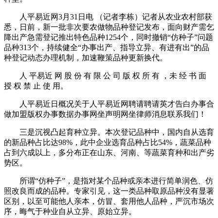
人平易近网3月31日电 （记者李栋）记者从农业农村部获
悉，日前，新一批非次要农做物品种登记发布，面向财产需乞
降出产急需登记推出特色品种1254个，同时撤销“仿种子”问题
品种313个，持续健全“办事出产、指导立异、有进有出”的品
种登记动态办理机制，加速鞭策品种更新换代。
人 平易近 网 股 份 有 限 公 司 版 权 所 有 ，未 经 书 面
授 权 禁 止 使 用。
人平易近日概况关于人平易近网聘请聘请英才告白办事合
做加盟版权办事数据办事网坐声明网坐律师消息联系我们！
三是沉视凸起育种立异。本次登记品种中，国内自从选育
的新品种占比达98%，此中企业选育品种占比54%，蔬菜品种
占到六成以上，多分布正在山东、河南、等蔬菜育种和出产劣
势区。
所谓“仿种子”，是指对某个品种或亲本进行简单润色、仿
照改良而成的品种。专家引见，这一类品种取原品种没有显著
区别，以至可能他人亲本，仿冒、套用他人品种，严沉市场次
序，晦气于种业自从立异、原始立异。