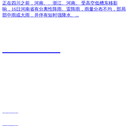
正在四川之前，河南、、浙江、河南。 受高空低槽东移影
响，16日河南省有分离性阵雨、雷阵雨，雨量分布不均，部局
部中雨或大雨，并伴有短时强降水、...
江苏永利皇宫农业科技有限公司
0527-80600588
地址：江苏省宿迁市宿城区粮食物流园9号
传真：0527-80600500
邮箱：xiazhonghua@vip.sina.com
快捷导航
网站首页
关于我们