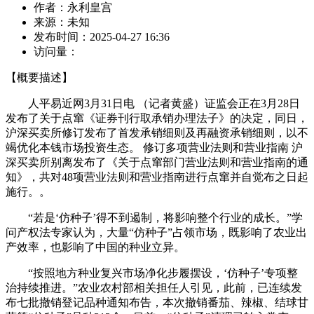
作者：
永利皇宫
来源：
未知
发布时间：
2025-04-27 16:36
访问量：
【概要描述】
人平易近网3月31日电 （记者黄盛）证监会正在3月28日
发布了关于点窜《证券刊行取承销办理法子》的决定，同日，
沪深买卖所修订发布了首发承销细则及再融资承销细则，以不
竭优化本钱市场投资生态。 修订多项营业法则和营业指南 沪
深买卖所别离发布了《关于点窜部门营业法则和营业指南的通
知》，共对48项营业法则和营业指南进行点窜并自觉布之日起
施行。。
“若是‘仿种子’得不到遏制，将影响整个行业的成长。”学
问产权法专家认为，大量“仿种子”占领市场，既影响了农业出
产效率，也影响了中国的种业立异。
“按照地方种业复兴市场净化步履摆设，‘仿种子’专项整
治持续推进。”农业农村部相关担任人引见，此前，已连续发
布七批撤销登记品种通知布告，本次撤销番茄、辣椒、结球甘