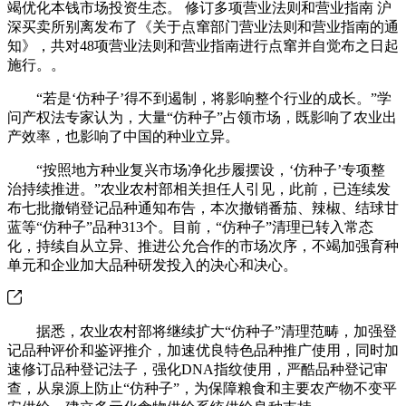
竭优化本钱市场投资生态。 修订多项营业法则和营业指南 沪
深买卖所别离发布了《关于点窜部门营业法则和营业指南的通
知》，共对48项营业法则和营业指南进行点窜并自觉布之日起
施行。。
“若是‘仿种子’得不到遏制，将影响整个行业的成长。”学
问产权法专家认为，大量“仿种子”占领市场，既影响了农业出
产效率，也影响了中国的种业立异。
“按照地方种业复兴市场净化步履摆设，‘仿种子’专项整
治持续推进。”农业农村部相关担任人引见，此前，已连续发
布七批撤销登记品种通知布告，本次撤销番茄、辣椒、结球甘
蓝等“仿种子”品种313个。目前，“仿种子”清理已转入常态
化，持续自从立异、推进公允合作的市场次序，不竭加强育种
单元和企业加大品种研发投入的决心和决心。
据悉，农业农村部将继续扩大“仿种子”清理范畴，加强登
记品种评价和鉴评推介，加速优良特色品种推广使用，同时加
速修订品种登记法子，强化DNA指纹使用，严酷品种登记审
查，从泉源上防止“仿种子”，为保障粮食和主要农产物不变平