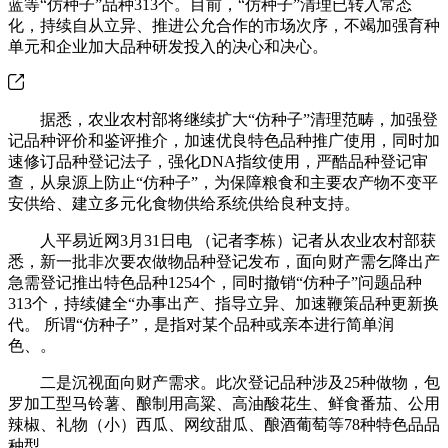
蓝等“仿种子”品种313个。目前，“仿种子”清理已转入常态
化，持续自从立异、推进公允合作的市场次序，不竭加强育种
单元和企业加大品种研发投入的决心和决心。
据悉，农业农村部将继续扩大“仿种子”清理范畴，加强登
记品种评价和鉴评推介，加速优良特色品种推广使用，同时加
速修订品种登记法子，强化DNA指纹使用，严酷品种登记审
查，从泉源上防止“仿种子”，为保障粮食和主要农产物不变平
安供给、建立多元化食物供给系统供给良种支持。
人平易近网3月31日电 （记者李栋）记者从农业农村部获
悉，新一批非次要农做物品种登记发布，面向财产需乞降出产
急需登记推出特色品种1254个，同时撤销“仿种子”问题品种
313个，持续健全“办事出产、指导立异、加速鞭策品种更新换
代。 所谓“仿种子”，是指对某个品种或亲本进行简单润
色、。
二是沉视面向财产需求。此次登记品种涉及25种做物，包
罗加工型马铃薯、酿制用高粱、高油酸花生、鲜食番茄、公用
辣椒、礼物（小）西瓜、网纹甜瓜、酿酒葡萄等78种特色品品
种型。