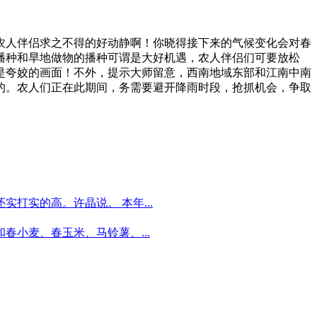
人伴侣求之不得的好动静啊！你晓得接下来的气候变化会对春
播种和旱地做物的播种可谓是大好机遇，农人伴侣们可要放松
是夸姣的画面！不外，提示大师留意，西南地域东部和江南中南
的。农人们正在此期间，务需要避开降雨时段，抢抓机会，争取
打实的高。许晶说。 本年...
小麦、春玉米、马铃薯、...