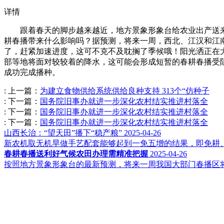
详情
跟着春天的脚步越来越近，地方景象形象台给农业出产送来
耕春播带来什么影响吗？据预测，将来一周，西北、江汉和江
了，赶紧加速进度，这可不克不及耽搁了季候哦！阳光洒正在
部等地将面对较较着的降水，这可能会形成短暂的春耕春播受
成功完成播种。
:
上一篇：
为建立食物供给系统供给良种支持 313个“仿种子
:
下一篇：
国务院旧事办就进一步深化农村结实推进村落全
:
下一篇：
国务院旧事办就进一步深化农村结实推进村落全
:
下一篇：
国务院旧事办就进一步深化农村结实推进村落全
山西长治：“望天田”播下“稳产粮”
2025-04-26
新农机取无机旱做手艺配套能够起到一免五增的结果，即免耕、增
春耕春播送利好气候农田办理需精准把握
2025-04-26
按照地方景象形象台的最新预测，将来一周我国大部门春播区将
江苏永利皇宫农业科技有限公司
0527-80600588