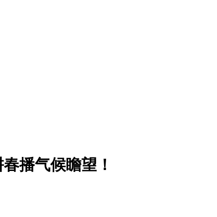
耕春播气候瞻望！