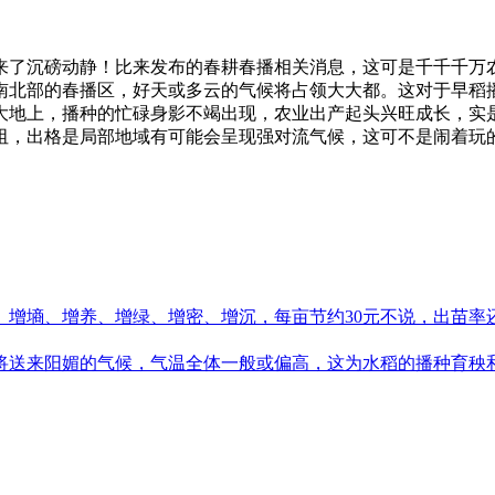
了沉磅动静！比来发布的春耕春播相关消息，这可是千千千万农
南北部的春播区，好天或多云的气候将占领大大都。这对于早稻
大地上，播种的忙碌身影不竭出现，农业出产起头兴旺成长，实
阻，出格是局部地域有可能会呈现强对流气候，这可不是闹着玩
墒、增养、增绿、增密、增沉，每亩节约30元不说，出苗率还实
送来阳媚的气候，气温全体一般或偏高，这为水稻的播种育秧和春