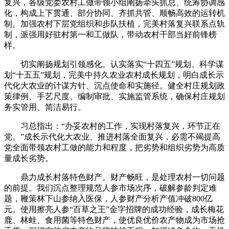
复兴，各级党委农村工做带领小组阐扬牵头抓总、统筹协调感
化，构成上下贯通、部分协同、齐抓共管、顺畅高效的运转机
制。加强农村下层党组织和步队扶植，完美村落复兴联系点轨
制，派强用好驻村第一和工做队，带动农村干部当好前锋榜
样。
切实阐扬规划引领感化。认实落实“十四五”规划、科学谋
划“十五五”规划，完美中持久农业农村成长规划，明白成长示
代化大农业的计谋方针、沉点使命和实施径。健全村庄规划政
策律例、手艺尺度、编制审批、实施监管系统，确保村庄规划
务实管用、简洁易行。
习总指出：“办妥农村的工作，实现村落复兴，环节正在
党。”成长示代化大农业、推进村落全面复兴，必需不竭提高
党全面带领农村工做的能力和程度，把劣势和组织劣势为高质
量成长劣势。
鼎力成长村落特色财产。财产畅旺，是处理农村一切问题
的前提。我们沉点整理规范人参市场次序，破解参龄判定难
题，鞭策林下山参纳入医保，人参财产分析产值冲破800亿
元。使用擦亮人参“百草之王”金字招牌的成功经验，成长梅花
鹿、林蛙、食用菌等特色财产，使优良优价农产物成为市场抢