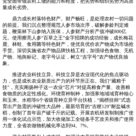
党全面带领农村工做的能力和程度，把劣势和组织劣势为高质
量成长劣势。
鼎力成长村落特色财产。财产畅旺，是处理农村一切问题
的前提。我们沉点整理规范人参市场次序，破解参龄判定难
题，鞭策林下山参纳入医保，人参财产分析产值冲破800亿
元。使用擦亮人参“百草之王”金字招牌的成功经验，成长梅花
鹿、林蛙、食用菌等特色财产，使优良优价农产物成为市场抢
手货。深切实施省农产物品牌扶植工程，加强绿色食物、无机
产物、地舆标记、老字号认证，树立“吉字号”农产物优良抽
象。
推进农业科技立异。科技立异是农业现代化的焦点驱动
力，也是成长农业新质出产力的环节所正在。我们“藏粮于
技”，充实阐扬种子这一农业“芯片”对提高粮食产量、改善粮
食物质的决定性感化。环绕育种制种，加强寒地域域育种核心
和玉米、水稻等6个省级育种立异平台扶植，“揭榜挂帅”式选
育出产急需的冲破性大品种，最新培育的“吉粳129”耐盐碱水
稻，创制了首年亩产破千斤的记载。开展农机研发制制推广使
用一体化试点示范，加大收储加工全链条手艺攻关和推广使用
力度，全省农做物机械化率达到94。7%。