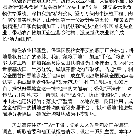
做强农产物加工财产。践行大农业不雅、大食物不雅，做
脚做活“粮头食尾”“畜头肉尾”“农头工尾”文章，建立多元化食
物供给系统。深切实施“秸秆变肉”暨万万头肉牛扶植工程，肉
牛屠宰量实现翻番，由全国第十一位跃升至第五位。鞭策农产
物精湛加工和食物细加工，培优扶强“链从”企业和区域龙头企
业，带动农产物加工企业县乡结构，激发觉代农业财产成
长“活力细胞”。
稳住农业根基盘。保障国度粮食平安的底子正在耕地，耕
地是粮食出产的命脉。我们“藏粮于地”，加速“千亿斤粮食”产
能扶植工程，把加强高尺度农田扶植做为主要使命，耕地和永
世根基农田、生态红线、城镇开辟鸿沟节制线。凸起“严”，制
定全国首部黑地盘处所性律例，成立黑地盘取操纵全国沉点尝
试室，构成黑地盘性耕做“梨示范式”，推广面积达到4100万
亩，操纵好黑地盘这一“耕地中的大熊猫”；强化“严法律”，对
违法占用耕地“零”，遏制耕地“非农化”、防止“非粮化”，峻厉
冲击耕地违法行为；落实“严监管”，农地农用、良田粮用，成
立全省同一的耕地占补均衡省级办理平台，“以种适地”推进盐
碱地分析操纵，确保新增耕地成为不变耕地。
习总高度注沉“三农”工做，党的以来先后四次正在调研、
调查、听取省委和省工做报告请示，做出一系列主要。本年2