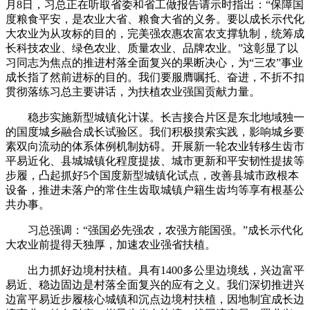
月8日，习总正在听取省委和省工做报告请示时指出：“保障国
度粮食平安，是农业大省、粮食大省的义务。要以成长示代化
大农业为从攻标的目的，完美强农惠农富农支撑轨制，统筹成
长科技农业、绿色农业、质量农业、品牌农业。”这彰显了以
习同志为焦点的推进村落全面复兴的果断决心，为“三农”事业
成长指了然前进标的目的。我们要服膺嘱托、奋进，不折不扣
贯彻落练习总主要讲话，为扶植农业强国贡献力量。
稳步实施新型城镇化计谋。长吉接合片区是东北地域独一
的国度城乡融合成长试验区。我们积极摸索实践，影响城乡要
素双向流动的体系体例机制妨碍。开展新一轮农业转移生齿市
平易近化、县城城镇化程度提拔、城市更新和平安韧性提拔等
步履，凸起抓好5个国度新型城镇化试点，改善县城市政根本
设备，推进未落户的常住生齿取城镇户籍生齿均等享有根基公
共办事。
习总强调：“强国必先强农，农强方能国强。”成长示代化
大农业前提得天独厚，加速农业强省扶植。
出力抓好边境村扶植。具有1400多公里边境线，兴边富平
易近、稳边固边是村落全面复兴的应有之义。我们深切推进兴
边富平易近步履核心城镇和沉点边境村扶植，因地制宜成长边