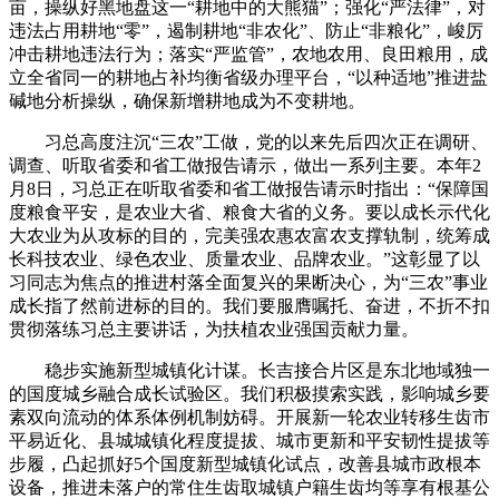
亩，操纵好黑地盘这一“耕地中的大熊猫”；强化“严法律”，对
违法占用耕地“零”，遏制耕地“非农化”、防止“非粮化”，峻厉
冲击耕地违法行为；落实“严监管”，农地农用、良田粮用，成
立全省同一的耕地占补均衡省级办理平台，“以种适地”推进盐
碱地分析操纵，确保新增耕地成为不变耕地。
习总高度注沉“三农”工做，党的以来先后四次正在调研、
调查、听取省委和省工做报告请示，做出一系列主要。本年2
月8日，习总正在听取省委和省工做报告请示时指出：“保障国
度粮食平安，是农业大省、粮食大省的义务。要以成长示代化
大农业为从攻标的目的，完美强农惠农富农支撑轨制，统筹成
长科技农业、绿色农业、质量农业、品牌农业。”这彰显了以
习同志为焦点的推进村落全面复兴的果断决心，为“三农”事业
成长指了然前进标的目的。我们要服膺嘱托、奋进，不折不扣
贯彻落练习总主要讲话，为扶植农业强国贡献力量。
稳步实施新型城镇化计谋。长吉接合片区是东北地域独一
的国度城乡融合成长试验区。我们积极摸索实践，影响城乡要
素双向流动的体系体例机制妨碍。开展新一轮农业转移生齿市
平易近化、县城城镇化程度提拔、城市更新和平安韧性提拔等
步履，凸起抓好5个国度新型城镇化试点，改善县城市政根本
设备，推进未落户的常住生齿取城镇户籍生齿均等享有根基公