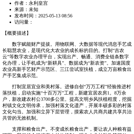
作者：
永利皇宫
来源：
未知
发布时间：
2025-05-13 08:56
访问量：
【概要描述】
数字赋能财产提拔。用物联网、大数据等现代消息手艺成
长聪慧农业，是现代化大农业的成长标的目的。打制“吉农
云”等数字农业办理平台，实现出产、畅通、消费全链条数字
化办理，让手机成为“新耕具”、数据成为“新农资”。加速国度
农业高新手艺财产示范区、三江尝试室扶植，成立万亩粮食出
产手艺集成示范。
打制宜居宜业和美村落。进修自创“万万工程”经验推进村
落扶植，启动实施“十百万万”工程，新建宜居农房1。8万余
户，新改建农村公3700多公里。提高文明乡风扶植程度，挖掘
村镇文化文明传承，加强村落文化遗产，开展丰硕多彩的村落
文化勾当。加强和立异下层管理，摸索农人共商共建共享共治
共管的无效机制。
支撑和粮食出产。不变成长粮食出产，要让农人种粮有益