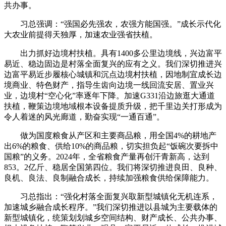
共办事。
习总强调：“强国必先强农，农强方能国强。”成长示代化
大农业前提得天独厚，加速农业强省扶植。
出力抓好边境村扶植。具有1400多公里边境线，兴边富平
易近、稳边固边是村落全面复兴的应有之义。我们深切推进兴
边富平易近步履核心城镇和沉点边境村扶植，因地制宜成长边
境商业、特色财产，指导生齿向边境一线回流安居、置业兴
业，边境村“空心化”率逐年下降。加速G331沿边旅逛大通道
扶植，鞭策边境地域根本设备提质升级，把千里边关打形成为
令人着迷的风光廊道，勤奋实现“一通百通”。
做为国度粮食从产区和主要商品粮，用全国4%的耕地产
出6%的粮食、供给10%的商品粮，切实担负起“饭碗次要拆中
国粮”的义务。2024年，全省粮食产量再创汗青新高，达到
853。2亿斤、稳居全国第四位。我们将深切推进良田、良种、
良机、良法、良制融合成长，持续加强粮食供给保障能力。
习总指出：“强化村落全面复兴取新型城镇化无机连系，
加速城乡融合成长程序。”我们深切推进以县城为主要载体的
新型城镇化，统策划划城乡空间结构、财产成长、公共办事、