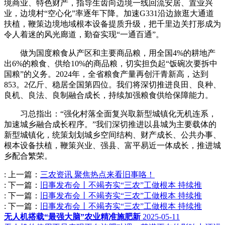
境商业、特色财产，指导生齿向边境一线回流安居、置业兴
业，边境村“空心化”率逐年下降。加速G331沿边旅逛大通道
扶植，鞭策边境地域根本设备提质升级，把千里边关打形成为
令人着迷的风光廊道，勤奋实现“一通百通”。
做为国度粮食从产区和主要商品粮，用全国4%的耕地产
出6%的粮食、供给10%的商品粮，切实担负起“饭碗次要拆中
国粮”的义务。2024年，全省粮食产量再创汗青新高，达到
853。2亿斤、稳居全国第四位。我们将深切推进良田、良种、
良机、良法、良制融合成长，持续加强粮食供给保障能力。
习总指出：“强化村落全面复兴取新型城镇化无机连系，
加速城乡融合成长程序。”我们深切推进以县城为主要载体的
新型城镇化，统策划划城乡空间结构、财产成长、公共办事、
根本设备扶植，鞭策兴业、强县、富平易近一体成长，推进城
乡配合繁荣。
:
上一篇：
三农资讯 聚焦热点来看旧事咯！
:
下一篇：
旧事发布会丨不竭夯实“三农”工做根本 持续推
:
下一篇：
旧事发布会丨不竭夯实“三农”工做根本 持续推
:
下一篇：
旧事发布会丨不竭夯实“三农”工做根本 持续推
无人机搭载“最强大脑”农业精准施肥新
2025-05-11