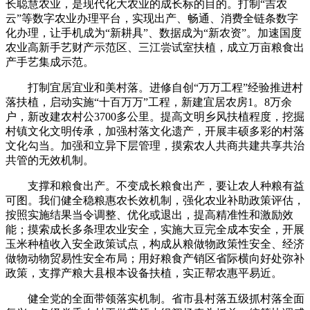
长聪慧农业，是现代化大农业的成长标的目的。打制“吉农
云”等数字农业办理平台，实现出产、畅通、消费全链条数字
化办理，让手机成为“新耕具”、数据成为“新农资”。加速国度
农业高新手艺财产示范区、三江尝试室扶植，成立万亩粮食出
产手艺集成示范。
打制宜居宜业和美村落。进修自创“万万工程”经验推进村
落扶植，启动实施“十百万万”工程，新建宜居农房1。8万余
户，新改建农村公3700多公里。提高文明乡风扶植程度，挖掘
村镇文化文明传承，加强村落文化遗产，开展丰硕多彩的村落
文化勾当。加强和立异下层管理，摸索农人共商共建共享共治
共管的无效机制。
支撑和粮食出产。不变成长粮食出产，要让农人种粮有益
可图。我们健全稳粮惠农长效机制，强化农业补助政策评估，
按照实施结果当令调整、优化或退出，提高精准性和激励效
能；摸索成长多条理农业安全，实施大豆完全成本安全，开展
玉米种植收入安全政策试点，构成从粮做物政策性安全、经济
做物动物贸易性安全布局；用好粮食产销区省际横向好处弥补
政策，支撑产粮大县根本设备扶植，实正帮农惠平易近。
健全党的全面带领落实机制。省市县村落五级抓村落全面