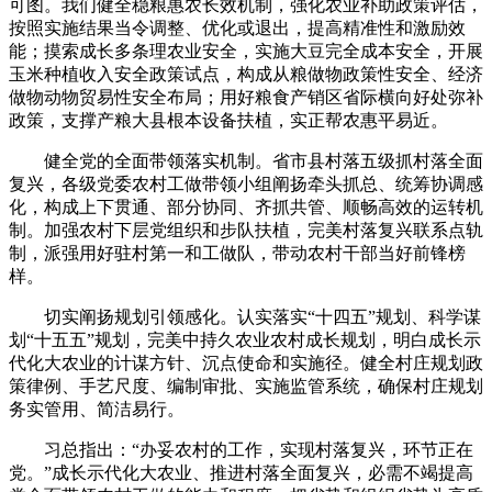
可图。我们健全稳粮惠农长效机制，强化农业补助政策评估，
按照实施结果当令调整、优化或退出，提高精准性和激励效
能；摸索成长多条理农业安全，实施大豆完全成本安全，开展
玉米种植收入安全政策试点，构成从粮做物政策性安全、经济
做物动物贸易性安全布局；用好粮食产销区省际横向好处弥补
政策，支撑产粮大县根本设备扶植，实正帮农惠平易近。
健全党的全面带领落实机制。省市县村落五级抓村落全面
复兴，各级党委农村工做带领小组阐扬牵头抓总、统筹协调感
化，构成上下贯通、部分协同、齐抓共管、顺畅高效的运转机
制。加强农村下层党组织和步队扶植，完美村落复兴联系点轨
制，派强用好驻村第一和工做队，带动农村干部当好前锋榜
样。
切实阐扬规划引领感化。认实落实“十四五”规划、科学谋
划“十五五”规划，完美中持久农业农村成长规划，明白成长示
代化大农业的计谋方针、沉点使命和实施径。健全村庄规划政
策律例、手艺尺度、编制审批、实施监管系统，确保村庄规划
务实管用、简洁易行。
习总指出：“办妥农村的工作，实现村落复兴，环节正在
党。”成长示代化大农业、推进村落全面复兴，必需不竭提高