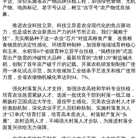
手货。深切实施省农产物品牌扶植工程，加强绿色食物、无机
产物、地舆标记、老字号认证，树立“吉字号”农产物优良抽
象。
推进农业科技立异。科技立异是农业现代化的焦点驱动
力，也是成长农业新质出产力的环节所正在。我们“藏粮于
技”，充实阐扬种子这一农业“芯片”对提高粮食产量、改善粮
食物质的决定性感化。环绕育种制种，加强寒地域域育种核心
和玉米、水稻等6个省级育种立异平台扶植，“揭榜挂帅”式选
育出产急需的冲破性大品种，最新培育的“吉粳129”耐盐碱水
稻，创制了首年亩产破千斤的记载。开展农机研发制制推广使
用一体化试点示范，加大收储加工全链条手艺攻关和推广使用
力度，全省农做物机械化率达到94。7%。
强化村落复兴人才支持。加强涉农高校和学科专业扶植，
培育农业急需紧缺人才。选派一批优良干部到村落一线工做，
阐扬好卫国戍边大学生、退役甲士感化。完美农业农村人才评
价激励机制，深化农业手艺人员职称轨制。实施村落复兴人
才“订单式”培育打算，培育高本质农人、村落财产复兴“头
雁”、农村适用人才，不竭强大村落人才步队，为推进村落全
面复兴供给无力保障。