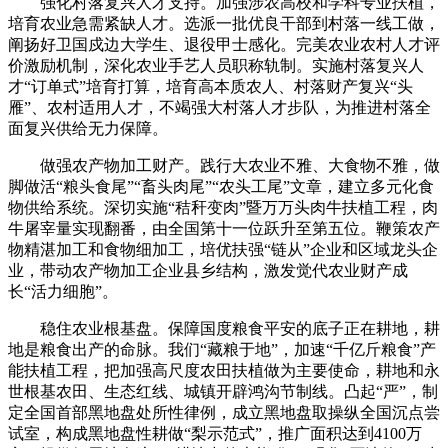
强化村落复兴人才支持。加强涉农高校和学科专业扶植，
培育农业急需紧缺人才。选派一批优良干部到村落一线工做，
阐扬好卫国戍边大学生、退役甲士感化。完美农业农村人才评
价激励机制，深化农业手艺人员职称轨制。实施村落复兴人
才“订单式”培育打算，培育高本质农人、村落财产复兴“头
雁”、农村适用人才，不竭强大村落人才步队，为推进村落全
面复兴供给无力保障。
做强农产物加工财产。践行大农业不雅、大食物不雅，做
脚做活“粮头食尾”“畜头肉尾”“农头工尾”文章，建立多元化食
物供给系统。深切实施“秸秆变肉”暨万万头肉牛扶植工程，肉
牛屠宰量实现翻番，由全国第十一位跃升至第五位。鞭策农产
物精湛加工和食物细加工，培优扶强“链从”企业和区域龙头企
业，带动农产物加工企业县乡结构，激发觉代农业财产成
长“活力细胞”。
稳住农业根基盘。保障国度粮食平安的底子正在耕地，耕
地是粮食出产的命脉。我们“藏粮于地”，加速“千亿斤粮食”产
能扶植工程，把加强高尺度农田扶植做为主要使命，耕地和永
世根基农田、生态红线、城镇开辟鸿沟节制线。凸起“严”，制
定全国首部黑地盘处所性律例，成立黑地盘取操纵全国沉点尝
试室，构成黑地盘性耕做“梨示范式”，推广面积达到4100万