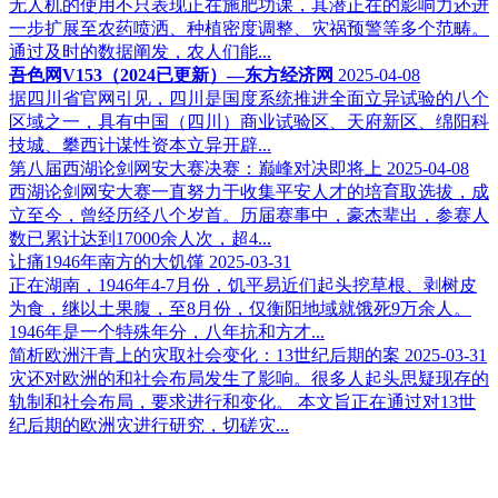
无人机的使用不只表现正在施肥功课，其潜正在的影响力还进
一步扩展至农药喷洒、种植密度调整、灾祸预警等多个范畴。
通过及时的数据阐发，农人们能...
吾色网V153（2024已更新）—东方经济网
2025-04-08
据四川省官网引见，四川是国度系统推进全面立异试验的八个
区域之一，具有中国（四川）商业试验区、天府新区、绵阳科
技城、攀西计谋性资本立异开辟...
第八届西湖论剑网安大赛决赛：巅峰对决即将上
2025-04-08
西湖论剑网安大赛一直努力于收集平安人才的培育取选拔，成
立至今，曾经历经八个岁首。历届赛事中，豪杰辈出，参赛人
数已累计达到17000余人次，超4...
让痛1946年南方的大饥馑
2025-03-31
正在湖南，1946年4-7月份，饥平易近们起头挖草根、剥树皮
为食，继以土果腹，至8月份，仅衡阳地域就饿死9万余人。
1946年是一个特殊年分，八年抗和方才...
简析欧洲汗青上的灾取社会变化：13世纪后期的案
2025-03-31
灾还对欧洲的和社会布局发生了影响。很多人起头思疑现存的
轨制和社会布局，要求进行和变化。 本文旨正在通过对13世
纪后期的欧洲灾进行研究，切磋灾...