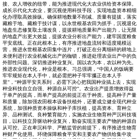
接、农人增收的纽带，能为推进现代化大农业供给资本保障。
成长示代化大农业，要沉视使用科技手段，实现地盘资本精细
化办理取高效操纵。确保耕地数量不削减、质量有提拔，落实
藏粮于地、藏粮于技计谋，以永世根基农田为抓手，沉视退化
地盘生态修复取土壤改良，提拔耕地质量和产出能力，让无限
的地盘产出更大效益，提拔农业分析出产能力，建牢国度粮食
平安底线。正在此根本上，有序推进地盘流转和适度规模运
营，推进永世根基农田集中连片，打破正在分离细碎的耕地上
未便利进行农业机械化出产的枷锁，推进处理农业出产中的负
外部性问题。深切推进种业复兴。国以农为本，农以种为先。
推进农业现代化，种业是根本。习总强调，“中国人的饭碗要
牢牢规矩在本人手中，就必需把种子牢牢攥正在本人手
里”，“种源平安关系到，必需下决心把我国种业搞上去，实现
种业科技自立自强、种源自从可控”。农业出产提质增效得益
于单产的提高，而单产提高的前提正在于种质。提高种子产量
和质量，除加强农田根本设备扶植外，还要成立健全现代种业
系统，加强种质资本操纵和种子库扶植，提高资本、育种立
异、品种测试、良种繁育能力，实施农业生物育种严沉科技项
目，以科技立异驱动种业复兴，勤奋实现主要农产物的种源自
从可控。正在卑沉科学、严酷监管的前提下，有序推进生物育
种财产化使用。环绕保障粮食平安和主要农产物供给集中攻