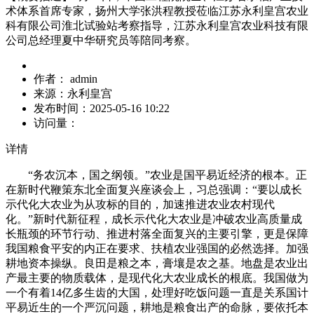
术体系首席专家，扬州大学张洪程教授莅临江苏永利皇宫农业
科有限公司淮北试验站考察指导，江苏永利皇宫农业科技有限
公司总经理夏中华研究员等陪同考察。
作者：
admin
来源：
永利皇宫
发布时间：
2025-05-16 10:22
访问量：
详情
“务农沉本，国之纲领。”农业是国平易近经济的根本。正
在新时代鞭策东北全面复兴座谈会上，习总强调：“要以成长
示代化大农业为从攻标的目的，加速推进农业农村现代
化。”新时代新征程，成长示代化大农业是冲破农业高质量成
长瓶颈的环节行动、推进村落全面复兴的主要引擎，更是保障
我国粮食平安的内正在要求、扶植农业强国的必然选择。加强
耕地资本操纵。良田是粮之本，膏壤是农之基。地盘是农业出
产最主要的物质载体，是现代化大农业成长的根底。我国做为
一个有着14亿多生齿的大国，处理好吃饭问题一直是关系国计
平易近生的一个严沉问题，耕地是粮食出产的命脉，要依托本