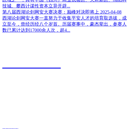
技城、攀西计谋性资本立异开辟...
第八届西湖论剑网安大赛决赛：巅峰对决即将上
2025-04-08
西湖论剑网安大赛一直努力于收集平安人才的培育取选拔，成
立至今，曾经历经八个岁首。历届赛事中，豪杰辈出，参赛人
数已累计达到17000余人次，超4...
江苏永利皇宫农业科技有限公司
0527-80600588
地址：江苏省宿迁市宿城区粮食物流园9号
传真：0527-80600500
邮箱：xiazhonghua@vip.sina.com
快捷导航
网站首页