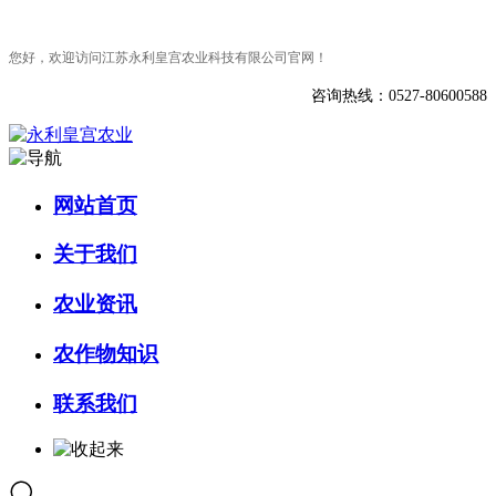
您好，欢迎访问江苏永利皇宫农业科技有限公司官网！
咨询热线：0527-80600588
网站首页
关于我们
农业资讯
农作物知识
联系我们