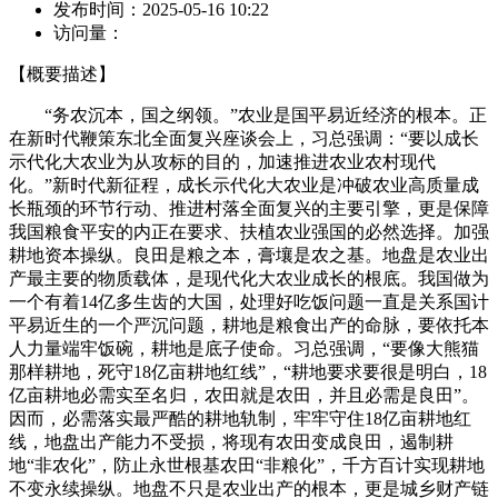
发布时间：
2025-05-16 10:22
访问量：
【概要描述】
“务农沉本，国之纲领。”农业是国平易近经济的根本。正
在新时代鞭策东北全面复兴座谈会上，习总强调：“要以成长
示代化大农业为从攻标的目的，加速推进农业农村现代
化。”新时代新征程，成长示代化大农业是冲破农业高质量成
长瓶颈的环节行动、推进村落全面复兴的主要引擎，更是保障
我国粮食平安的内正在要求、扶植农业强国的必然选择。加强
耕地资本操纵。良田是粮之本，膏壤是农之基。地盘是农业出
产最主要的物质载体，是现代化大农业成长的根底。我国做为
一个有着14亿多生齿的大国，处理好吃饭问题一直是关系国计
平易近生的一个严沉问题，耕地是粮食出产的命脉，要依托本
人力量端牢饭碗，耕地是底子使命。习总强调，“要像大熊猫
那样耕地，死守18亿亩耕地红线”，“耕地要求要很是明白，18
亿亩耕地必需实至名归，农田就是农田，并且必需是良田”。
因而，必需落实最严酷的耕地轨制，牢牢守住18亿亩耕地红
线，地盘出产能力不受损，将现有农田变成良田，遏制耕
地“非农化”，防止永世根基农田“非粮化”，千方百计实现耕地
不变永续操纵。地盘不只是农业出产的根本，更是城乡财产链