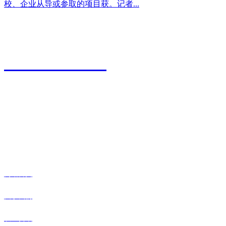
校、企业从导或参取的项目获。记者...
江苏永利皇宫农业科技有限公司
0527-80600588
地址：江苏省宿迁市宿城区粮食物流园9号
传真：0527-80600500
邮箱：xiazhonghua@vip.sina.com
快捷导航
网站首页
关于我们
农业资讯