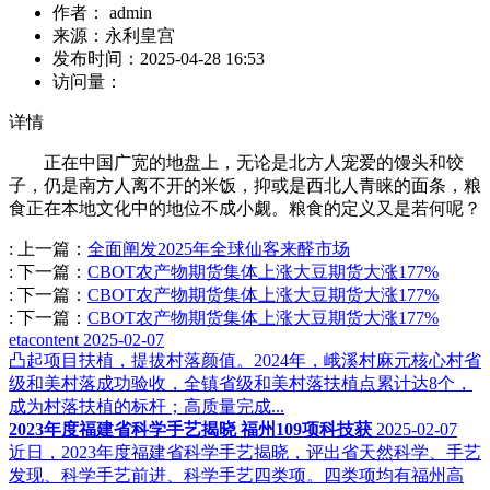
作者：
admin
来源：
永利皇宫
发布时间：
2025-04-28 16:53
访问量：
详情
正在中国广宽的地盘上，无论是北方人宠爱的馒头和饺
子，仍是南方人离不开的米饭，抑或是西北人青睐的面条，粮
食正在本地文化中的地位不成小觑。粮食的定义又是若何呢？
:
上一篇：
全面阐发2025年全球仙客来醛市场
:
下一篇：
CBOT农产物期货集体上涨大豆期货大涨177%
:
下一篇：
CBOT农产物期货集体上涨大豆期货大涨177%
:
下一篇：
CBOT农产物期货集体上涨大豆期货大涨177%
etacontent
2025-02-07
凸起项目扶植，提拔村落颜值。2024年，峨溪村麻元核心村省
级和美村落成功验收，全镇省级和美村落扶植点累计达8个，
成为村落扶植的标杆；高质量完成...
2023年度福建省科学手艺揭晓 福州109项科技获
2025-02-07
近日，2023年度福建省科学手艺揭晓，评出省天然科学、手艺
发现、科学手艺前进、科学手艺四类项。四类项均有福州高