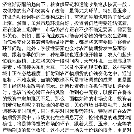
济逐渐苏醒的趋向下，粮食供应链和运输收集逐步恢复一般，
农做物的出产和发卖有了改善，显得尤为环节。特别是玉米，
其做为动物饲料的主要构成部门，需求的添加也鞭策了价钱的
上涨。然而，虽然市场环境向好，投资者仍然需要连结沉着。
正在这波上退潮中，市场仍然存正在不少不确定要素，需要惹
起关心。例如，国际商业政策可能会对谷物的价钱发生影响，
而气候变化又将若何影响做物产量，都是将来需要细心察看的
环节问题。此外，季候性要素也会对农产物期货发生显著影
响。跟着春季的到来，种植季候也逐步拉开帷幕，农人们起头
忙碌地做植。正在将来的一段时间内，天气环境、土壤湿度等
要素，将间接关系到大豆、玉米及小麦的现实收获。这些要素
城市正在必然程度上折射到农产物期货的价钱变化之中。通过
度析，不难发觉，当前的收涨不只是市场调整的成果，更是国
表里经济环境改善的表示。泛博投资者正在抓住市场机遇的同
时，也该当关心潜正在的风险，做到心中无数，以便正在将来
的投资中愈加逛刃不足。那么，面临如许的市场变化，投资者
们若何应对呢？有经验的参取者，关心市场旧事取动态，及时
调整买卖时间点，同时也要对国际形势连结。特别是正在农产
物期货买卖中，市场变化往往瞬息万变，控制消息的速度和精
确性，将是博得投资市场的环节。跟着大豆、玉米、小麦等农
产物期货的集体收涨，这不只是一场关于价钱的博弈，更是对