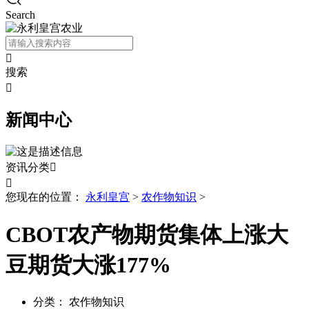
Search

搜索

新闻中心
资讯分类


您现在的位置：
永利皇宫
>
农作物知识
>
CBOT农产物期货集体上涨大
豆期货大涨177%
分类：
农作物知识