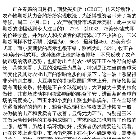
正在春媚的四月初，期货买卖所（CBOT）传来好动静，
农产物期货从力合约纷纷实现收涨，为泛博投资者带来了新的
等候。周二（4月1日），农产物期货市场表示亮眼，此中大豆
期货的涨幅达到令人注目的1。77%，以1032。75美分/蒲式耳
的价钱收盘。并为农人和投资者的表情添加了不少决心。玉米
期货同样不甘示弱，涨幅为0。66%，最终报460。25美分/蒲
式耳，而小麦期货的表示也很不错，涨幅为0。56%，收正在
540美分/蒲式耳。这种集体上涨的场合排场，不只反映了农产
物市场的活跃态势，也折射出当前农业经济正正在逐渐向好成
长。具体来看，大豆的涨幅最为显著，特别是正在当前全球天
气变化及其对农业出产的影响逐步的布景下，这一波上涨显得
非分特别主要。大豆期货的提振取国际需求上升、市场预期回
暖有间接关系。特别是正在全球范畴内，大豆做为主要的粮食
做物，其市场波动将间接影响到的粮食平安，进而惹起全球市
场的高度关心。而玉米和小麦的上涨也并非偶尔。正在全球经
济逐渐苏醒的趋向下，粮食供应链和运输收集逐步恢复一般，
农做物的出产和发卖有了改善，显得尤为环节。特别是玉米，
其做为动物饲料的主要构成部门，需求的添加也鞭策了价钱的
上涨。然而，虽然市场环境向好，投资者仍然需要连结沉着。
正在这波上退潮中，市场仍然存正在不少不确定要素，需要惹